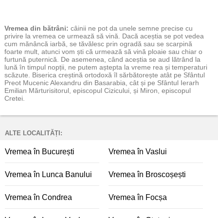
Vremea
din bătrâni:
câinii ne pot da unele semne precise cu
privire la vremea ce urmează să vină. Dacă aceștia se pot vedea
cum mănâncă iarbă, se tăvălesc prin ogradă sau se scarpină
foarte mult, atunci vom ști că urmează să vină ploaie sau chiar o
furtună puternică. De asemenea, când aceștia se aud lătrând la
lună în timpul nopții, ne putem aștepta la vreme rea și temperaturi
scăzute. Biserica creștină ortodoxă îl sărbătorește atât pe Sfântul
Preot Mucenic Alexandru din Basarabia, cât și pe Sfântul Ierarh
Emilian Mărturisitorul, episcopul Cizicului, și Miron, episcopul
Cretei.
ALTE LOCALITĂȚI:
Vremea în București
Vremea în Vaslui
Vremea în Lunca Banului
Vremea în Broscoșești
Vremea în Condrea
Vremea în Focșa