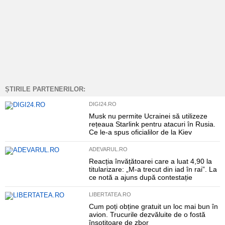
ȘTIRILE PARTENERILOR:
DIGI24.RO
Musk nu permite Ucrainei să utilizeze
rețeaua Starlink pentru atacuri în Rusia.
Ce le-a spus oficialilor de la Kiev
ADEVARUL.RO
Reacția învățătoarei care a luat 4,90 la
titularizare: „M-a trecut din iad în rai”. La
ce notă a ajuns după contestație
LIBERTATEA.RO
Cum poți obține gratuit un loc mai bun în
avion. Trucurile dezvăluite de o fostă
însoțitoare de zbor