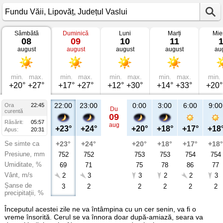
Sâmbătă
Duminică
Luni
Marți
Mie
Vremea
08
09
10
11
în
august
august
august
august
au
Fundu
Văii
Lipovăț,
Județul
Vaslui
min.
max.
min.
max.
min.
max.
min.
max.
min.
+20°
+27°
+17°
+27°
+12°
+30°
+14°
+33°
+20°
22:00
23:00
0:00
3:00
6:00
9:00
Ora
22:45
Du
curentă
09
Răsărit:
05:57
aug
+23°
+24°
+20°
+18°
+17°
+18
Apus:
20:31
Se simte ca
+23°
+24°
+20°
+18°
+17°
+18°
Presiune, mm
752
752
753
753
754
754
Umiditate, %
69
71
75
78
86
77
Vânt, m/s
2
3
3
2
2
3
Șanse de
3
2
2
2
2
2
precipitații, %
Începutul acestei zile ne va întâmpina cu un cer senin, va fi o
vreme însorită. Cerul se va înnora doar după-amiază, seara va