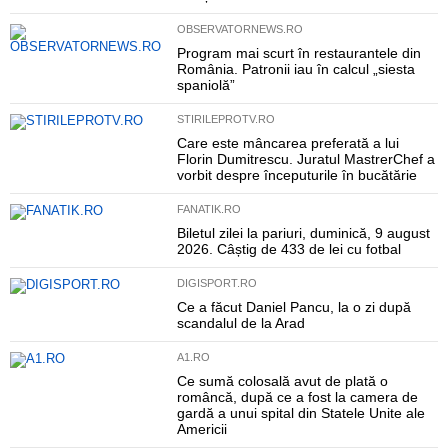
OBSERVATORNEWS.RO
Program mai scurt în restaurantele din
România. Patronii iau în calcul „siesta
spaniolă”
STIRILEPROTV.RO
Care este mâncarea preferată a lui
Florin Dumitrescu. Juratul MastrerChef a
vorbit despre începuturile în bucătărie
FANATIK.RO
Biletul zilei la pariuri, duminică, 9 august
2026. Câștig de 433 de lei cu fotbal
DIGISPORT.RO
Ce a făcut Daniel Pancu, la o zi după
scandalul de la Arad
A1.RO
Ce sumă colosală avut de plată o
româncă, după ce a fost la camera de
gardă a unui spital din Statele Unite ale
Americii