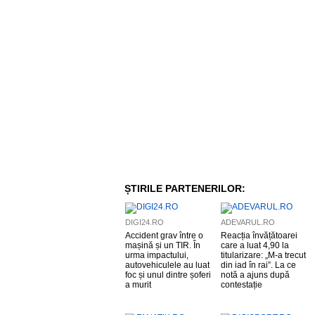
ȘTIRILE PARTENERILOR:
DIGI24.RO
ADEVARUL.RO
Accident grav între o
Reacția învățătoarei
mașină și un TIR. În
care a luat 4,90 la
urma impactului,
titularizare: „M-a trecut
autovehiculele au luat
din iad în rai”. La ce
foc și unul dintre șoferi
notă a ajuns după
a murit
contestație