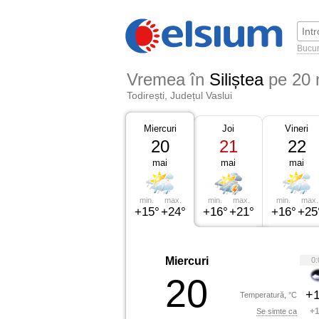
Bucur
Vremea în
Siliștea
pe 20 
Todirești, Județul Vaslui
Miercuri
Joi
Vineri
20
21
22
mai
mai
mai
min.
max.
min.
max.
min.
max.
+15°
+24°
+16°
+21°
+16°
+25
Miercuri
0:
20
+1
Temperatură, °C
+1
Se simte ca