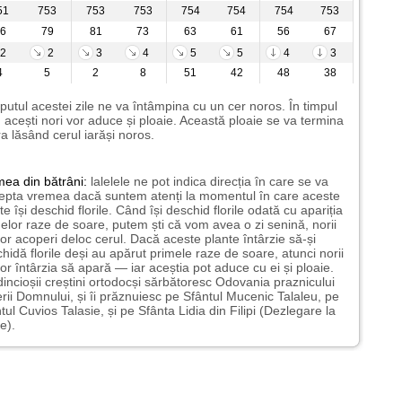
51
753
753
753
754
754
754
753
6
79
81
73
63
61
56
67
2
2
3
4
5
5
4
3
4
5
2
8
51
42
48
38
putul acestei zile ne va întâmpina cu un cer noros. În timpul
i, acești nori vor aduce și ploaie. Această ploaie se va termina
a lăsând cerul iarăși noros.
mea
din bătrâni:
lalelele ne pot indica direcția în care se va
epta vremea dacă suntem atenți la momentul în care aceste
te își deschid florile. Când își deschid florile odată cu apariția
elor raze de soare, putem ști că vom avea o zi senină, norii
or acoperi deloc cerul. Dacă aceste plante întârzie să-și
hidă florile deși au apărut primele raze de soare, atunci norii
or întârzia să apară — iar aceștia pot aduce cu ei și ploaie.
incioșii creștini ortodocși sărbătoresc Odovania praznicului
erii Domnului, și îi prăznuiesc pe Sfântul Mucenic Talaleu, pe
tul Cuvios Talasie, și pe Sfânta Lidia din Filipi (Dezlegare la
e).