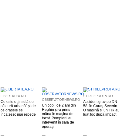
LIBERTATEA.RO
STIRILEPROTV.RO
OBSERVATORNEWS.RO
Ce este o „insulă de
Accident grav pe DN
Un copil de 2 ani din
căldură urbană” și de
58, în Caraș-Severin.
Reghin și-a prins
ce orașele se
O mașină și un TIR au
mâna în mașina de
încălzesc mai repede
luat foc după impact
tocat. Pompierii au
intervenit în sala de
operații