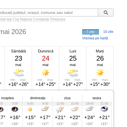
ești
Iași
Cluj-Napoca
Constanța
Timișoara
mai 2026
7 zile
10 zile
Vremea pe hartă
Sâmbătă
Duminică
Luni
Marți
23
24
25
26
mai
mai
mai
mai
min.
max.
min.
max.
min.
max.
min.
max.
°
+16°
+26°
+14°
+25°
+14°
+27°
+15°
+30°
noaptea
dimineața
ziua
seara
00
3:00
6:00
9:00
12:00
15:00
18:00
21:00
7°
+16°
+15°
+17°
+21°
+22°
+24°
+21°
7°
+16°
+15°
+17°
+21°
+22°
+24°
+21°