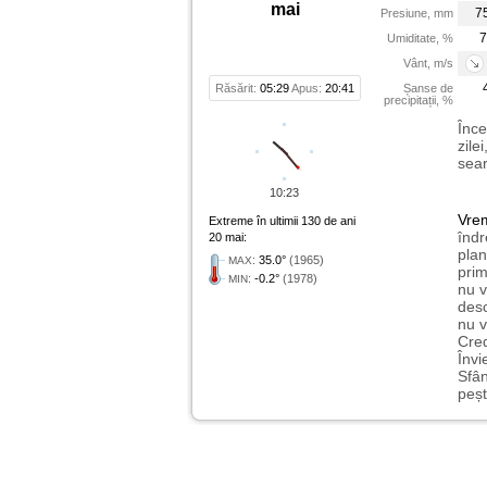
mai
7
Presiune, mm
7
Umiditate, %
Vânt, m/s
Răsărit:
05:29
Apus:
20:41
Șanse de
precipitații, %
Înce
zile
sear
10:23
Vre
Extreme în ultimii 130 de ani
îndr
20 mai:
plan
:
35.0°
(1965)
MAX
prim
:
-0.2°
(1978)
MIN
nu v
desc
nu v
Cred
Învi
Sfân
peșt