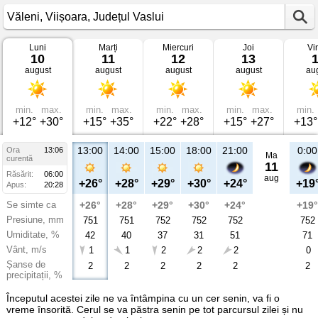
Luni
Marți
Miercuri
Joi
Vi
Vremea
10
11
12
13
în
august
august
august
august
au
Văleni
Viișoara,
Județul
Vaslui
min.
max.
min.
max.
min.
max.
min.
max.
min.
+12°
+30°
+15°
+35°
+22°
+28°
+15°
+27°
+13°
13:00
14:00
15:00
18:00
21:00
0:00
Ora
13:06
Ma
curentă
11
Răsărit:
06:00
aug
+26°
+28°
+29°
+30°
+24°
+19
Apus:
20:28
Se simte ca
+26°
+28°
+29°
+30°
+24°
+19°
Presiune, mm
751
751
752
752
752
752
Umiditate, %
42
40
37
31
51
71
Vânt, m/s
1
1
2
2
2
0
Șanse de
2
2
2
2
2
2
precipitații, %
Începutul acestei zile ne va întâmpina cu un cer senin, va fi o
vreme însorită. Cerul se va păstra senin pe tot parcursul zilei și nu