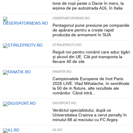
tone de roșii peste o Dacie în mers, la
ieșirea de pe autostrada A16, în Italia
OBSERVATORNEWS.RO
Pentagonul pune presiune pe companiile
de apărare pentru a crește rapid
producția de armament în SUA
STIRILEPROTV.RO
Reguli noi pentru românii care aduc țigări
și alcool din UE. Cât pot transporta la
fiecare 40 de zile
FANATIK.RO
Campionatele Europene de înot Paris
2026 LIVE. Vlad Mihalache, în semifinale
la 50 de m fluture, alte rezultate ale
românilor. Când intră...
DIGISPORT.RO
Verdictul specialistului, după ce
Universitatea Craiova a cerut penalty în
minutul 88 al meciului cu FC Argeș
A1.RO