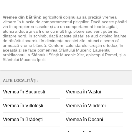
Vremea
din bătrâni:
agricultorii obișnuiau să prezică vremea
viitoare în funcție de comportamentul pițigoilor. Dacă aceste păsări
vin în apropierea caselor și au un comportament foarte agitat,
atunci a doua zi va fi una cu mult frig, ploaie sau vânt puternic
dinspre nord. În schimb, dacă aceste păsări se aud ciripind înainte
de răsăritul soarelui în dimineața acestei zile, atunci e semn că
urmează vreme blândă. Conform calendarului creștin ortodox, în
această zi se face pomenirea Sfântului Mucenic Laurențiu
arhidiaconul, a Sfântului Sfințit Mucenic Xist, episcopul Romei, și a
Sfântului Mucenic Ipolit.
ALTE LOCALITĂȚI:
Vremea în București
Vremea în Vaslui
Vremea în Viltotești
Vremea în Vinderei
Vremea în Brădești
Vremea în Docani