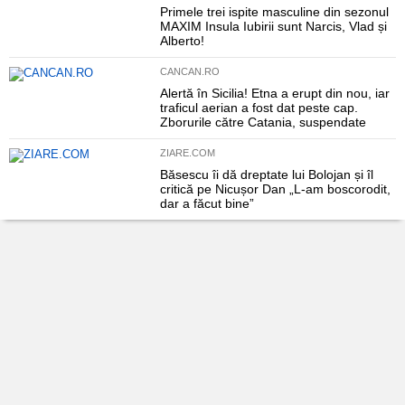
Primele trei ispite masculine din sezonul
MAXIM Insula Iubirii sunt Narcis, Vlad și
Alberto!
CANCAN.RO
Alertă în Sicilia! Etna a erupt din nou, iar
traficul aerian a fost dat peste cap.
Zborurile către Catania, suspendate
ZIARE.COM
Băsescu îi dă dreptate lui Bolojan și îl
critică pe Nicușor Dan „L-am boscorodit,
dar a făcut bine”