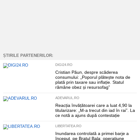
ȘTIRILE PARTENERILOR:
DIGI24.RO
Cristian Păun, despre scăderea
consumului: „Poporul plătește nota de
plată prin taxare sau inflație. Statul
rămâne obez și resursofag”
ADEVARUL.RO
Reacția învățătoarei care a luat 4,90 la
titularizare: „M-a trecut din iad în rai”. La
ce notă a ajuns după contestație
LIBERTATEA.RO
Inundarea controlată a primei barje a
început, pe Brațul Bala: operațiune