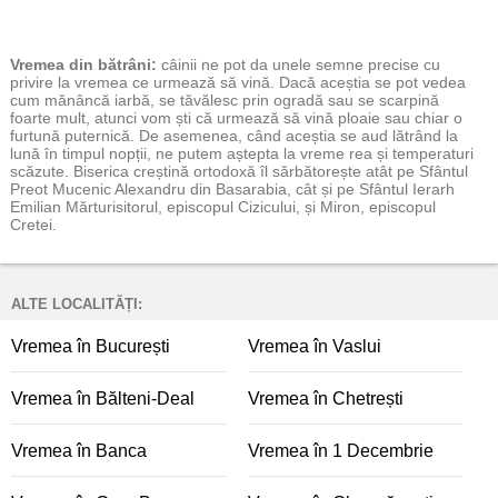
Vremea
din bătrâni:
câinii ne pot da unele semne precise cu
privire la vremea ce urmează să vină. Dacă aceștia se pot vedea
cum mănâncă iarbă, se tăvălesc prin ogradă sau se scarpină
foarte mult, atunci vom ști că urmează să vină ploaie sau chiar o
furtună puternică. De asemenea, când aceștia se aud lătrând la
lună în timpul nopții, ne putem aștepta la vreme rea și temperaturi
scăzute. Biserica creștină ortodoxă îl sărbătorește atât pe Sfântul
Preot Mucenic Alexandru din Basarabia, cât și pe Sfântul Ierarh
Emilian Mărturisitorul, episcopul Cizicului, și Miron, episcopul
Cretei.
ALTE LOCALITĂȚI:
Vremea în București
Vremea în Vaslui
Vremea în Bălteni-Deal
Vremea în Chetrești
Vremea în Banca
Vremea în 1 Decembrie