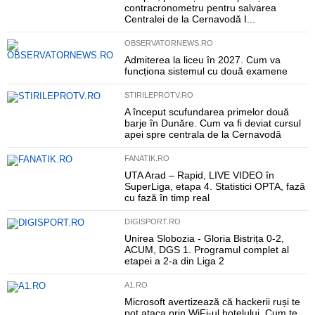
contracronometru pentru salvarea
Centralei de la Cernavodă I...
OBSERVATORNEWS.RO
Admiterea la liceu în 2027. Cum va
funcționa sistemul cu două examene
STIRILEPROTV.RO
A început scufundarea primelor două
barje în Dunăre. Cum va fi deviat cursul
apei spre centrala de la Cernavodă
FANATIK.RO
UTA Arad – Rapid, LIVE VIDEO în
SuperLiga, etapa 4. Statistici OPTA, fază
cu fază în timp real
DIGISPORT.RO
Unirea Slobozia - Gloria Bistrița 0-2,
ACUM, DGS 1. Programul complet al
etapei a 2-a din Liga 2
A1.RO
Microsoft avertizează că hackerii ruși te
pot ataca prin WiFi-ul hotelului. Cum te