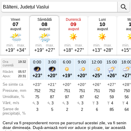
Vineri
Sâmbătă
Duminică
Luni
Ma
Vremea
07
08
09
10
în
august
august
august
august
au
Bălteni
mâine
Județul
Vaslui
min.
max.
min.
max.
min.
max.
min.
max.
min.
+19°
+34°
+19°
+27°
+18°
+27°
+13°
+28°
+15°
21:00
0:00
3:00
6:00
9:00
12:00
15:00
18:0
Ora
19:32
Sâ
curentă
08
Răsărit:
05:57
aug
+27°
+23°
+20°
+19°
+20°
+25°
+26°
+27
Apus:
20:31
Se simte ca
+28°
+23°
+21°
+20°
+20°
+26°
+27°
+28°
Presiune, mm
752
752
752
751
751
751
750
750
Umiditate, %
55
75
87
97
87
62
59
56
Vânt, m/s
2
3
3
3
3
3
4
4
Șanse de
14
3
5
2
2
6
85
64
precipitații, %
Cerul va fi preponderent noros pe parcursul acestei zile, va fi senin
doar dimineața. După-amiază norii vor aduce și ploaie, iar această