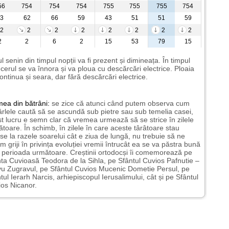
56
754
754
754
755
755
755
754
3
62
66
59
43
51
51
59
2
2
2
2
2
2
2
2
2
2
6
2
15
53
79
15
l senin din timpul nopții va fi prezent și dimineața. În timpul
i cerul se va înnora și va ploua cu descărcări electrice. Ploaia
ontinua și seara, dar fără descărcări electrice.
mea
din bătrâni:
se zice că atunci când putem observa cum
rlele caută să se ascundă sub pietre sau sub temelia casei,
t lucru e semn clar că vremea urmează să se strice în zilele
toare. În schimb, în zilele în care aceste târâtoare stau
nse la razele soarelui cât e ziua de lungă, nu trebuie să ne
m griji în privința evoluției vremii întrucât ea se va păstra bună
n perioada următoare. Creștinii ortodocși îi comemorează pe
ta Cuvioasă Teodora de la Sihla, pe Sfântul Cuvios Pafnutie –
u Zugravul, pe Sfântul Cuvios Mucenic Dometie Persul, pe
tul Ierarh Narcis, arhiepiscopul Ierusalimului, cât și pe Sfântul
os Nicanor.