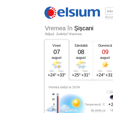
Bucur
Vremea în
Șișcani
Adjud, Județul Vrancea
Vineri
Sâmbătă
Duminică
07
08
09
august
august
august
min.
max.
min.
max.
min.
max.
+24°
+33°
+25°
+31°
+24°
+31
Vremea astăzi la 18:04
0:
+2
Temperatură, °C
+2
Se simte ca