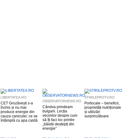
LIBERTATEA.RO
STIRILEPROTV.RO
OBSERVATORNEWS.RO
CET Grozăvești s-a
Portocale – beneficii,
Cândva prindeam
închis și nu mai
proprietăți nutriționale
bulgarii. Lecția
produce energie din
și utilizări
vecinilor despre cum
cauza caniculei: ce se
surprinzătoare
să îți faci loc printre
întâmplă cu apa caldă
„băieții deștepți din
energie”