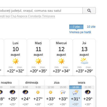
ești
Iași
Cluj-Napoca
Constanța
Timișoara
7 zile
10 zile
Vremea pe hartă
Luni
Marți
Miercuri
Joi
10
11
12
13
august
august
august
august
min.
max.
min.
max.
min.
max.
min.
max.
°
+22°
+32°
+20°
+35°
+23°
+34°
+23°
+29°
noaptea
dimineața
ziua
seara
00
3:00
6:00
9:00
12:00
15:00
18:00
21:00
8°
+25°
+24°
+27°
+33°
+33°
+31°
+29°
9°
+25°
+24°
+28°
+34°
+36°
+33°
+30°