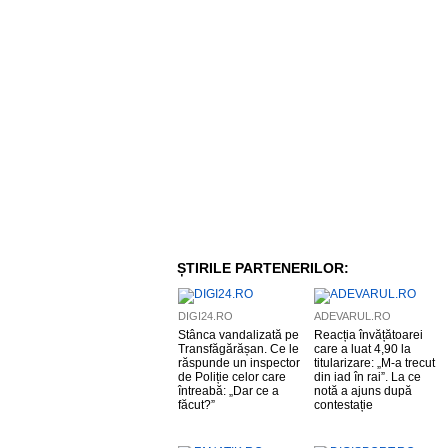
ȘTIRILE PARTENERILOR:
DIGI24.RO
ADEVARUL.RO
Stânca vandalizată pe
Reacția învățătoarei
Transfăgărășan. Ce le
care a luat 4,90 la
răspunde un inspector
titularizare: „M-a trecut
de Poliție celor care
din iad în rai”. La ce
întreabă: „Dar ce a
notă a ajuns după
făcut?”
contestație