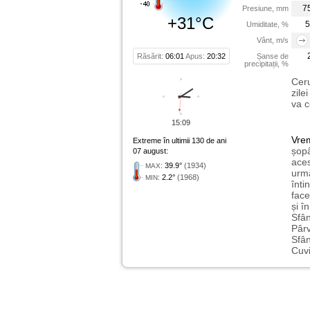
7
Presiune, mm
+31°C
5
Umiditate, %
Vânt, m/s
Răsărit:
06:01
Apus:
20:32
Șanse de
precipitații, %
Ceru
zile
va c
15:09
Vre
Extreme în ultimii 130 de ani
șopâ
07 august:
aces
:
39.9°
(1934)
MAX
urmă
:
2.2°
(1968)
MIN
înti
face
și î
Sfân
Pârv
Sfân
Cuvi