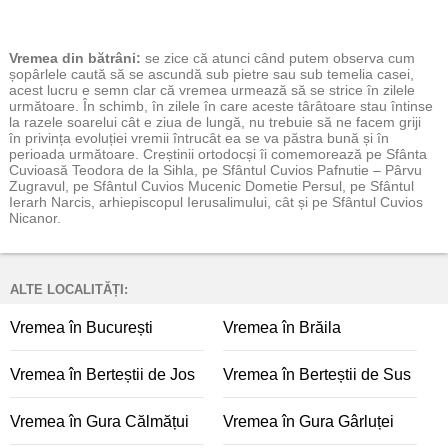
Vremea
din bătrâni:
se zice că atunci când putem observa cum
șopârlele caută să se ascundă sub pietre sau sub temelia casei,
acest lucru e semn clar că vremea urmează să se strice în zilele
următoare. În schimb, în zilele în care aceste târâtoare stau întinse
la razele soarelui cât e ziua de lungă, nu trebuie să ne facem griji
în privința evoluției vremii întrucât ea se va păstra bună și în
perioada următoare. Creștinii ortodocși îi comemorează pe Sfânta
Cuvioasă Teodora de la Sihla, pe Sfântul Cuvios Pafnutie – Pârvu
Zugravul, pe Sfântul Cuvios Mucenic Dometie Persul, pe Sfântul
Ierarh Narcis, arhiepiscopul Ierusalimului, cât și pe Sfântul Cuvios
Nicanor.
ALTE LOCALITĂȚI:
Vremea în București
Vremea în Brăila
Vremea în Berteștii de Jos
Vremea în Berteștii de Sus
Vremea în Gura Călmățui
Vremea în Gura Gârluței