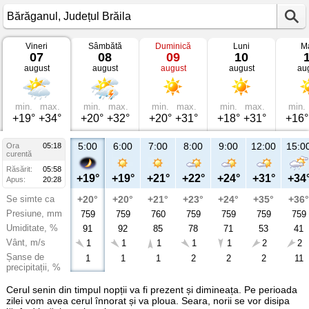
Vineri
Sâmbătă
Duminică
Luni
Ma
Vremea
07
08
09
10
în
august
august
august
august
au
Bărăganul
Județul
Brăila
min.
max.
min.
max.
min.
max.
min.
max.
min.
+19°
+34°
+20°
+32°
+20°
+31°
+18°
+31°
+16°
5:00
6:00
7:00
8:00
9:00
12:00
15:0
Ora
05:18
curentă
Răsărit:
05:58
+19°
+19°
+21°
+22°
+24°
+31°
+34
Apus:
20:28
Se simte ca
+20°
+20°
+21°
+23°
+24°
+35°
+36°
Presiune, mm
759
759
760
759
759
759
759
Umiditate, %
91
92
85
78
71
53
41
Vânt, m/s
1
1
1
1
1
2
2
Șanse de
1
1
1
2
2
2
11
precipitații, %
Cerul senin din timpul nopții va fi prezent și dimineața. Pe perioada
zilei vom avea cerul înnorat și va ploua. Seara, norii se vor disipa