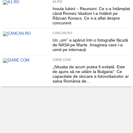
A1.RO
Insula Iubirii – Reuniuni: Ce s-a întâmplat
când Romeo Vasiloni l-a întâlnit pe
Răzvan Kovacs. Ce s-a aflat despre
concurent
CANCAN.RO
Un „om” a apărut într-o fotografie făcută
de NASA pe Marte. Imaginea care i-a
uimit pe internauți
ZIARE.COM
„Situația de acum putea fi evitată. Este
de ajuns să ne uităm la Bulgaria”. Ce
capacitate de stocare a fotovoltaicelor ar
salva România de...