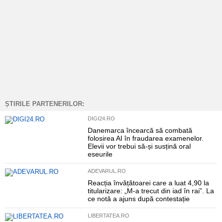
ȘTIRILE PARTENERILOR:
DIGI24.RO
Danemarca încearcă să combată
folosirea AI în fraudarea examenelor.
Elevii vor trebui să-și susțină oral
eseurile
ADEVARUL.RO
Reacția învățătoarei care a luat 4,90 la
titularizare: „M-a trecut din iad în rai”. La
ce notă a ajuns după contestație
LIBERTATEA.RO