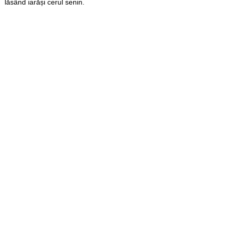
lăsând iarăși cerul senin.