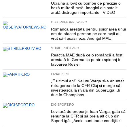
Ucraina a lovit cu bombe de precizie o
bază militară rusă. Imagini din satelit
arată distrugeri importante I VIDEO
OBSERVATORNEWS.RO
Românca arestată pentru spionarea unui
om de afaceri german pe care rușii au
vrut să-l asasineze. Anunțul MAE
STIRILEPROTV.RO
Reacția MAE după ce o româncă a fost
arestată în Germania pentru spionaj în
favoarea Rusiei
FANATIK.RO
„E ultimul an!” Neluțu Varga și-a anunțat
retragerea de la CFR Cluj și merge să
investească la rivala din SuperLiga: „Îi
duc în Champions...
DIGISPORT.RO
Lovitură de proporții: Ioan Varga, gata să
renunțe la CFR și să preia alt club din
SuperLigă: „Acolo sunt toate condițiile”