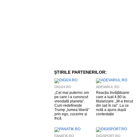
ȘTIRILE PARTENERILOR:
DIGI24.RO
ADEVARUL.RO
„Cel mai puternic om
Reacția învățătoarei
pe care l-a cunoscut
care a luat 4,90 la
vreodată planeta”.
titularizare: „M-a trecut
Cum redefinește
din iad în rai”. La ce
Trump „lumea liberă”
notă a ajuns după
prin ego, cucerire și
contestație
frică
FANATIK.RO
DIGISPORT.RO