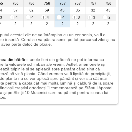
55
756
756
756
757
757
757
756
4
57
62
59
45
35
32
43
3
4
4
4
4
3
3
2
2
2
2
2
2
2
2
2
putul acestei zile ne va întâmpina cu un cer senin, va fi o
e însorită. Cerul se va păstra senin pe tot parcursul zilei și nu
avea parte deloc de ploaie.
mea
din bătrâni:
unele flori din grădină ne pot informa cu
ire la viitoarele schimbări ale vremii. Astfel, anemonele își
ează tulpinile și se apleacă spre pământ când simt că
ază să vină ploaia. Când vremea va fi lipsită de precipitații,
te plante nu se vor aplecă spre pământ și vor sta cât mai
te pentru a capta cât mai multă lumină și căldură de la soare.
incioșii creștini ortodocși îi comemorează pe Sfântul Apostol
a și pe Sfinții 10 Mucenici care au pătimit pentru icoana lui
tos.