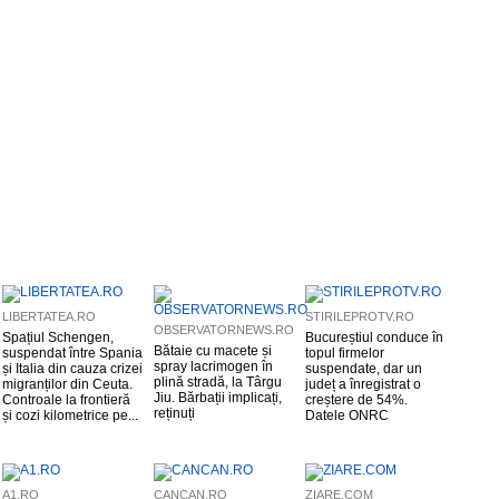
LIBERTATEA.RO
STIRILEPROTV.RO
OBSERVATORNEWS.RO
Spațiul Schengen,
Bucureștiul conduce în
Bătaie cu macete și
suspendat între Spania
topul firmelor
spray lacrimogen în
și Italia din cauza crizei
suspendate, dar un
plină stradă, la Târgu
migranților din Ceuta.
județ a înregistrat o
Jiu. Bărbații implicați,
Controale la frontieră
creștere de 54%.
reținuți
și cozi kilometrice pe...
Datele ONRC
A1.RO
CANCAN.RO
ZIARE.COM