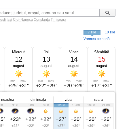
ești
Iași
Cluj-Napoca
Constanța
Timișoara
7 zile
10 zile
Vremea pe hartă
Miercuri
Joi
Vineri
Sâmbătă
12
13
14
15
august
august
august
august
min.
max.
min.
max.
min.
max.
min.
max.
°
+25°
+31°
+22°
+29°
+20°
+29°
+17°
+31°
noaptea
dimineața
ziua
seara
00
3:00
6:00
9:00
12:00
15:00
18:00
21:00
5°
+23°
+22°
+22°
+27°
+30°
+30°
+26°
5°
+23°
+22°
+22°
+27°
+30°
+30°
+26°