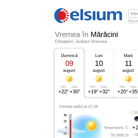
Bucur
Vremea în
Mărăcini
Chiojdeni, Județul Vrancea
Duminică
Luni
Marți
09
10
11
august
august
august
min.
max.
min.
max.
min.
max.
+22°
+30°
+19°
+32°
+20°
+35
Vremea astăzi la 12:38
0:
+2
Temperatură, °C
+2
Se simte ca