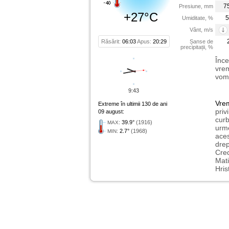
7
Presiune, mm
+27°C
5
Umiditate, %
Vânt, m/s
Răsărit:
06:03
Apus:
20:29
Șanse de
precipitații, %
Înce
vrem
vom 
9:43
Vre
Extreme în ultimii 130 de ani
priv
09 august:
curb
:
39.9°
(1916)
MAX
urme
:
2.7°
(1968)
MIN
aces
drep
Cred
Mati
Hris