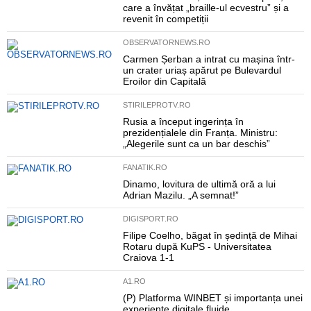
care a învățat „braille-ul ecvestru” și a
revenit în competiții
OBSERVATORNEWS.RO
Carmen Șerban a intrat cu mașina într-
un crater uriaș apărut pe Bulevardul
Eroilor din Capitală
STIRILEPROTV.RO
Rusia a început ingerința în
prezidențialele din Franța. Ministru:
„Alegerile sunt ca un bar deschis”
FANATIK.RO
Dinamo, lovitura de ultimă oră a lui
Adrian Mazilu. „A semnat!”
DIGISPORT.RO
Filipe Coelho, băgat în ședință de Mihai
Rotaru după KuPS - Universitatea
Craiova 1-1
A1.RO
(P) Platforma WINBET și importanța unei
experiențe digitale fluide