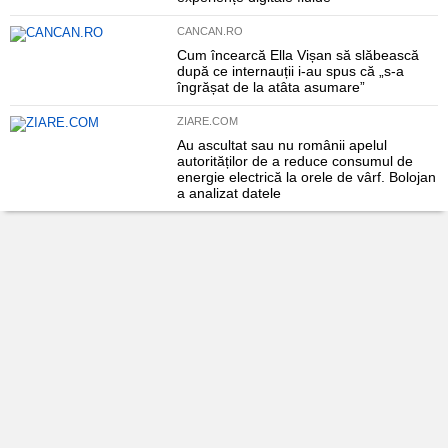
CANCAN.RO
Cum încearcă Ella Vișan să slăbească
după ce internauții i-au spus că „s-a
îngrășat de la atâta asumare”
ZIARE.COM
Au ascultat sau nu românii apelul
autorităților de a reduce consumul de
energie electrică la orele de vârf. Bolojan
a analizat datele