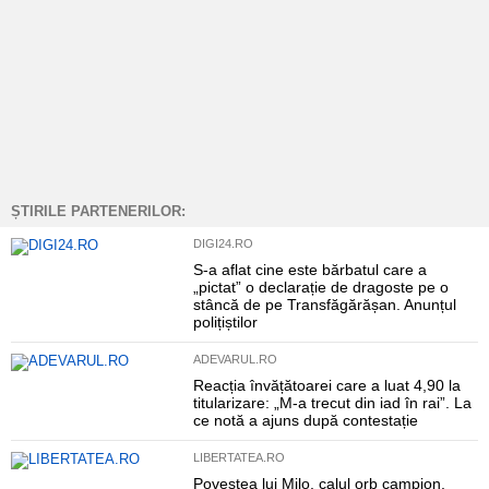
ȘTIRILE PARTENERILOR:
DIGI24.RO
S-a aflat cine este bărbatul care a
„pictat” o declarație de dragoste pe o
stâncă de pe Transfăgărășan. Anunțul
polițiștilor
ADEVARUL.RO
Reacția învățătoarei care a luat 4,90 la
titularizare: „M-a trecut din iad în rai”. La
ce notă a ajuns după contestație
LIBERTATEA.RO
Povestea lui Milo, calul orb campion,