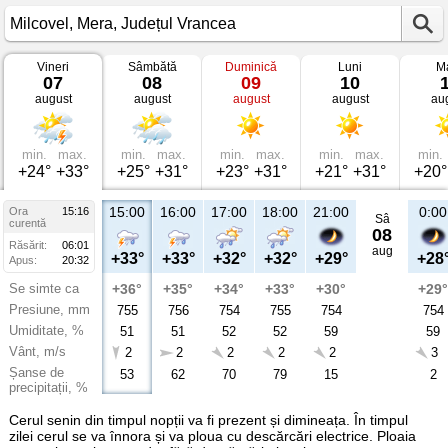
Vineri
Sâmbătă
Duminică
Luni
Ma
Vremea
07
08
09
10
în
august
august
august
august
au
Milcovel
Mera,
Județul
Vrancea
min.
max.
min.
max.
min.
max.
min.
max.
min.
+24°
+33°
+25°
+31°
+23°
+31°
+21°
+31°
+20°
15:00
16:00
17:00
18:00
21:00
0:00
Ora
15:16
Sâ
curentă
08
Răsărit:
06:01
aug
+33°
+33°
+32°
+32°
+29°
+28
Apus:
20:32
Se simte ca
+36°
+35°
+34°
+33°
+30°
+29°
Presiune, mm
755
756
754
755
754
754
Umiditate, %
51
51
52
52
59
59
Vânt, m/s
2
2
2
2
2
3
Șanse de
53
62
70
79
15
2
precipitații, %
Cerul senin din timpul nopții va fi prezent și dimineața. În timpul
zilei cerul se va înnora și va ploua cu descărcări electrice. Ploaia