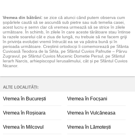
Vremea
din bătrâni:
se zice că atunci când putem observa cum
șopârlele caută să se ascundă sub pietre sau sub temelia casei,
acest lucru e semn clar că vremea urmează să se strice în zilele
următoare. În schimb, în zilele în care aceste târâtoare stau întinse
la razele soarelui cât e ziua de lungă, nu trebuie să ne facem griji
în privința evoluției vremii întrucât ea se va păstra bună și în
perioada următoare. Creștinii ortodocși îi comemorează pe Sfânta
Cuvioasă Teodora de la Sihla, pe Sfântul Cuvios Pafnutie – Pârvu
Zugravul, pe Sfântul Cuvios Mucenic Dometie Persul, pe Sfântul
Ierarh Narcis, arhiepiscopul Ierusalimului, cât și pe Sfântul Cuvios
Nicanor.
ALTE LOCALITĂȚI:
Vremea în București
Vremea în Focșani
Vremea în Roșioara
Vremea în Vulcăneasa
Vremea în Milcovul
Vremea în Lămotești