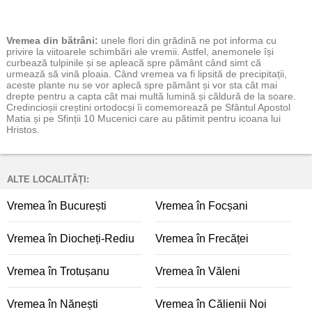
Vremea
din bătrâni:
unele flori din grădină ne pot informa cu
privire la viitoarele schimbări ale vremii. Astfel, anemonele își
curbează tulpinile și se apleacă spre pământ când simt că
urmează să vină ploaia. Când vremea va fi lipsită de precipitații,
aceste plante nu se vor aplecă spre pământ și vor sta cât mai
drepte pentru a capta cât mai multă lumină și căldură de la soare.
Credincioșii creștini ortodocși îi comemorează pe Sfântul Apostol
Matia și pe Sfinții 10 Mucenici care au pătimit pentru icoana lui
Hristos.
ALTE LOCALITĂȚI:
Vremea în București
Vremea în Focșani
Vremea în Diocheți-Rediu
Vremea în Frecăței
Vremea în Trotușanu
Vremea în Văleni
Vremea în Nănești
Vremea în Călienii Noi