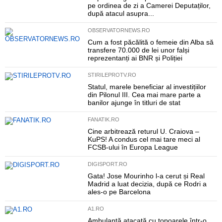
pe ordinea de zi a Camerei Deputaților,
după atacul asupra...
OBSERVATORNEWS.RO
Cum a fost păcălită o femeie din Alba să
transfere 70.000 de lei unor falși
reprezentanți ai BNR și Poliției
STIRILEPROTV.RO
Statul, marele beneficiar al investițiilor
din Pilonul III. Cea mai mare parte a
banilor ajunge în titluri de stat
FANATIK.RO
Cine arbitrează returul U. Craiova –
KuPS! A condus cel mai tare meci al
FCSB-ului în Europa League
DIGISPORT.RO
Gata! Jose Mourinho l-a cerut și Real
Madrid a luat decizia, după ce Rodri a
ales-o pe Barcelona
A1.RO
Ambulanță atacată cu topoarele într-o