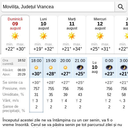
Duminică
Luni
Marți
Miercuri
J
Vremea
09
10
11
12
în
august
august
august
august
au
Movilița
Județul
Vrancea
min.
max.
min.
max.
min.
max.
min.
max.
min.
+22°
+30°
+19°
+32°
+21°
+34°
+25°
+31°
+22°
18:00
19:00
20:00
21:00
0:00
3:00
Ora
18:52
Lu
curentă
10
Răsărit:
06:03
aug
+30°
+28°
+27°
+25°
+23°
+21
Apus:
20:29
Se simte ca
+30°
+28°
+27°
+25°
+23°
+21°
Presiune, mm
757
755
756
756
756
756
Umiditate, %
31
35
39
43
52
58
Vânt, m/s
3
3
4
2
2
3
Șanse de
2
2
2
2
2
2
precipitații, %
Începutul acestei zile ne va întâmpina cu un cer senin, va fi o
vreme însorită. Cerul se va păstra senin pe tot parcursul zilei și nu