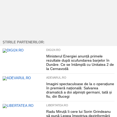
ȘTIRILE PARTENERILOR:
DIGI24.RO
Ministerul Energiei anunță primele
rezultate după scufundarea barjelor în
Dunăre. Ce se întâmplă cu Unitatea 2 de
la Cernavodă
ADEVARUL.RO
Imagini spectaculoase de la o operațiune
în premieră națională: Salvarea
dramatică a doi alpiniști germani, tată și
fiu, din Bucegi
LIBERTATEA.RO
Radu Miruță îi cere lui Sorin Grindeanu
să pună Legea împotriva dezinformării