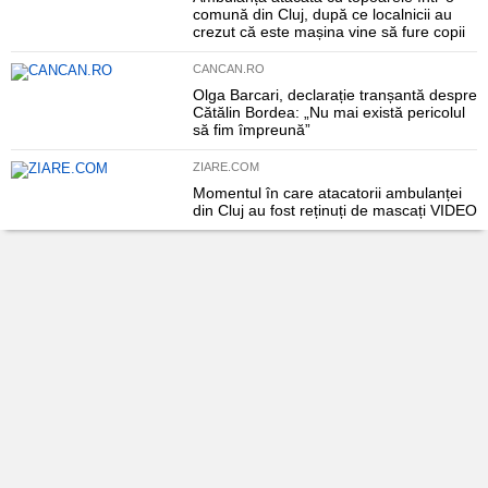
comună din Cluj, după ce localnicii au
crezut că este mașina vine să fure copii
CANCAN.RO
Olga Barcari, declarație tranșantă despre
Cătălin Bordea: „Nu mai există pericolul
să fim împreună”
ZIARE.COM
Momentul în care atacatorii ambulanței
din Cluj au fost reținuți de mascați VIDEO