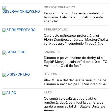
OBSERVATORNEWS.RO
Program mai scurt în restaurantele din
România. Patronii iau în calcul „siesta
spaniolă”
STIRILEPROTV.RO
Care este mâncarea preferată a lui
Florin Dumitrescu. Juratul MastrerChef a
vorbit despre începuturile în bucătărie
FANATIK.RO
Dinamo e pe val înainte de derby-ul cu
Rapid! Mesajul „câinilor” după 4-0 cu FC
Voluntari: „O să fie foc!”
DIGISPORT.RO
Alex Musi a dat declarația serii, după ce
Dinamo a învins-o pe FC Voluntari cu 4-0
A1.RO
Ce sumă colosală avut de plată o
româncă, după ce a fost la camera de
gardă a unui spital din Statele Unite ale
Americii