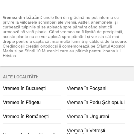
Vremea
din bătrâni:
unele flori din grădină ne pot informa cu
privire la viitoarele schimbări ale vremii. Astfel, anemonele își
curbează tulpinile și se apleacă spre pământ când simt că
urmează să vină ploaia. Când vremea va fi lipsită de precipitații,
aceste plante nu se vor aplecă spre pământ și vor sta cât mai
drepte pentru a capta cât mai multă lumină și căldură de la soare.
Credincioșii creștini ortodocși îi comemorează pe Sfântul Apostol
Matia și pe Sfinții 10 Mucenici care au pătimit pentru icoana lui
Hristos.
ALTE LOCALITĂȚI:
Vremea în București
Vremea în Focșani
Vremea în Făgetu
Vremea în Podu Șchiopului
Vremea în Românești
Vremea în Ungureni
Vremea în Vetrești-