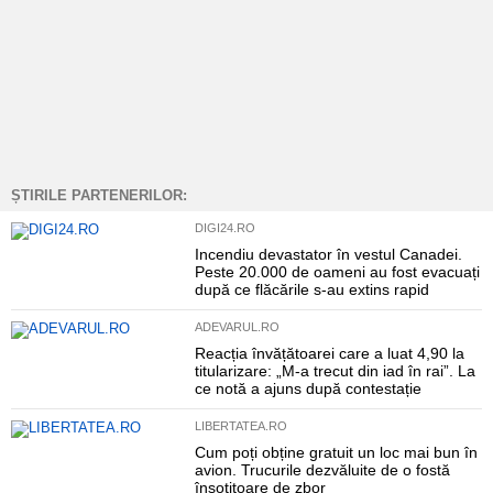
ȘTIRILE PARTENERILOR:
DIGI24.RO
Incendiu devastator în vestul Canadei.
Peste 20.000 de oameni au fost evacuați
după ce flăcările s-au extins rapid
ADEVARUL.RO
Reacția învățătoarei care a luat 4,90 la
titularizare: „M-a trecut din iad în rai”. La
ce notă a ajuns după contestație
LIBERTATEA.RO
Cum poți obține gratuit un loc mai bun în
avion. Trucurile dezvăluite de o fostă
însoțitoare de zbor