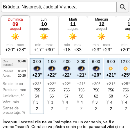
Duminică
Luni
Marți
Miercuri
J
Vremea
09
10
11
12
în
august
august
august
august
au
Brădetu
Nistorești,
Județul
Vrancea
min.
max.
min.
max.
min.
max.
min.
max.
min.
+20°
+28°
+17°
+30°
+18°
+33°
+23°
+29°
+20°
0:00
1:00
2:00
3:00
6:00
9:00
12:0
Ora
00:46
curentă
Răsărit:
06:03
+23°
+22°
+22°
+21°
+20°
+21°
+25
Apus:
20:29
Se simte ca
+23°
+22°
+22°
+21°
+20°
+21°
+25°
Presiune, mm
755
755
755
755
756
756
756
Umiditate, %
54
55
57
58
62
58
45
Vânt, m/s
3
3
4
4
3
4
4
Șanse de
2
2
2
2
2
2
2
precipitații, %
Începutul acestei zile ne va întâmpina cu un cer senin, va fi o
vreme însorită. Cerul se va păstra senin pe tot parcursul zilei și nu