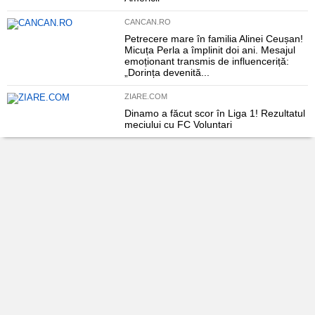
CANCAN.RO
Petrecere mare în familia Alinei Ceușan!
Micuța Perla a împlinit doi ani. Mesajul
emoționant transmis de influenceriță:
„Dorința devenită...
ZIARE.COM
Dinamo a făcut scor în Liga 1! Rezultatul
meciului cu FC Voluntari