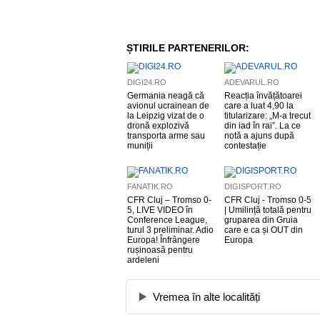
ȘTIRILE PARTENERILOR:
DIGI24.RO
ADEVARUL.RO
Germania neagă că
Reacția învățătoarei
avionul ucrainean de
care a luat 4,90 la
la Leipzig vizat de o
titularizare: „M-a trecut
dronă explozivă
din iad în rai”. La ce
transporta arme sau
notă a ajuns după
muniții
contestație
FANATIK.RO
DIGISPORT.RO
CFR Cluj – Tromso 0-
CFR Cluj - Tromso 0-5
5, LIVE VIDEO în
| Umilință totală pentru
Conference League,
gruparea din Gruia
turul 3 preliminar. Adio
care e ca și OUT din
Europa! Înfrângere
Europa
rușinoasă pentru
ardeleni
Vremea în alte localități