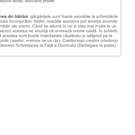
aduna iarăși, aducând ploaie.
mea
din bătrâni:
gărgărițele sunt foarte sensibile la schimbările
ului înconjurător. Astfel, reacțiile acestora pot anunța anumite
mbări ale vremii. Când se adună în roi și stau mai multe la un
 atunci acestea ne anunță că urmează vreme caldă. În schimb,
 acestea sunt foarte împrăștiate căutându-și adăpost pe la
șinile caselor, vremea se va răci. Credincioșii creștini ortodocși
ătoresc Schimbarea la Față a Domnului (Dezlegare la pește).