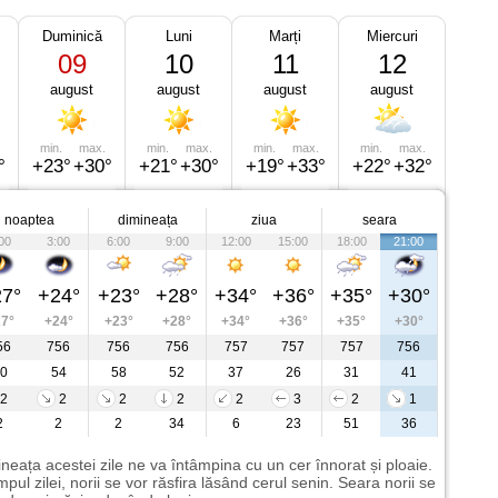
Duminică
Luni
Marți
Miercuri
09
10
11
12
august
august
august
august
min.
max.
min.
max.
min.
max.
min.
max.
°
+23°
+30°
+21°
+30°
+19°
+33°
+22°
+32°
noaptea
dimineața
ziua
seara
00
3:00
6:00
9:00
12:00
15:00
18:00
21:00
7°
+24°
+23°
+28°
+34°
+36°
+35°
+30°
7°
+24°
+23°
+28°
+34°
+36°
+35°
+30°
56
756
756
756
757
757
757
756
0
54
58
52
37
26
31
41
2
2
2
2
2
3
2
1
2
2
2
34
6
23
51
36
neața acestei zile ne va întâmpina cu un cer înnorat și ploaie.
impul zilei, norii se vor răsfira lăsând cerul senin. Seara norii se