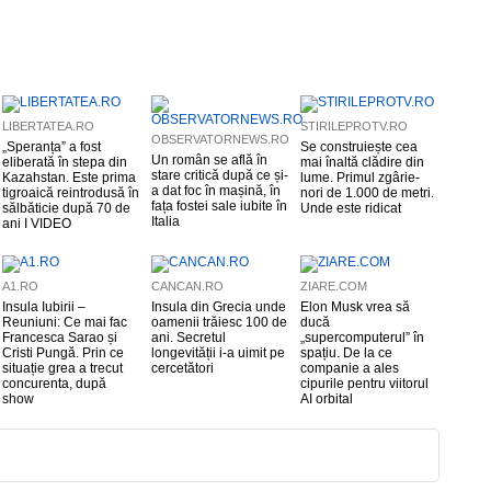
LIBERTATEA.RO
STIRILEPROTV.RO
OBSERVATORNEWS.RO
„Speranța” a fost
Se construiește cea
Un român se află în
eliberată în stepa din
mai înaltă clădire din
stare critică după ce și-
Kazahstan. Este prima
lume. Primul zgârie-
a dat foc în mașină, în
tigroaică reintrodusă în
nori de 1.000 de metri.
fața fostei sale iubite în
sălbăticie după 70 de
Unde este ridicat
Italia
ani I VIDEO
A1.RO
CANCAN.RO
ZIARE.COM
Insula Iubirii –
Insula din Grecia unde
Elon Musk vrea să
Reuniuni: Ce mai fac
oamenii trăiesc 100 de
ducă
Francesca Sarao și
ani. Secretul
„supercomputerul” în
Cristi Pungă. Prin ce
longevității i-a uimit pe
spațiu. De la ce
situație grea a trecut
cercetători
companie a ales
concurenta, după
cipurile pentru viitorul
show
AI orbital