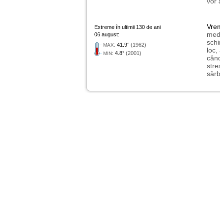
vor 
Vre
Extreme în ultimii 130 de ani
medi
06 august:
schi
:
41.9°
(1962)
MAX
loc,
:
4.8°
(2001)
MIN
când
stre
sărb