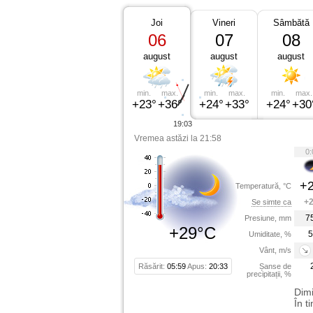
Joi
Vineri
Sâmbătă
06
07
08
august
august
august
min.
max.
min.
max.
min.
max.
+23°
+36°
+24°
+33°
+24°
+30
19:03
Vremea astăzi la 21:58
0:
+2
Temperatură, °C
+2
Se simte ca
7
Presiune, mm
+29°C
5
Umiditate, %
Vânt, m/s
Răsărit:
05:59
Apus:
20:33
Șanse de
precipitații, %
Dimi
În t