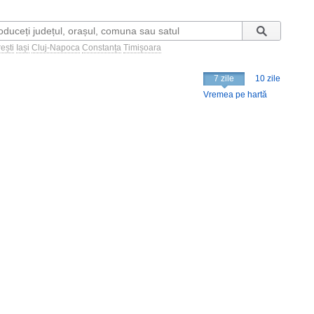
ești
Iași
Cluj-Napoca
Constanța
Timișoara
7 zile
10 zile
Vremea pe hartă