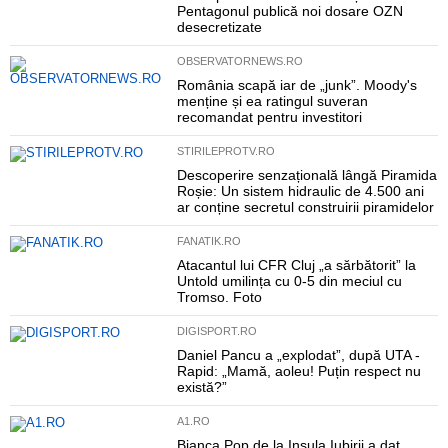
Pentagonul publică noi dosare OZN
desecretizate
OBSERVATORNEWS.RO
România scapă iar de „junk”. Moody's
menține și ea ratingul suveran
recomandat pentru investitori
STIRILEPROTV.RO
Descoperire senzațională lângă Piramida
Roșie: Un sistem hidraulic de 4.500 ani
ar conține secretul construirii piramidelor
FANATIK.RO
Atacantul lui CFR Cluj „a sărbătorit” la
Untold umilința cu 0-5 din meciul cu
Tromso. Foto
DIGISPORT.RO
Daniel Pancu a „explodat”, după UTA -
Rapid: „Mamă, aoleu! Puțin respect nu
există?”
A1.RO
Bianca Pop de la Insula Iubirii a dat