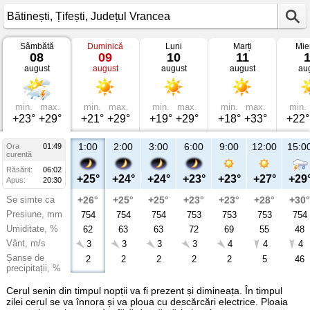
Sâmbătă
Duminică
Luni
Marți
Mie
Vremea
08
09
10
11
în
august
august
august
august
au
Bătinești
Țifești,
Județul
Vrancea
min.
max.
min.
max.
min.
max.
min.
max.
min.
+23°
+29°
+21°
+29°
+19°
+29°
+18°
+33°
+22°
1:00
2:00
3:00
6:00
9:00
12:00
15:0
Ora
01:49
curentă
Răsărit:
06:02
+25°
+24°
+24°
+23°
+23°
+27°
+29
Apus:
20:30
Se simte ca
+26°
+25°
+25°
+23°
+23°
+28°
+30°
Presiune, mm
754
754
754
753
753
753
754
Umiditate, %
62
63
63
72
69
55
48
Vânt, m/s
3
3
3
3
4
4
4
Șanse de
2
2
2
2
2
5
46
precipitații, %
Cerul senin din timpul nopții va fi prezent și dimineața. În timpul
zilei cerul se va înnora și va ploua cu descărcări electrice. Ploaia