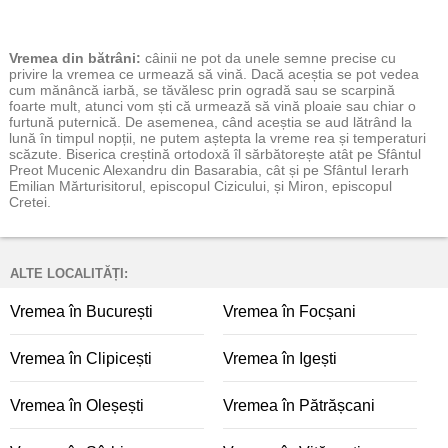
Vremea
din bătrâni:
câinii ne pot da unele semne precise cu
privire la vremea ce urmează să vină. Dacă aceștia se pot vedea
cum mănâncă iarbă, se tăvălesc prin ogradă sau se scarpină
foarte mult, atunci vom ști că urmează să vină ploaie sau chiar o
furtună puternică. De asemenea, când aceștia se aud lătrând la
lună în timpul nopții, ne putem aștepta la vreme rea și temperaturi
scăzute. Biserica creștină ortodoxă îl sărbătorește atât pe Sfântul
Preot Mucenic Alexandru din Basarabia, cât și pe Sfântul Ierarh
Emilian Mărturisitorul, episcopul Cizicului, și Miron, episcopul
Cretei.
ALTE LOCALITĂȚI:
Vremea în București
Vremea în Focșani
Vremea în Clipicești
Vremea în Igești
Vremea în Oleșești
Vremea în Pătrășcani