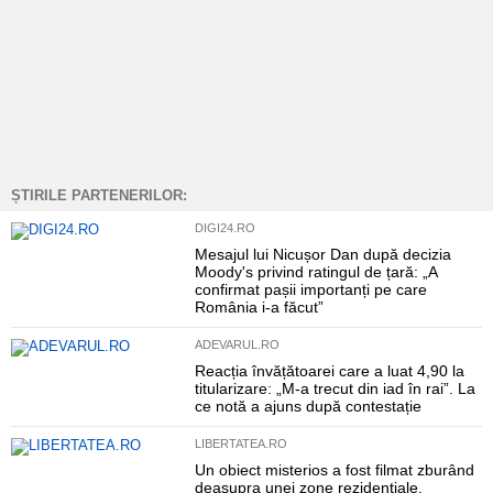
ȘTIRILE PARTENERILOR:
DIGI24.RO
Mesajul lui Nicușor Dan după decizia
Moody's privind ratingul de țară: „A
confirmat pașii importanți pe care
România i-a făcut”
ADEVARUL.RO
Reacția învățătoarei care a luat 4,90 la
titularizare: „M-a trecut din iad în rai”. La
ce notă a ajuns după contestație
LIBERTATEA.RO
Un obiect misterios a fost filmat zburând
deasupra unei zone rezidențiale.