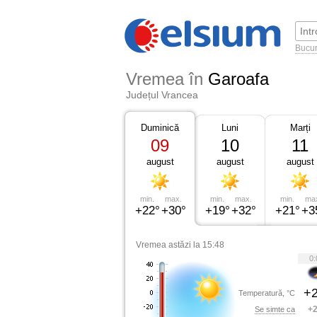
Bucur
Vremea în
Garoafa
Județul Vrancea
Duminică
Luni
Marți
09
10
11
august
august
august
min.
max.
min.
max.
min.
ma
+22°
+30°
+19°
+32°
+21°
+3
Vremea astăzi la 15:48
0:
+2
Temperatură, °C
+2
Se simte ca