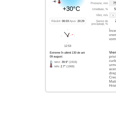
7
Presiune, mm
+30°C
5
Umiditate, %
Vânt, m/s
Răsărit:
06:03
Apus:
20:29
Șanse de
precipitații, %
Înce
vrem
vom 
12:53
Vre
Extreme în ultimii 130 de ani
priv
09 august:
curb
:
39.9°
(1916)
MAX
urme
:
2.7°
(1968)
MIN
aces
drep
Cred
Mati
Hris