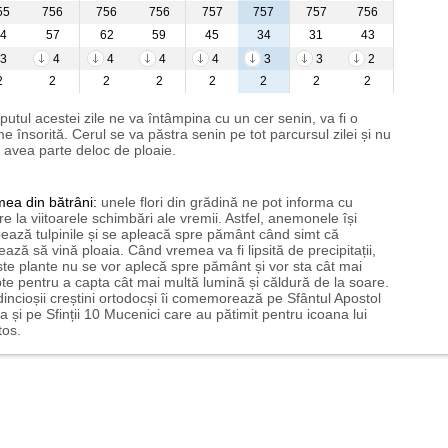
55
756
756
756
757
757
757
756
4
57
62
59
45
34
31
43
3
4
4
4
4
3
3
2
2
2
2
2
2
2
2
2
putul acestei zile ne va întâmpina cu un cer senin, va fi o
e însorită. Cerul se va păstra senin pe tot parcursul zilei și nu
avea parte deloc de ploaie.
mea
din bătrâni:
unele flori din grădină ne pot informa cu
ire la viitoarele schimbări ale vremii. Astfel, anemonele își
ează tulpinile și se apleacă spre pământ când simt că
ază să vină ploaia. Când vremea va fi lipsită de precipitații,
te plante nu se vor aplecă spre pământ și vor sta cât mai
te pentru a capta cât mai multă lumină și căldură de la soare.
incioșii creștini ortodocși îi comemorează pe Sfântul Apostol
a și pe Sfinții 10 Mucenici care au pătimit pentru icoana lui
tos.