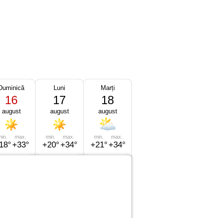
Duminică
Luni
Marți
16
17
18
august
august
august
in.
max.
min.
max.
min.
max.
18°
+33°
+20°
+34°
+21°
+34°