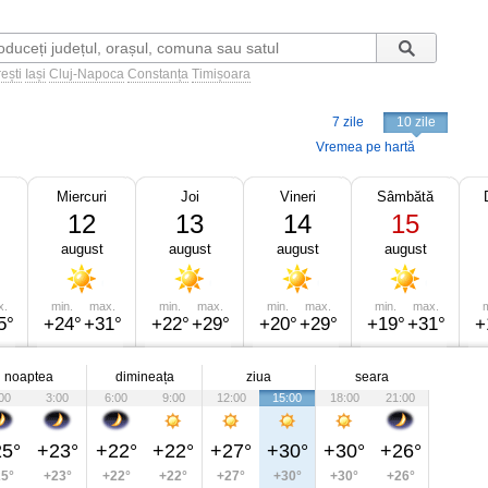
ești
Iași
Cluj-Napoca
Constanța
Timișoara
7 zile
10 zile
Vremea pe hartă
Miercuri
Joi
Vineri
Sâmbătă
12
13
14
15
august
august
august
august
x.
min.
max.
min.
max.
min.
max.
min.
max.
m
5°
+24°
+31°
+22°
+29°
+20°
+29°
+19°
+31°
+
noaptea
dimineața
ziua
seara
00
3:00
6:00
9:00
12:00
15:00
18:00
21:00
5°
+23°
+22°
+22°
+27°
+30°
+30°
+26°
5°
+23°
+22°
+22°
+27°
+30°
+30°
+26°