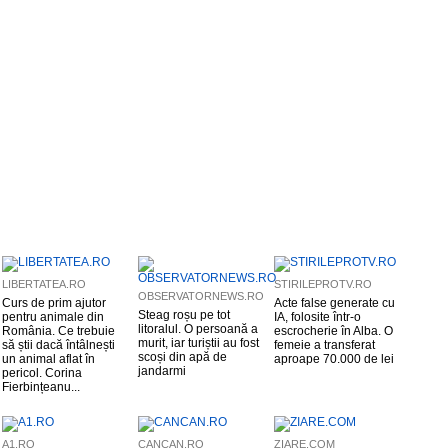
LIBERTATEA.RO
STIRILEPROTV.RO
OBSERVATORNEWS.RO
Curs de prim ajutor
Acte false generate cu
Steag roșu pe tot
pentru animale din
IA, folosite într-o
litoralul. O persoană a
România. Ce trebuie
escrocherie în Alba. O
murit, iar turiștii au fost
să știi dacă întâlnești
femeie a transferat
scoși din apă de
un animal aflat în
aproape 70.000 de lei
jandarmi
pericol. Corina
Fierbințeanu...
A1.RO
CANCAN.RO
ZIARE.COM