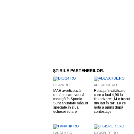
ȘTIRILE PARTENERILOR:
DIGI24.RO
ADEVARUL.RO
MAE avertizează
Reacția învățătoarei
românii care vor să
care a luat 4,90 la
meargă în Spania:
titularizare: „M-a trecut
Sunt anunțate măsuri
din iad în rai”. La ce
speciale în ziua
notă a ajuns după
eclipsei solare
contestație
FANATIK.RO
DIGISPORT.RO