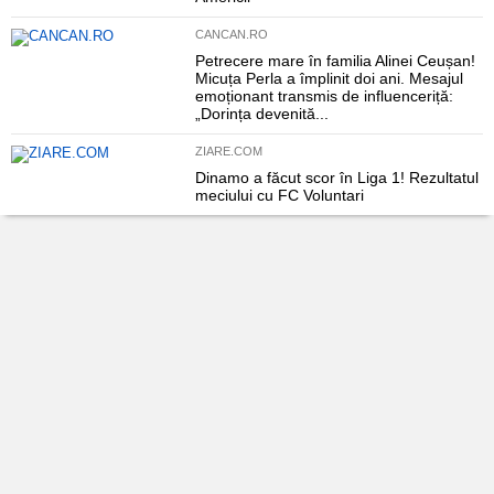
CANCAN.RO
Petrecere mare în familia Alinei Ceușan!
Micuța Perla a împlinit doi ani. Mesajul
emoționant transmis de influenceriță:
„Dorința devenită...
ZIARE.COM
Dinamo a făcut scor în Liga 1! Rezultatul
meciului cu FC Voluntari