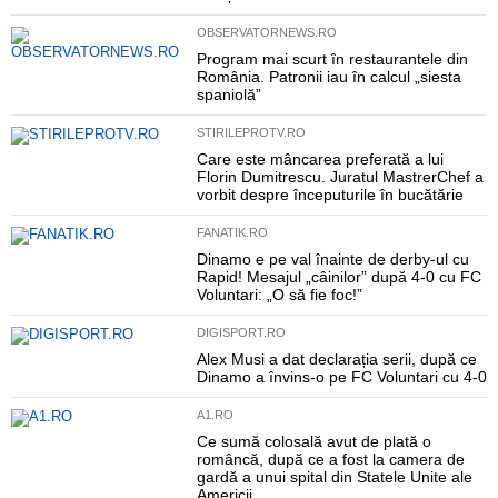
OBSERVATORNEWS.RO
Program mai scurt în restaurantele din
România. Patronii iau în calcul „siesta
spaniolă”
STIRILEPROTV.RO
Care este mâncarea preferată a lui
Florin Dumitrescu. Juratul MastrerChef a
vorbit despre începuturile în bucătărie
FANATIK.RO
Dinamo e pe val înainte de derby-ul cu
Rapid! Mesajul „câinilor” după 4-0 cu FC
Voluntari: „O să fie foc!”
DIGISPORT.RO
Alex Musi a dat declarația serii, după ce
Dinamo a învins-o pe FC Voluntari cu 4-0
A1.RO
Ce sumă colosală avut de plată o
româncă, după ce a fost la camera de
gardă a unui spital din Statele Unite ale
Americii