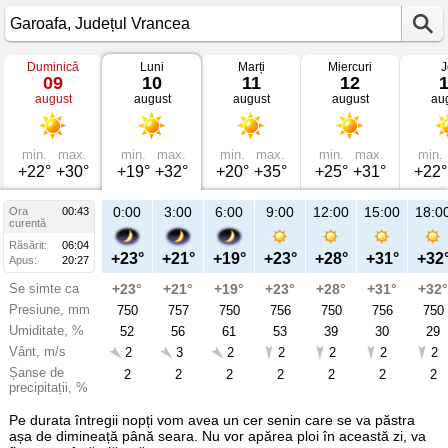
Duminică
Luni
Marți
Miercuri
J
Vremea
09
10
11
12
în
august
august
august
august
au
Garoafa
mâine
Județul
Vrancea
min.
max.
min.
max.
min.
max.
min.
max.
min.
+22°
+30°
+19°
+32°
+20°
+35°
+25°
+31°
+22°
21:00
0:00
3:00
6:00
9:00
12:00
15:00
18:0
Ora
00:43
Lu
curentă
10
Răsărit:
06:04
aug
+26°
+23°
+21°
+19°
+23°
+28°
+31°
+32
Apus:
20:27
Se simte ca
+26°
+23°
+21°
+19°
+23°
+28°
+31°
+32°
Presiune, mm
756
750
757
750
756
750
756
750
Umiditate, %
43
52
56
61
53
39
30
29
Vânt, m/s
2
2
3
2
2
2
2
2
Șanse de
2
2
2
2
2
2
2
2
precipitații, %
Pe durata întregii nopți vom avea un cer senin care se va păstra
așa de dimineață până seara. Nu vor apărea ploi în această zi, va