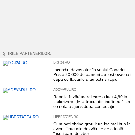
ȘTIRILE PARTENERILOR:
DIGI24.RO
Incendiu devastator în vestul Canadei.
Peste 20.000 de oameni au fost evacuați
după ce flăcările s-au extins rapid
ADEVARUL.RO
Reacția învățătoarei care a luat 4,90 la
titularizare: „M-a trecut din iad în rai”. La
ce notă a ajuns după contestație
LIBERTATEA.RO
Cum poți obține gratuit un loc mai bun în
avion. Trucurile dezvăluite de o fostă
însoțitoare de zbor