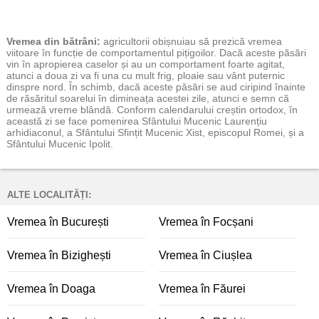
Vremea
din bătrâni:
agricultorii obișnuiau să prezică vremea
viitoare în funcție de comportamentul pițigoilor. Dacă aceste păsări
vin în apropierea caselor și au un comportament foarte agitat,
atunci a doua zi va fi una cu mult frig, ploaie sau vânt puternic
dinspre nord. În schimb, dacă aceste păsări se aud ciripind înainte
de răsăritul soarelui în dimineața acestei zile, atunci e semn că
urmează vreme blândă. Conform calendarului creștin ortodox, în
această zi se face pomenirea Sfântului Mucenic Laurențiu
arhidiaconul, a Sfântului Sfințit Mucenic Xist, episcopul Romei, și a
Sfântului Mucenic Ipolit.
ALTE LOCALITĂȚI:
Vremea în București
Vremea în Focșani
Vremea în Bizighești
Vremea în Ciușlea
Vremea în Doaga
Vremea în Făurei