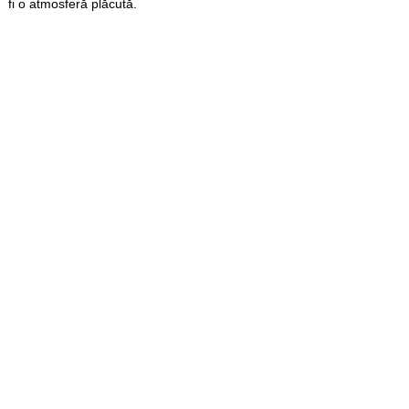
fi o atmosferă plăcută.