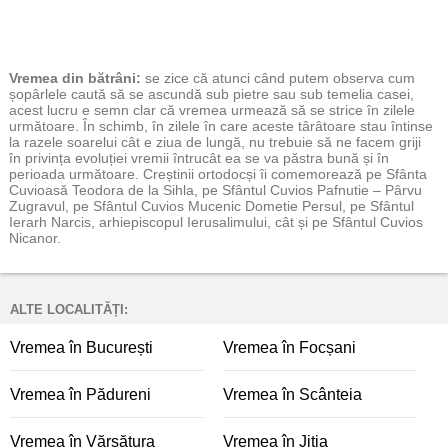
Vremea
din bătrâni:
se zice că atunci când putem observa cum
șopârlele caută să se ascundă sub pietre sau sub temelia casei,
acest lucru e semn clar că vremea urmează să se strice în zilele
următoare. În schimb, în zilele în care aceste târâtoare stau întinse
la razele soarelui cât e ziua de lungă, nu trebuie să ne facem griji
în privința evoluției vremii întrucât ea se va păstra bună și în
perioada următoare. Creștinii ortodocși îi comemorează pe Sfânta
Cuvioasă Teodora de la Sihla, pe Sfântul Cuvios Pafnutie – Pârvu
Zugravul, pe Sfântul Cuvios Mucenic Dometie Persul, pe Sfântul
Ierarh Narcis, arhiepiscopul Ierusalimului, cât și pe Sfântul Cuvios
Nicanor.
ALTE LOCALITĂȚI:
Vremea în București
Vremea în Focșani
Vremea în Pădureni
Vremea în Scânteia
Vremea în Vărsătura
Vremea în Jitia