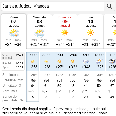
Vineri
Sâmbătă
Duminică
Luni
Ma
Vremea
07
08
09
10
în
august
august
august
august
au
Jariștea
Județul
Vrancea
min.
max.
min.
max.
min.
max.
min.
max.
min.
+24°
+34°
+25°
+31°
+24°
+31°
+21°
+31°
+20°
7:00
8:00
9:00
12:00
15:00
18:00
21:0
Ora
07:28
curentă
Răsărit:
06:01
+25°
+26°
+27°
+33°
+34°
+32°
+28
Apus:
20:32
Se simte ca
+25°
+27°
+28°
+34°
+36°
+34°
+30°
Presiune, mm
756
754
754
755
755
755
754
Umiditate, %
64
61
59
43
44
50
67
Vânt, m/s
2
2
2
2
2
2
3
Șanse de
5
3
2
2
20
74
49
precipitații, %
Cerul senin din timpul nopții va fi prezent și dimineața. În timpul
zilei cerul se va înnora și va ploua cu descărcări electrice. Ploaia