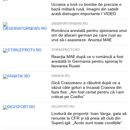
Ucraina a lovit cu bombe de precizie o
bază militară rusă. Imagini din satelit
arată distrugeri importante I VIDEO
OBSERVATORNEWS.RO
Românca arestată pentru spionarea unui
om de afaceri german pe care rușii au
vrut să-l asasineze. Anunțul MAE
STIRILEPROTV.RO
Reacția MAE după ce o româncă a fost
arestată în Germania pentru spionaj în
favoarea Rusiei
FANATIK.RO
Gică Craioveanu a răbufnit după ce a
văzut câte goluri a încasat Craiova din
faze fixe: „Am fost certat pentru că l-am
criticat pe Coelho”
DIGISPORT.RO
Lovitură de proporții: Ioan Varga, gata să
renunțe la CFR și să preia alt club din
SuperLigă: „Acolo sunt toate condițiile”