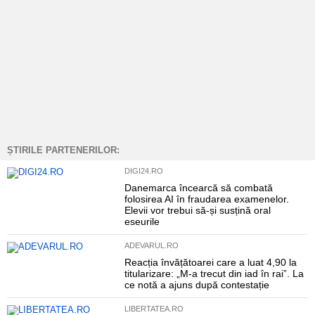
ȘTIRILE PARTENERILOR:
DIGI24.RO
Danemarca încearcă să combată
folosirea AI în fraudarea examenelor.
Elevii vor trebui să-și susțină oral
eseurile
ADEVARUL.RO
Reacția învățătoarei care a luat 4,90 la
titularizare: „M-a trecut din iad în rai”. La
ce notă a ajuns după contestație
LIBERTATEA.RO