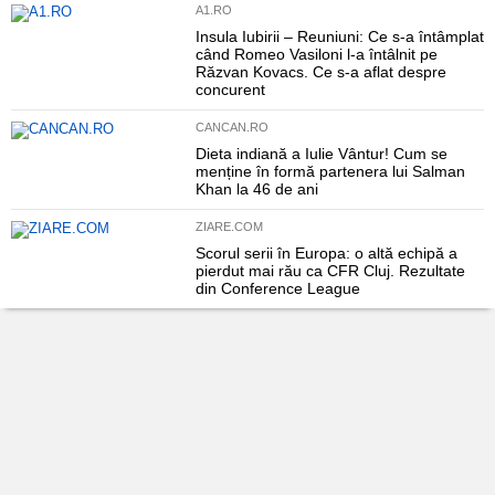
A1.RO
Insula Iubirii – Reuniuni: Ce s-a întâmplat
când Romeo Vasiloni l-a întâlnit pe
Răzvan Kovacs. Ce s-a aflat despre
concurent
CANCAN.RO
Dieta indiană a Iulie Vântur! Cum se
menține în formă partenera lui Salman
Khan la 46 de ani
ZIARE.COM
Scorul serii în Europa: o altă echipă a
pierdut mai rău ca CFR Cluj. Rezultate
din Conference League