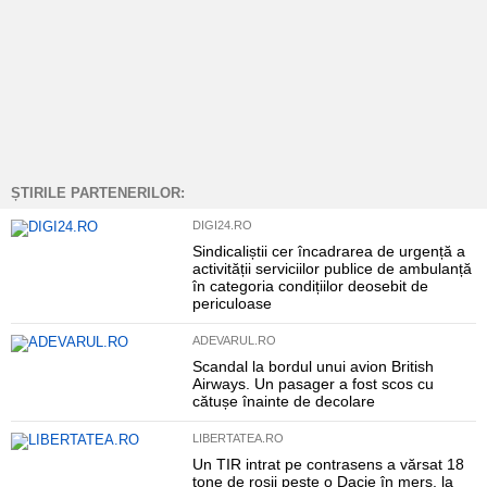
ȘTIRILE PARTENERILOR:
DIGI24.RO
Sindicaliștii cer încadrarea de urgență a
activității serviciilor publice de ambulanță
în categoria condițiilor deosebit de
periculoase
ADEVARUL.RO
Scandal la bordul unui avion British
Airways. Un pasager a fost scos cu
cătușe înainte de decolare
LIBERTATEA.RO
Un TIR intrat pe contrasens a vărsat 18
tone de roșii peste o Dacie în mers, la