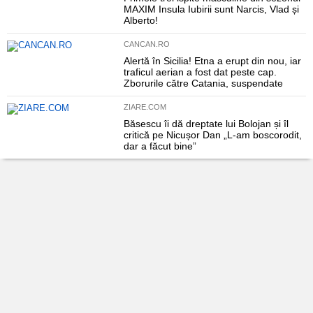
MAXIM Insula Iubirii sunt Narcis, Vlad și
Alberto!
CANCAN.RO
Alertă în Sicilia! Etna a erupt din nou, iar
traficul aerian a fost dat peste cap.
Zborurile către Catania, suspendate
ZIARE.COM
Băsescu îi dă dreptate lui Bolojan și îl
critică pe Nicușor Dan „L-am boscorodit,
dar a făcut bine”