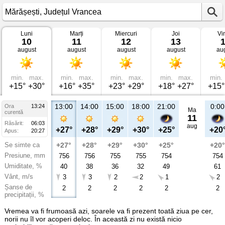
Luni
Marți
Miercuri
Joi
Vi
Vremea
10
11
12
13
în
august
august
august
august
au
Mărășești
Județul
Vrancea
min.
max.
min.
max.
min.
max.
min.
max.
min.
+15°
+30°
+16°
+35°
+23°
+29°
+18°
+27°
+15°
13:00
14:00
15:00
18:00
21:00
0:00
Ora
13:24
Ma
curentă
11
Răsărit:
06:03
aug
+27°
+28°
+29°
+30°
+25°
+20
Apus:
20:27
Se simte ca
+27°
+28°
+29°
+30°
+25°
+20°
Presiune, mm
756
756
755
755
754
754
Umiditate, %
40
38
36
32
49
61
Vânt, m/s
3
3
2
2
1
2
Șanse de
2
2
2
2
2
2
precipitații, %
Vremea va fi frumoasă azi, soarele va fi prezent toată ziua pe cer,
norii nu îl vor acoperi deloc. În această zi nu există nicio