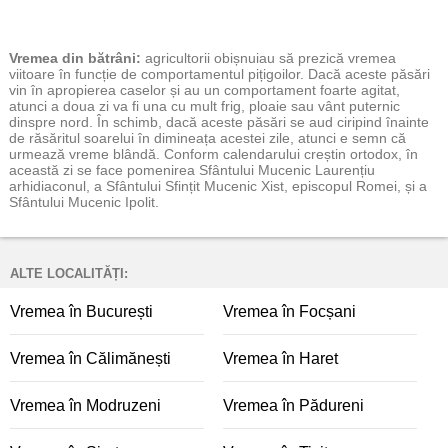
Vremea
din bătrâni:
agricultorii obișnuiau să prezică vremea
viitoare în funcție de comportamentul pițigoilor. Dacă aceste păsări
vin în apropierea caselor și au un comportament foarte agitat,
atunci a doua zi va fi una cu mult frig, ploaie sau vânt puternic
dinspre nord. În schimb, dacă aceste păsări se aud ciripind înainte
de răsăritul soarelui în dimineața acestei zile, atunci e semn că
urmează vreme blândă. Conform calendarului creștin ortodox, în
această zi se face pomenirea Sfântului Mucenic Laurențiu
arhidiaconul, a Sfântului Sfințit Mucenic Xist, episcopul Romei, și a
Sfântului Mucenic Ipolit.
ALTE LOCALITĂȚI:
Vremea în București
Vremea în Focșani
Vremea în Călimănești
Vremea în Haret
Vremea în Modruzeni
Vremea în Pădureni