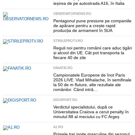
ieșirea de pe autostrada A16, în Italia
OBSERVATORNEWS.RO
Pentagonul pune presiune pe companiile
de apărare pentru a crește rapid
producția de armament în SUA
STIRILEPROTV.RO
Reguli noi pentru românii care aduc țigări
și alcool din UE. Cât pot transporta la
fiecare 40 de zile
FANATIK.RO
Campionatele Europene de înot Paris
2026 LIVE. Vlad Mihalache, în semifinale
la 50 de m fluture, alte rezultate ale
românilor. Când intră...
DIGISPORT.RO
Verdictul specialistului, după ce
Universitatea Craiova a cerut penalty în
minutul 88 al meciului cu FC Argeș
A1.RO
Primele trei ispite masculine din sezonul