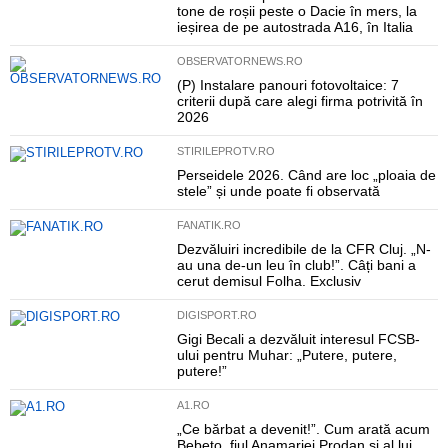
tone de roșii peste o Dacie în mers, la
ieșirea de pe autostrada A16, în Italia
OBSERVATORNEWS.RO
(P) Instalare panouri fotovoltaice: 7
criterii după care alegi firma potrivită în
2026
STIRILEPROTV.RO
Perseidele 2026. Când are loc „ploaia de
stele” și unde poate fi observată
FANATIK.RO
Dezvăluiri incredibile de la CFR Cluj. „N-
au una de-un leu în club!”. Câți bani a
cerut demisul Folha. Exclusiv
DIGISPORT.RO
Gigi Becali a dezvăluit interesul FCSB-
ului pentru Muhar: „Putere, putere,
putere!”
A1.RO
„Ce bărbat a devenit!”. Cum arată acum
Bebeto, fiul Anamariei Prodan și al lui