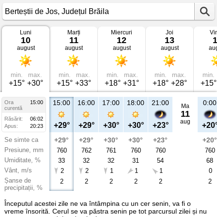
Luni
Marți
Miercuri
Joi
Vi
Vremea
10
11
12
13
în
august
august
august
august
au
Berteștii
de
Jos
Județul
Brăila
min.
max.
min.
max.
min.
max.
min.
max.
min.
+15°
+30°
+15°
+33°
+18°
+31°
+18°
+28°
+15°
15:00
16:00
17:00
18:00
21:00
0:00
Ora
15:00
Ma
curentă
11
Răsărit:
06:02
aug
+29°
+29°
+30°
+30°
+23°
+20
Apus:
20:23
Se simte ca
+29°
+29°
+30°
+30°
+23°
+20°
Presiune, mm
760
762
761
760
760
760
Umiditate, %
33
32
32
31
54
68
Vânt, m/s
2
2
1
1
1
0
Șanse de
2
2
2
2
2
2
precipitații, %
Începutul acestei zile ne va întâmpina cu un cer senin, va fi o
vreme însorită. Cerul se va păstra senin pe tot parcursul zilei și nu