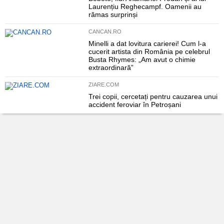
Laurențiu Reghecampf. Oamenii au
rămas surprinși
CANCAN.RO
Minelli a dat lovitura carierei! Cum l-a
cucerit artista din România pe celebrul
Busta Rhymes: „Am avut o chimie
extraordinară”
ZIARE.COM
Trei copii, cercetați pentru cauzarea unui
accident feroviar în Petroșani