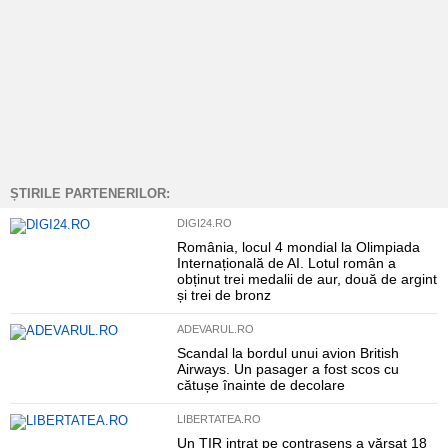
ȘTIRILE PARTENERILOR:
DIGI24.RO
România, locul 4 mondial la Olimpiada
Internațională de AI. Lotul român a
obținut trei medalii de aur, două de argint
și trei de bronz
ADEVARUL.RO
Scandal la bordul unui avion British
Airways. Un pasager a fost scos cu
cătușe înainte de decolare
LIBERTATEA.RO
Un TIR intrat pe contrasens a vărsat 18