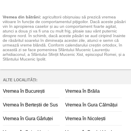
Vremea
din bătrâni:
agricultorii obișnuiau să prezică vremea
viitoare în funcție de comportamentul pițigoilor. Dacă aceste păsări
vin în apropierea caselor și au un comportament foarte agitat,
atunci a doua zi va fi una cu mult frig, ploaie sau vânt puternic
dinspre nord. În schimb, dacă aceste păsări se aud ciripind înainte
de răsăritul soarelui în dimineața acestei zile, atunci e semn că
urmează vreme blândă. Conform calendarului creștin ortodox, în
această zi se face pomenirea Sfântului Mucenic Laurențiu
arhidiaconul, a Sfântului Sfințit Mucenic Xist, episcopul Romei, și a
Sfântului Mucenic Ipolit.
ALTE LOCALITĂȚI:
Vremea în București
Vremea în Brăila
Vremea în Berteștii de Sus
Vremea în Gura Călmățui
Vremea în Gura Gârluței
Vremea în Nicolești