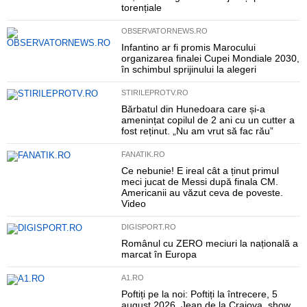
torențiale
OBSERVATORNEWS.RO
Infantino ar fi promis Marocului
organizarea finalei Cupei Mondiale 2030,
în schimbul sprijinului la alegeri
STIRILEPROTV.RO
Bărbatul din Hunedoara care și-a
amenințat copilul de 2 ani cu un cutter a
fost reținut. „Nu am vrut să fac rău”
FANATIK.RO
Ce nebunie! E ireal cât a ținut primul
meci jucat de Messi după finala CM.
Americanii au văzut ceva de poveste.
Video
DIGISPORT.RO
Românul cu ZERO meciuri la națională a
marcat în Europa
A1.RO
Poftiți pe la noi: Poftiți la întrecere, 5
august 2026. Jean de la Craiova, show