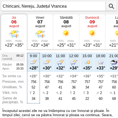
Joi
Vineri
Sâmbătă
Duminică
L
Vremea
06
07
08
09
în
august
august
august
august
au
Chiricani
Nereju,
Județul
Vrancea
min.
max.
min.
max.
min.
max.
min.
max.
min.
+23°
+35°
+23°
+34°
+25°
+31°
+23°
+31°
+21°
9:00
10:00
11:00
12:00
15:00
18:00
21:0
Ora
09:12
curentă
Răsărit:
05:59
+28°
+30°
+32°
+34°
+35°
+33°
+29
Apus:
20:33
Se simte ca
+28°
+30°
+32°
+34°
+36°
+35°
+31°
Presiune, mm
756
756
756
757
757
757
756
Umiditate, %
52
47
41
36
34
47
60
Vânt, m/s
2
2
2
2
3
2
1
Șanse de
34
38
41
45
22
60
68
precipitații, %
Începutul acestei zile ne va întâmpina cu cer înnorat și ploaie. În
timpul zilei, cerul se va păstra înnorat și ploaia va continua. Seara,