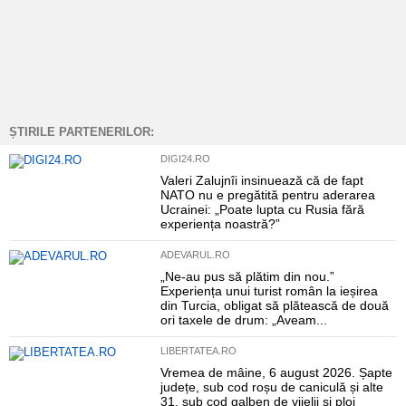
ȘTIRILE PARTENERILOR:
DIGI24.RO
Valeri Zalujnîi insinuează că de fapt
NATO nu e pregătită pentru aderarea
Ucrainei: „Poate lupta cu Rusia fără
experiența noastră?”
ADEVARUL.RO
„Ne-au pus să plătim din nou.”
Experiența unui turist român la ieșirea
din Turcia, obligat să plătească de două
ori taxele de drum: „Aveam...
LIBERTATEA.RO
Vremea de mâine, 6 august 2026. Șapte
județe, sub cod roșu de caniculă și alte
31, sub cod galben de vijelii și ploi