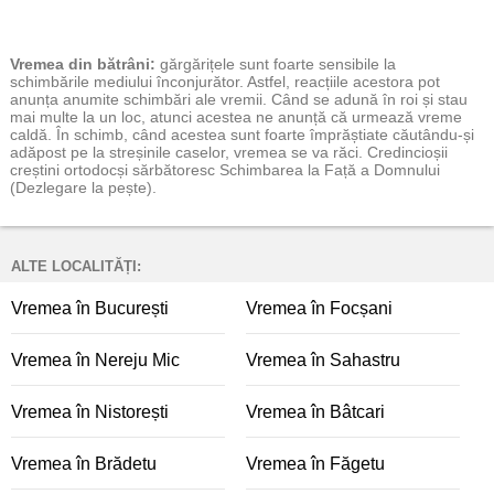
Vremea
din bătrâni:
gărgărițele sunt foarte sensibile la
schimbările mediului înconjurător. Astfel, reacțiile acestora pot
anunța anumite schimbări ale vremii. Când se adună în roi și stau
mai multe la un loc, atunci acestea ne anunță că urmează vreme
caldă. În schimb, când acestea sunt foarte împrăștiate căutându-și
adăpost pe la streșinile caselor, vremea se va răci. Credincioșii
creștini ortodocși sărbătoresc Schimbarea la Față a Domnului
(Dezlegare la pește).
ALTE LOCALITĂȚI:
Vremea în București
Vremea în Focșani
Vremea în Nereju Mic
Vremea în Sahastru
Vremea în Nistorești
Vremea în Bâtcari
Vremea în Brădetu
Vremea în Făgetu