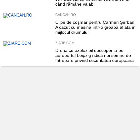
când rămâne valabil
CANCAN.RO
Clipe de coșmar pentru Carmen Șerban.
A căzut cu mașina într-o groapă aflată în
mijlocul drumului
ZIARE.COM
Drona cu explozibil descoperită pe
aeroportul Leipzig ridică noi semne de
întrebare privind securitatea europeană