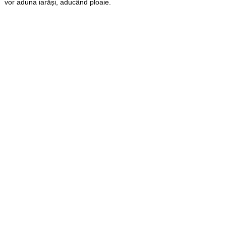
vor aduna iarăși, aducând ploaie.