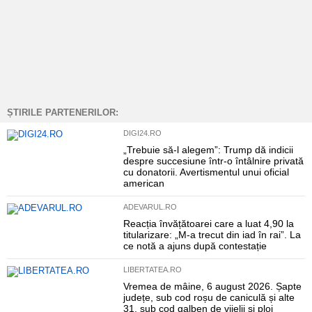
ȘTIRILE PARTENERILOR:
DIGI24.RO
„Trebuie să-l alegem”: Trump dă indicii
despre succesiune într-o întâlnire privată
cu donatorii. Avertismentul unui oficial
american
ADEVARUL.RO
Reacția învățătoarei care a luat 4,90 la
titularizare: „M-a trecut din iad în rai”. La
ce notă a ajuns după contestație
LIBERTATEA.RO
Vremea de mâine, 6 august 2026. Șapte
județe, sub cod roșu de caniculă și alte
31, sub cod galben de vijelii și ploi