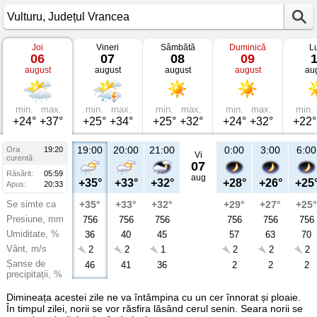
Joi
Vineri
Sâmbătă
Duminică
L
Vremea
06
07
08
09
în
august
august
august
august
au
Vulturu
Județul
Vrancea
min.
max.
min.
max.
min.
max.
min.
max.
min.
+24°
+37°
+25°
+34°
+25°
+32°
+24°
+32°
+22°
19:00
20:00
21:00
0:00
3:00
6:00
Ora
19:20
Vi
curentă
07
Răsărit:
05:59
aug
+35°
+33°
+32°
+28°
+26°
+25
Apus:
20:33
Se simte ca
+35°
+33°
+32°
+29°
+27°
+25°
Presiune, mm
756
756
756
756
756
756
Umiditate, %
36
40
45
57
63
70
Vânt, m/s
2
2
1
2
2
2
Șanse de
46
41
36
2
2
2
precipitații, %
Dimineața acestei zile ne va întâmpina cu un cer înnorat și ploaie.
În timpul zilei, norii se vor răsfira lăsând cerul senin. Seara norii se