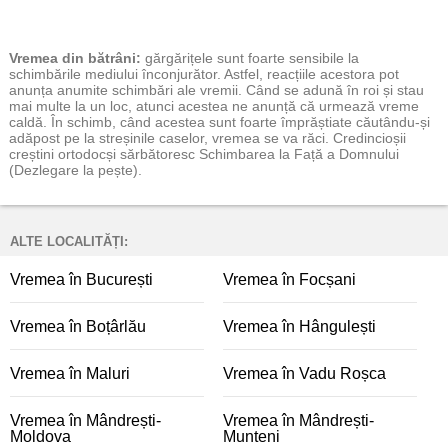
Vremea
din bătrâni:
gărgărițele sunt foarte sensibile la
schimbările mediului înconjurător. Astfel, reacțiile acestora pot
anunța anumite schimbări ale vremii. Când se adună în roi și stau
mai multe la un loc, atunci acestea ne anunță că urmează vreme
caldă. În schimb, când acestea sunt foarte împrăștiate căutându-și
adăpost pe la streșinile caselor, vremea se va răci. Credincioșii
creștini ortodocși sărbătoresc Schimbarea la Față a Domnului
(Dezlegare la pește).
ALTE LOCALITĂȚI:
Vremea în București
Vremea în Focșani
Vremea în Boțârlău
Vremea în Hângulești
Vremea în Maluri
Vremea în Vadu Roșca
Vremea în Mândrești-
Vremea în Mândrești-
Moldova
Munteni