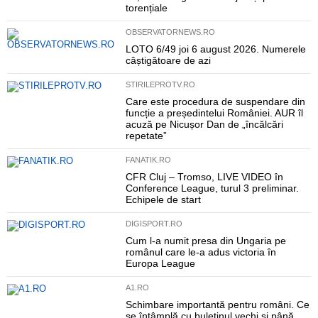
torențiale
OBSERVATORNEWS.RO
LOTO 6/49 joi 6 august 2026. Numerele
câștigătoare de azi
STIRILEPROTV.RO
Care este procedura de suspendare din
funcție a președintelui României. AUR îl
acuză pe Nicușor Dan de „încălcări
repetate”
FANATIK.RO
CFR Cluj – Tromso, LIVE VIDEO în
Conference League, turul 3 preliminar.
Echipele de start
DIGISPORT.RO
Cum l-a numit presa din Ungaria pe
românul care le-a adus victoria în
Europa League
A1.RO
Schimbare importantă pentru români. Ce
se întâmplă cu buletinul vechi și până