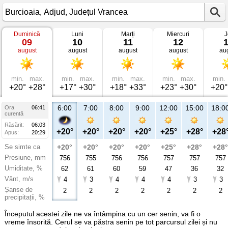
Duminică
Luni
Marți
Miercuri
J
Vremea
09
10
11
12
în
august
august
august
august
au
Burcioaia
Adjud,
Județul
Vrancea
min.
max.
min.
max.
min.
max.
min.
max.
min.
+20°
+28°
+17°
+30°
+18°
+33°
+23°
+30°
+20°
6:00
7:00
8:00
9:00
12:00
15:00
18:0
Ora
06:41
curentă
Răsărit:
06:03
+20°
+20°
+20°
+20°
+25°
+28°
+28
Apus:
20:29
Se simte ca
+20°
+20°
+20°
+20°
+25°
+28°
+28°
Presiune, mm
756
755
756
756
757
757
757
Umiditate, %
62
61
60
59
47
36
32
Vânt, m/s
4
3
4
4
4
3
3
Șanse de
2
2
2
2
2
2
2
precipitații, %
Începutul acestei zile ne va întâmpina cu un cer senin, va fi o
vreme însorită. Cerul se va păstra senin pe tot parcursul zilei și nu