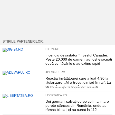
ȘTIRILE PARTENERILOR:
DIGI24.RO
Incendiu devastator în vestul Canadei.
Peste 20.000 de oameni au fost evacuați
după ce flăcările s-au extins rapid
ADEVARUL.RO
Reacția învățătoarei care a luat 4,90 la
titularizare: „M-a trecut din iad în rai”. La
ce notă a ajuns după contestație
LIBERTATEA.RO
Doi germani salvați de pe cel mai mare
perete stâncos din România, unde au
rămas blocați și au sunat la 112