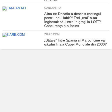
CANCAN.RO
Alina ex-Desafio a deschis castingul
pentru noul iubit?! Trei „crai” s-au
înghesuit să-i intre în grații la LOFT!
Concurența s-a încins...
ZIARE.COM
„Bătaie” între Spania și Maroc: cine va
găzdui finala Cupei Mondiale din 2030?