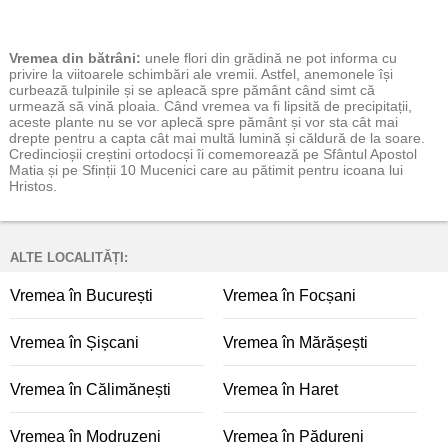
Vremea
din bătrâni:
unele flori din grădină ne pot informa cu
privire la viitoarele schimbări ale vremii. Astfel, anemonele își
curbează tulpinile și se apleacă spre pământ când simt că
urmează să vină ploaia. Când vremea va fi lipsită de precipitații,
aceste plante nu se vor aplecă spre pământ și vor sta cât mai
drepte pentru a capta cât mai multă lumină și căldură de la soare.
Credincioșii creștini ortodocși îi comemorează pe Sfântul Apostol
Matia și pe Sfinții 10 Mucenici care au pătimit pentru icoana lui
Hristos.
ALTE LOCALITĂȚI:
Vremea în București
Vremea în Focșani
Vremea în Șișcani
Vremea în Mărășești
Vremea în Călimănești
Vremea în Haret
Vremea în Modruzeni
Vremea în Pădureni