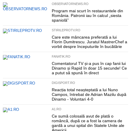
OBSERVATORNEWS.RO
Program mai scurt în restaurantele din
România. Patronii iau în calcul „siesta
spaniolă”
STIRILEPROTV.RO
Care este mâncarea preferată a lui
Florin Dumitrescu. Juratul MastrerChef a
vorbit despre începuturile în bucătărie
FANATIK.RO
Comentatorul TV și-a pus în cap fanii lui
Dinamo și Rapid în doar 15 secunde! Ce
a putut să spună în direct
DIGISPORT.RO
Reacția total neașteptată a lui Nuno
Campos, întrebat de Adrian Mazilu după
Dinamo - Voluntari 4-0
A1.RO
Ce sumă colosală avut de plată o
româncă, după ce a fost la camera de
gardă a unui spital din Statele Unite ale
Americii