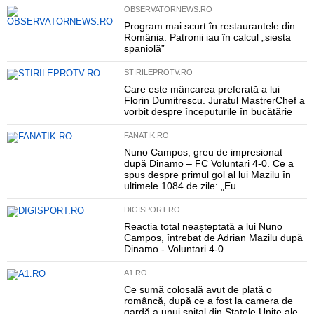
OBSERVATORNEWS.RO
Program mai scurt în restaurantele din
România. Patronii iau în calcul „siesta
spaniolă”
STIRILEPROTV.RO
Care este mâncarea preferată a lui
Florin Dumitrescu. Juratul MastrerChef a
vorbit despre începuturile în bucătărie
FANATIK.RO
Nuno Campos, greu de impresionat
după Dinamo – FC Voluntari 4-0. Ce a
spus despre primul gol al lui Mazilu în
ultimele 1084 de zile: „Eu...
DIGISPORT.RO
Reacția total neașteptată a lui Nuno
Campos, întrebat de Adrian Mazilu după
Dinamo - Voluntari 4-0
A1.RO
Ce sumă colosală avut de plată o
româncă, după ce a fost la camera de
gardă a unui spital din Statele Unite ale