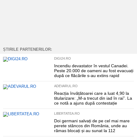
ȘTIRILE PARTENERILOR:
DIGI24.RO
Incendiu devastator în vestul Canadei.
Peste 20.000 de oameni au fost evacuați
după ce flăcările s-au extins rapid
ADEVARUL.RO
Reacția învățătoarei care a luat 4,90 la
titularizare: „M-a trecut din iad în rai”. La
ce notă a ajuns după contestație
LIBERTATEA.RO
Doi germani salvați de pe cel mai mare
perete stâncos din România, unde au
rămas blocați și au sunat la 112