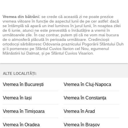
Vremea
din bătrâni:
se crede că această zi ne poate prezice
vremea viitoare în funcție de aspectul lunii de pe cer astfel: dacă
se întâmplă să apară un inel luminos în jurul lunii, în noaptea zilei
de 6 iunie, atunci ne este prevestită o înrăutățire a vremii în
următoarele zile. În caz contrar, putem ști că ne vom mai bucura
de o atmosferă plăcută în perioada următoare. Credincioșii
ortodocși sărbătoresc Odovania praznicului Pogorârii Sfântului Duh
și îi pomenesc pe Sfântul Cuvios Ilarion cel Nou, egumenul
Mănăstirii lui Dalmat, și pe Sfântul Cuvios Visarion.
ALTE LOCALITĂȚI:
Vremea în București
Vremea în Cluj-Napoca
Vremea în Iași
Vremea în Constanța
Vremea în Timișoara
Vremea în Arad
Vremea în Oradea
Vremea în Brașov