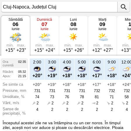
Sâmbătă
Duminică
Luni
Marți
Mie
Vremea
06
07
08
09
în
iunie
iunie
iunie
iunie
iu
Cluj-
Napoca
pe
06
iunie
min.
max.
min.
max.
min.
max.
min.
max.
min.
2026
+15°
+23°
+15°
+24°
+15°
+26°
+12°
+27°
+13°
Județul
Cluj
2:00
3:00
4:00
5:00
6:00
9:00
12:0
Ora
02:35
curentă
Răsărit:
05:32
+20°
+19°
+18°
+18°
+17°
+18°
+24
Apus:
21:15
Se simte ca
+20°
+19°
+18°
+18°
+17°
+18°
+24°
Presiune, mm
731
731
731
731
732
732
732
Umiditate, %
74
73
76
78
81
71
58
Vânt, m/s
2
2
2
2
2
2
2
Șanse de
4
2
2
2
2
2
4
precipitații, %
Începutul acestei zile ne va întâmpina cu un cer noros. În timpul
zilei, acești nori vor aduce și ploaie cu descărcări electrice. Ploaia