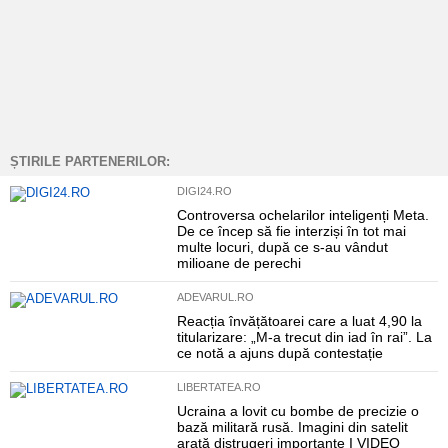
ȘTIRILE PARTENERILOR:
DIGI24.RO
Controversa ochelarilor inteligenți Meta.
De ce încep să fie interziși în tot mai
multe locuri, după ce s-au vândut
milioane de perechi
ADEVARUL.RO
Reacția învățătoarei care a luat 4,90 la
titularizare: „M-a trecut din iad în rai”. La
ce notă a ajuns după contestație
LIBERTATEA.RO
Ucraina a lovit cu bombe de precizie o
bază militară rusă. Imagini din satelit
arată distrugeri importante I VIDEO