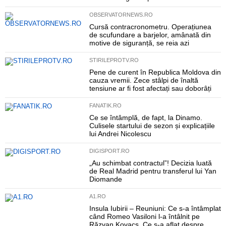
OBSERVATORNEWS.RO
Cursă contracronometru. Operațiunea
de scufundare a barjelor, amânată din
motive de siguranță, se reia azi
STIRILEPROTV.RO
Pene de curent în Republica Moldova din
cauza vremii. Zece stâlpi de înaltă
tensiune ar fi fost afectați sau doborâți
FANATIK.RO
Ce se întâmplă, de fapt, la Dinamo.
Culisele startului de sezon și explicațiile
lui Andrei Nicolescu
DIGISPORT.RO
„Au schimbat contractul”! Decizia luată
de Real Madrid pentru transferul lui Yan
Diomande
A1.RO
Insula Iubirii – Reuniuni: Ce s-a întâmplat
când Romeo Vasiloni l-a întâlnit pe
Răzvan Kovacs. Ce s-a aflat despre