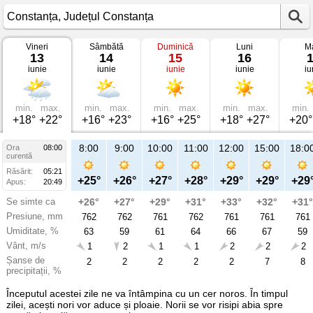
Vineri
Sâmbătă
Duminică
Luni
Ma
Vremea
13
14
15
16
în
iunie
iunie
iunie
iunie
iu
Constanța
pe
13
iunie
2025
min.
max.
min.
max.
min.
max.
min.
max.
min.
Județul
+18°
+22°
+16°
+23°
+16°
+25°
+18°
+27°
+20°
Constanța
8:00
9:00
10:00
11:00
12:00
15:00
18:0
Ora
08:00
curentă
Răsărit:
05:21
+25°
+26°
+27°
+28°
+29°
+29°
+29
Apus:
20:49
Se simte ca
+26°
+27°
+29°
+31°
+33°
+32°
+31°
Presiune, mm
762
762
761
762
761
761
761
Umiditate, %
63
59
61
64
66
67
59
Vânt, m/s
1
2
1
1
2
2
2
Șanse de
2
2
2
2
2
7
8
precipitații, %
Începutul acestei zile ne va întâmpina cu un cer noros. În timpul
zilei, acești nori vor aduce și ploaie. Norii se vor risipi abia spre