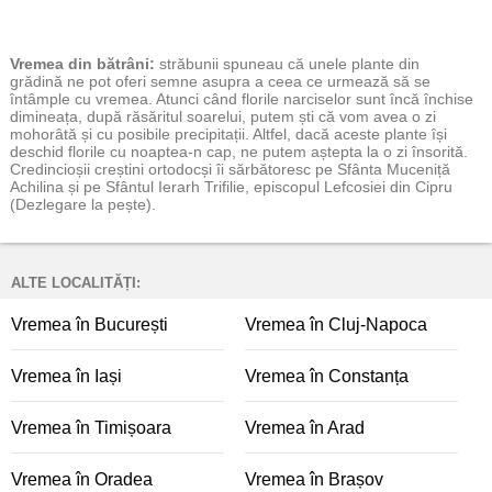
Vremea
din bătrâni:
străbunii spuneau că unele plante din
grădină ne pot oferi semne asupra a ceea ce urmează să se
întâmple cu vremea. Atunci când florile narciselor sunt încă închise
dimineața, după răsăritul soarelui, putem ști că vom avea o zi
mohorâtă și cu posibile precipitații. Altfel, dacă aceste plante își
deschid florile cu noaptea-n cap, ne putem aștepta la o zi însorită.
Credincioșii creștini ortodocși îi sărbătoresc pe Sfânta Muceniță
Achilina și pe Sfântul Ierarh Trifilie, episcopul Lefcosiei din Cipru
(Dezlegare la pește).
ALTE LOCALITĂȚI:
Vremea în București
Vremea în Cluj-Napoca
Vremea în Iași
Vremea în Constanța
Vremea în Timișoara
Vremea în Arad
Vremea în Oradea
Vremea în Brașov