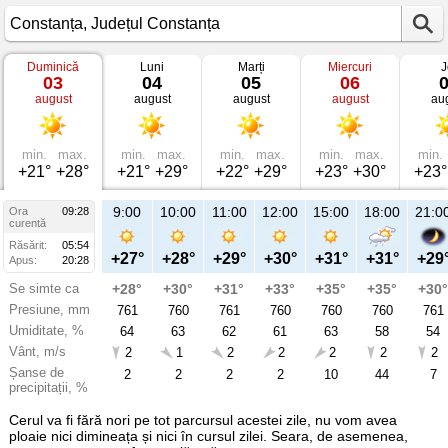
Duminică
Luni
Marți
Miercuri
J
Vremea
03
04
05
06
în
august
august
august
august
au
Constanța
pe
03
august
2025
min.
max.
min.
max.
min.
max.
min.
max.
min.
Județul
+21°
+28°
+21°
+29°
+22°
+29°
+23°
+30°
+23°
Constanța
9:00
10:00
11:00
12:00
15:00
18:00
21:0
Ora
09:28
curentă
Răsărit:
05:54
+27°
+28°
+29°
+30°
+31°
+31°
+29
Apus:
20:28
Se simte ca
+28°
+30°
+31°
+33°
+35°
+35°
+30°
Presiune, mm
761
760
761
760
760
760
761
Umiditate, %
64
63
62
61
63
58
54
Vânt, m/s
2
1
2
2
2
2
2
Șanse de
2
2
2
2
10
44
7
precipitații, %
Cerul va fi fără nori pe tot parcursul acestei zile, nu vom avea
ploaie nici dimineața și nici în cursul zilei. Seara, de asemenea,