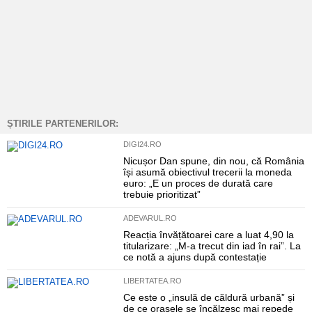
ȘTIRILE PARTENERILOR:
DIGI24.RO
Nicușor Dan spune, din nou, că România
își asumă obiectivul trecerii la moneda
euro: „E un proces de durată care
trebuie prioritizat”
ADEVARUL.RO
Reacția învățătoarei care a luat 4,90 la
titularizare: „M-a trecut din iad în rai”. La
ce notă a ajuns după contestație
LIBERTATEA.RO
Ce este o „insulă de căldură urbană” și
de ce orașele se încălzesc mai repede