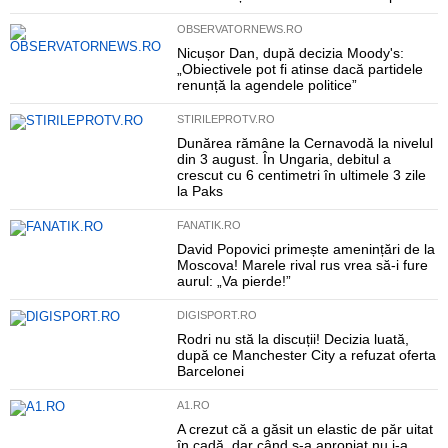
OBSERVATORNEWS.RO
Nicușor Dan, după decizia Moody's:
„Obiectivele pot fi atinse dacă partidele
renunță la agendele politice”
STIRILEPROTV.RO
Dunărea rămâne la Cernavodă la nivelul
din 3 august. În Ungaria, debitul a
crescut cu 6 centimetri în ultimele 3 zile
la Paks
FANATIK.RO
David Popovici primește amenințări de la
Moscova! Marele rival rus vrea să-i fure
aurul: „Va pierde!”
DIGISPORT.RO
Rodri nu stă la discuții! Decizia luată,
după ce Manchester City a refuzat oferta
Barcelonei
A1.RO
A crezut că a găsit un elastic de păr uitat
în cadă, dar când s-a apropiat nu i-a