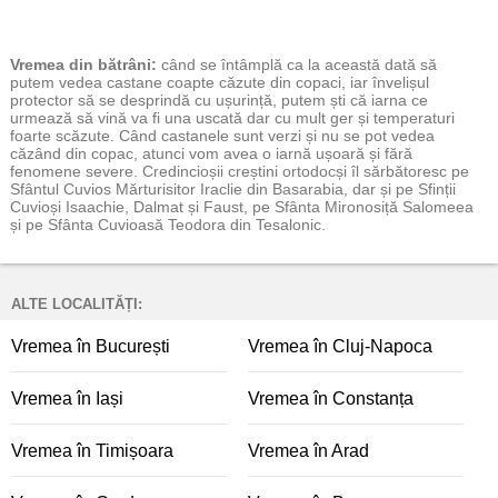
Vremea
din bătrâni:
când se întâmplă ca la această dată să
putem vedea castane coapte căzute din copaci, iar învelișul
protector să se desprindă cu ușurință, putem ști că iarna ce
urmează să vină va fi una uscată dar cu mult ger și temperaturi
foarte scăzute. Când castanele sunt verzi și nu se pot vedea
căzând din copac, atunci vom avea o iarnă ușoară și fără
fenomene severe. Credincioșii creștini ortodocși îl sărbătoresc pe
Sfântul Cuvios Mărturisitor Iraclie din Basarabia, dar și pe Sfinții
Cuvioși Isaachie, Dalmat și Faust, pe Sfânta Mironosiță Salomeea
și pe Sfânta Cuvioasă Teodora din Tesalonic.
ALTE LOCALITĂȚI:
Vremea în București
Vremea în Cluj-Napoca
Vremea în Iași
Vremea în Constanța
Vremea în Timișoara
Vremea în Arad