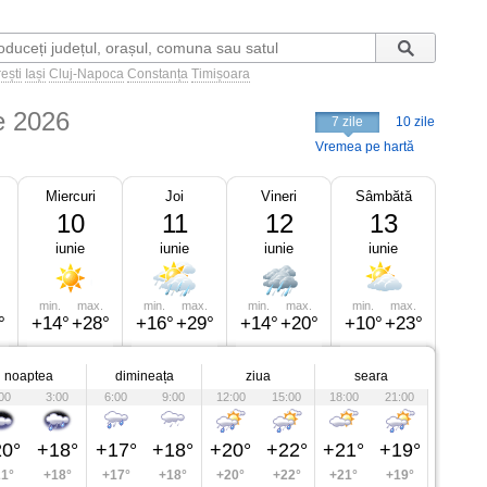
ești
Iași
Cluj-Napoca
Constanța
Timișoara
e 2026
7 zile
10 zile
Vremea pe hartă
Miercuri
Joi
Vineri
Sâmbătă
10
11
12
13
iunie
iunie
iunie
iunie
min.
max.
min.
max.
min.
max.
min.
max.
°
+14°
+28°
+16°
+29°
+14°
+20°
+10°
+23°
noaptea
dimineața
ziua
seara
00
3:00
6:00
9:00
12:00
15:00
18:00
21:00
0°
+18°
+17°
+18°
+20°
+22°
+21°
+19°
1°
+18°
+17°
+18°
+20°
+22°
+21°
+19°