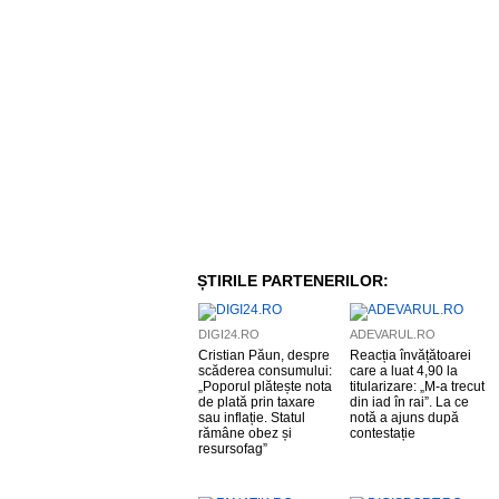
ȘTIRILE PARTENERILOR:
DIGI24.RO
ADEVARUL.RO
Cristian Păun, despre
Reacția învățătoarei
scăderea consumului:
care a luat 4,90 la
„Poporul plătește nota
titularizare: „M-a trecut
de plată prin taxare
din iad în rai”. La ce
sau inflație. Statul
notă a ajuns după
rămâne obez și
contestație
resursofag”