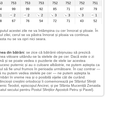
53
753
753
753
752
752
752
751
4
99
99
92
85
71
67
79
1
2
2
2
3
3
3
1
8
67
76
54
72
71
43
52
putul acestei zile ne va întâmpina cu cer înnorat și ploaie. În
ul zilei, cerul se va păstra înnorat și ploaia va continua.
sta nu se va opri nici seara.
mea
din bătrâni:
se zice că bătrânii obișnuiau să prezică
ea viitoare uitându-se la stelele de pe cer. Dacă este o zi
nă și se poate vedea o puzderie de stele iar acestea
lucesc puternic și au o culoare albăstrie, ne putem aștepta ca
ul să fie unul frumos în perioada următoare. În caz contrar —
 nu putem vedea stelele pe cer — ne putem aștepta la
mbări în vreme rea și o posibilă vijelie cât de curând.
incioșii creștini ortodocși îi comemorează pe Sfântul Sfințit
nic Teodot, episcopul Ancirei, și pe Sfânta Muceniță Zenaida
atul secului pentru Postul Sfinților Apostoli Petru și Pavel).