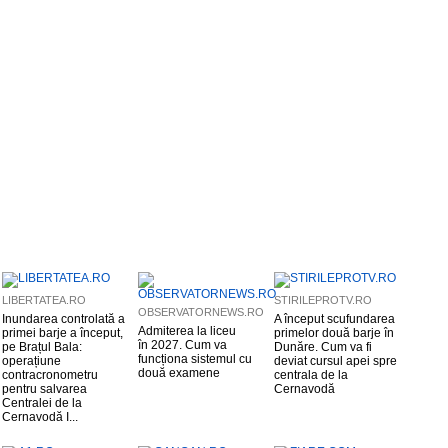
LIBERTATEA.RO
STIRILEPROTV.RO
OBSERVATORNEWS.RO
Inundarea controlată a
A început scufundarea
Admiterea la liceu
primei barje a început,
primelor două barje în
în 2027. Cum va
pe Brațul Bala:
Dunăre. Cum va fi
funcționa sistemul cu
operațiune
deviat cursul apei spre
două examene
contracronometru
centrala de la
pentru salvarea
Cernavodă
Centralei de la
Cernavodă I...