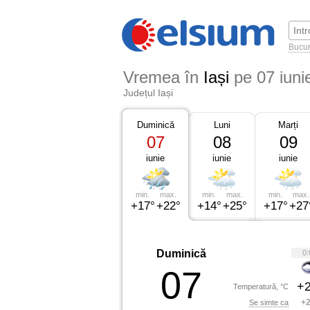
Bucur
Vremea în
Iași
pe 07 iuni
Județul Iași
Duminică
Luni
Marți
07
08
09
iunie
iunie
iunie
min.
max.
min.
max.
min.
max.
+17°
+22°
+14°
+25°
+17°
+27
Duminică
0:
07
+2
Temperatură, °C
+2
Se simte ca