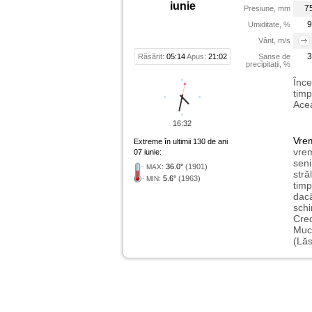
iunie
7
Presiune, mm
9
Umiditate, %
Vânt, m/s
3
Răsărit:
05:14
Apus:
21:02
Șanse de
precipitații, %
Înce
timp
Acea
16:32
Vre
Extreme în ultimii 130 de ani
vrem
07 iunie:
seni
:
36.0°
(1901)
MAX
stră
:
5.6°
(1963)
MIN
timp
dacă
schi
Cred
Muce
(Lăs