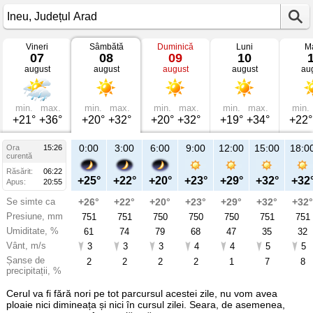
Vineri
Sâmbătă
Duminică
Luni
Ma
Vremea
07
08
09
10
în
august
august
august
august
au
Ineu
mâine
Județul
Arad
min.
max.
min.
max.
min.
max.
min.
max.
min.
+21°
+36°
+20°
+32°
+20°
+32°
+19°
+34°
+22°
21:00
0:00
3:00
6:00
9:00
12:00
15:00
18:0
Ora
15:26
Sâ
curentă
08
Răsărit:
06:22
aug
+31°
+25°
+22°
+20°
+23°
+29°
+32°
+32
Apus:
20:55
Se simte ca
+31°
+26°
+22°
+20°
+23°
+29°
+32°
+32°
Presiune, mm
751
751
751
750
750
750
751
751
Umiditate, %
42
61
74
79
68
47
35
32
Vânt, m/s
4
3
3
3
4
4
5
5
Șanse de
38
2
2
2
2
1
7
8
precipitații, %
Cerul va fi fără nori pe tot parcursul acestei zile, nu vom avea
ploaie nici dimineața și nici în cursul zilei. Seara, de asemenea,