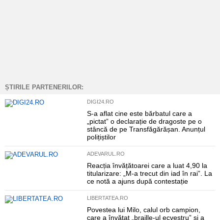
ȘTIRILE PARTENERILOR:
DIGI24.RO
S-a aflat cine este bărbatul care a
„pictat” o declarație de dragoste pe o
stâncă de pe Transfăgărășan. Anunțul
polițiștilor
ADEVARUL.RO
Reacția învățătoarei care a luat 4,90 la
titularizare: „M-a trecut din iad în rai”. La
ce notă a ajuns după contestație
LIBERTATEA.RO
Povestea lui Milo, calul orb campion,
care a învățat „braille-ul ecvestru” și a