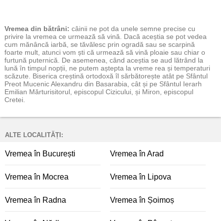
Vremea
din bătrâni:
câinii ne pot da unele semne precise cu
privire la vremea ce urmează să vină. Dacă aceștia se pot vedea
cum mănâncă iarbă, se tăvălesc prin ogradă sau se scarpină
foarte mult, atunci vom ști că urmează să vină ploaie sau chiar o
furtună puternică. De asemenea, când aceștia se aud lătrând la
lună în timpul nopții, ne putem aștepta la vreme rea și temperaturi
scăzute. Biserica creștină ortodoxă îl sărbătorește atât pe Sfântul
Preot Mucenic Alexandru din Basarabia, cât și pe Sfântul Ierarh
Emilian Mărturisitorul, episcopul Cizicului, și Miron, episcopul
Cretei.
ALTE LOCALITĂȚI:
Vremea în București
Vremea în Arad
Vremea în Mocrea
Vremea în Lipova
Vremea în Radna
Vremea în Șoimoș