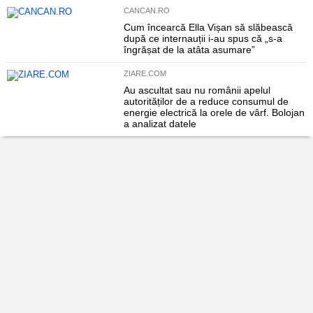
CANCAN.RO
Cum încearcă Ella Vișan să slăbească
după ce internauții i-au spus că „s-a
îngrășat de la atâta asumare”
ZIARE.COM
Au ascultat sau nu românii apelul
autorităților de a reduce consumul de
energie electrică la orele de vârf. Bolojan
a analizat datele