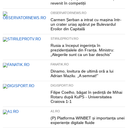
revenit în competiții
OBSERVATORNEWS.RO
Carmen Șerban a intrat cu mașina într-
un crater uriaș apărut pe Bulevardul
Eroilor din Capitală
STIRILEPROTV.RO
Rusia a început ingerința în
prezidențialele din Franța. Ministru:
„Alegerile sunt ca un bar deschis”
FANATIK.RO
Dinamo, lovitura de ultimă oră a lui
Adrian Mazilu. „A semnat!”
DIGISPORT.RO
Filipe Coelho, băgat în ședință de Mihai
Rotaru după KuPS - Universitatea
Craiova 1-1
A1.RO
(P) Platforma WINBET și importanța unei
experiențe digitale fluide