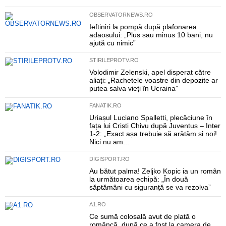
OBSERVATORNEWS.RO
Ieftiniri la pompă după plafonarea
adaosului: „Plus sau minus 10 bani, nu
ajută cu nimic”
STIRILEPROTV.RO
Volodimir Zelenski, apel disperat către
aliați: „Rachetele voastre din depozite ar
putea salva vieți în Ucraina”
FANATIK.RO
Uriașul Luciano Spalletti, plecăciune în
fața lui Cristi Chivu după Juventus – Inter
1-2: „Exact așa trebuie să arătăm și noi!
Nici nu am...
DIGISPORT.RO
Au bătut palma! Zeljko Kopic ia un român
la următoarea echipă: „În două
săptămâni cu siguranță se va rezolva”
A1.RO
Ce sumă colosală avut de plată o
româncă, după ce a fost la camera de