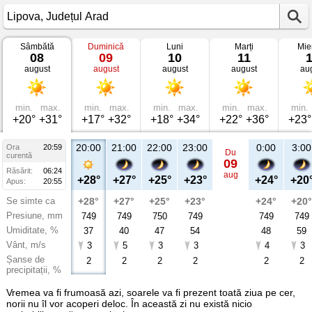
Sâmbătă
Duminică
Luni
Marți
Mie
Vremea
08
09
10
11
în
august
august
august
august
au
Lipova
Județul
Arad
min.
max.
min.
max.
min.
max.
min.
max.
min.
+20°
+31°
+17°
+32°
+18°
+34°
+22°
+36°
+23°
20:00
21:00
22:00
23:00
0:00
3:00
Ora
20:59
Du
curentă
09
Răsărit:
06:24
aug
+28°
+27°
+25°
+23°
+24°
+20
Apus:
20:55
Se simte ca
+28°
+27°
+25°
+23°
+24°
+20°
Presiune, mm
749
749
750
749
749
749
Umiditate, %
37
40
47
54
48
59
Vânt, m/s
3
5
3
3
4
3
Șanse de
2
2
2
2
2
2
precipitații, %
Vremea va fi frumoasă azi, soarele va fi prezent toată ziua pe cer,
norii nu îl vor acoperi deloc. În această zi nu există nicio