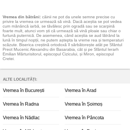
Vremea
din bătrâni:
câinii ne pot da unele semne precise cu
privire la vremea ce urmează să vină. Dacă aceștia se pot vedea
cum mănâncă iarbă, se tăvălesc prin ogradă sau se scarpină
foarte mult, atunci vom ști că urmează să vină ploaie sau chiar o
furtună puternică. De asemenea, când aceștia se aud lătrând la
lună în timpul nopții, ne putem aștepta la vreme rea și temperaturi
scăzute. Biserica creștină ortodoxă îl sărbătorește atât pe Sfântul
Preot Mucenic Alexandru din Basarabia, cât și pe Sfântul Ierarh
Emilian Mărturisitorul, episcopul Cizicului, și Miron, episcopul
Cretei.
ALTE LOCALITĂȚI:
Vremea în București
Vremea în Arad
Vremea în Radna
Vremea în Șoimoș
Vremea în Nădlac
Vremea în Pâncota