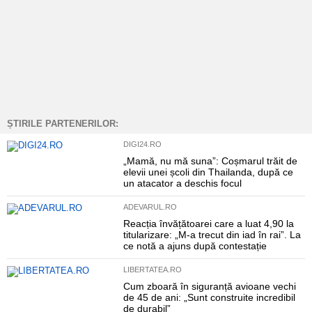
ȘTIRILE PARTENERILOR:
DIGI24.RO
„Mamă, nu mă suna”: Coșmarul trăit de
elevii unei școli din Thailanda, după ce
un atacator a deschis focul
ADEVARUL.RO
Reacția învățătoarei care a luat 4,90 la
titularizare: „M-a trecut din iad în rai”. La
ce notă a ajuns după contestație
LIBERTATEA.RO
Cum zboară în siguranță avioane vechi
de 45 de ani: „Sunt construite incredibil
de durabil”