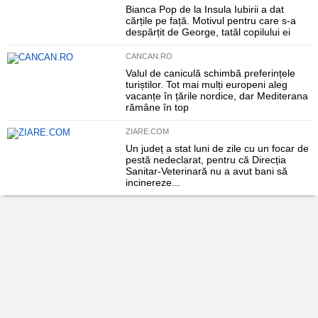
Bianca Pop de la Insula Iubirii a dat
cărțile pe față. Motivul pentru care s-a
despărțit de George, tatăl copilului ei
CANCAN.RO
Valul de caniculă schimbă preferințele
turiștilor. Tot mai mulți europeni aleg
vacanțe în țările nordice, dar Mediterana
rămâne în top
ZIARE.COM
Un județ a stat luni de zile cu un focar de
pestă nedeclarat, pentru că Direcția
Sanitar-Veterinară nu a avut bani să
incinereze...