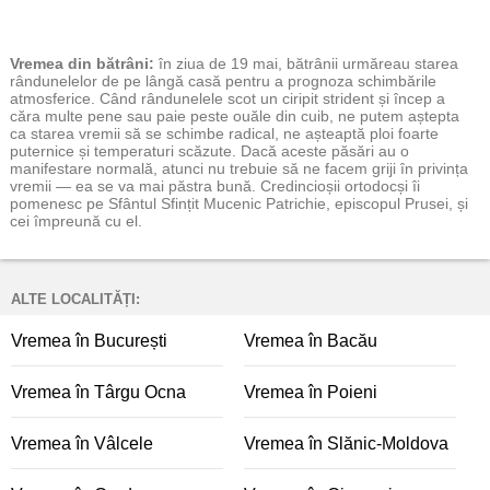
Vremea
din bătrâni:
în ziua de 19 mai, bătrânii urmăreau starea
rândunelelor de pe lângă casă pentru a prognoza schimbările
atmosferice. Când rândunelele scot un ciripit strident și încep a
căra multe pene sau paie peste ouăle din cuib, ne putem aștepta
ca starea vremii să se schimbe radical, ne așteaptă ploi foarte
puternice și temperaturi scăzute. Dacă aceste păsări au o
manifestare normală, atunci nu trebuie să ne facem griji în privința
vremii — ea se va mai păstra bună. Credincioșii ortodocși îi
pomenesc pe Sfântul Sfințit Mucenic Patrichie, episcopul Prusei, și
cei împreună cu el.
ALTE LOCALITĂȚI:
Vremea în București
Vremea în Bacău
Vremea în Târgu Ocna
Vremea în Poieni
Vremea în Vâlcele
Vremea în Slănic-Moldova