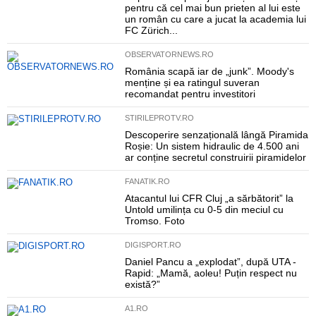
pentru că cel mai bun prieten al lui este
un român cu care a jucat la academia lui
FC Zürich...
OBSERVATORNEWS.RO
România scapă iar de „junk”. Moody's
menține și ea ratingul suveran
recomandat pentru investitori
STIRILEPROTV.RO
Descoperire senzațională lângă Piramida
Roșie: Un sistem hidraulic de 4.500 ani
ar conține secretul construirii piramidelor
FANATIK.RO
Atacantul lui CFR Cluj „a sărbătorit” la
Untold umilința cu 0-5 din meciul cu
Tromso. Foto
DIGISPORT.RO
Daniel Pancu a „explodat”, după UTA -
Rapid: „Mamă, aoleu! Puțin respect nu
există?”
A1.RO