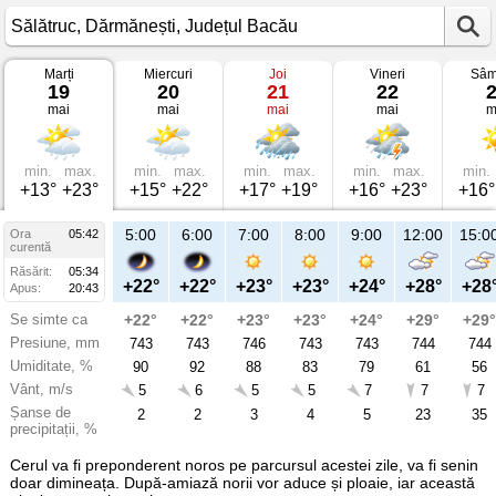
Marți
Miercuri
Joi
Vineri
Sâm
Vremea
19
20
21
22
în
mai
mai
mai
mai
m
Sălătruc
pe
19
mai
2026
min.
max.
min.
max.
min.
max.
min.
max.
min.
Dărmănești,
+13°
+23°
+15°
+22°
+17°
+19°
+16°
+23°
+16°
Județul
Bacău
5:00
6:00
7:00
8:00
9:00
12:00
15:0
Ora
05:42
curentă
Răsărit:
05:34
+22°
+22°
+23°
+23°
+24°
+28°
+28
Apus:
20:43
Se simte ca
+22°
+22°
+23°
+23°
+24°
+29°
+29°
Presiune, mm
743
743
746
743
743
744
744
Umiditate, %
90
92
88
83
79
61
56
Vânt, m/s
5
6
5
5
7
7
7
Șanse de
2
2
3
4
5
23
35
precipitații, %
Cerul va fi preponderent noros pe parcursul acestei zile, va fi senin
doar dimineața. După-amiază norii vor aduce și ploaie, iar această