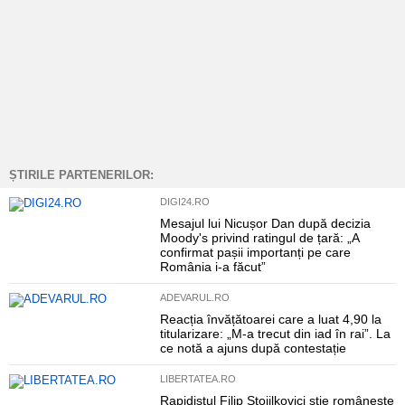
ȘTIRILE PARTENERILOR:
DIGI24.RO
Mesajul lui Nicușor Dan după decizia
Moody's privind ratingul de țară: „A
confirmat pașii importanți pe care
România i-a făcut”
ADEVARUL.RO
Reacția învățătoarei care a luat 4,90 la
titularizare: „M-a trecut din iad în rai”. La
ce notă a ajuns după contestație
LIBERTATEA.RO
Rapidistul Filip Stojilkovici știe românește