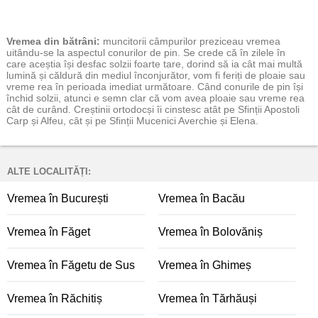
Vremea
din bătrâni:
muncitorii câmpurilor preziceau vremea
uitându-se la aspectul conurilor de pin. Se crede că în zilele în
care aceștia își desfac solzii foarte tare, dorind să ia cât mai multă
lumină și căldură din mediul înconjurător, vom fi feriți de ploaie sau
vreme rea în perioada imediat următoare. Când conurile de pin își
închid solzii, atunci e semn clar că vom avea ploaie sau vreme rea
cât de curând. Creștinii ortodocși îi cinstesc atât pe Sfinții Apostoli
Carp și Alfeu, cât și pe Sfinții Mucenici Averchie și Elena.
ALTE LOCALITĂȚI:
Vremea în București
Vremea în Bacău
Vremea în Făget
Vremea în Bolovăniș
Vremea în Făgetu de Sus
Vremea în Ghimeș
Vremea în Răchitiș
Vremea în Tărhăuși