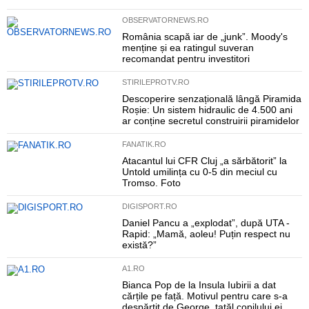
OBSERVATORNEWS.RO
România scapă iar de „junk”. Moody's
menține și ea ratingul suveran
recomandat pentru investitori
STIRILEPROTV.RO
Descoperire senzațională lângă Piramida
Roșie: Un sistem hidraulic de 4.500 ani
ar conține secretul construirii piramidelor
FANATIK.RO
Atacantul lui CFR Cluj „a sărbătorit” la
Untold umilința cu 0-5 din meciul cu
Tromso. Foto
DIGISPORT.RO
Daniel Pancu a „explodat”, după UTA -
Rapid: „Mamă, aoleu! Puțin respect nu
există?”
A1.RO
Bianca Pop de la Insula Iubirii a dat
cărțile pe față. Motivul pentru care s-a
despărțit de George, tatăl copilului ei