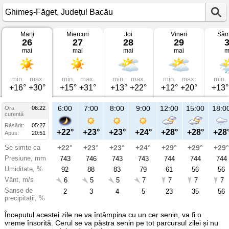
Marți
Miercuri
Joi
Vineri
Sâm
Vremea
26
27
28
29
în
mai
mai
mai
mai
m
Ghimeș-
Făget
pe
26
mai
min.
max.
min.
max.
min.
max.
min.
max.
min.
2026
+16°
+30°
+15°
+31°
+13°
+22°
+12°
+20°
+13°
Județul
Bacău
6:00
7:00
8:00
9:00
12:00
15:00
18:0
Ora
06:22
curentă
Răsărit:
05:27
+22°
+23°
+23°
+24°
+28°
+28°
+28
Apus:
20:51
Se simte ca
+22°
+23°
+23°
+24°
+29°
+29°
+29°
Presiune, mm
743
746
743
743
744
744
744
Umiditate, %
92
88
83
79
61
56
56
Vânt, m/s
6
5
5
7
7
7
7
Șanse de
2
3
4
5
23
35
56
precipitații, %
Începutul acestei zile ne va întâmpina cu un cer senin, va fi o
vreme însorită. Cerul se va păstra senin pe tot parcursul zilei și nu