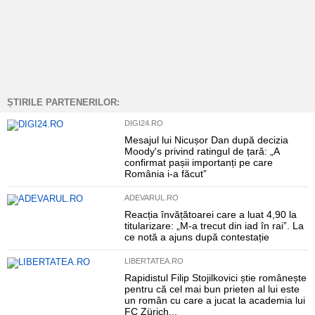
ȘTIRILE PARTENERILOR:
DIGI24.RO
Mesajul lui Nicușor Dan după decizia
Moody's privind ratingul de țară: „A
confirmat pașii importanți pe care
România i-a făcut”
ADEVARUL.RO
Reacția învățătoarei care a luat 4,90 la
titularizare: „M-a trecut din iad în rai”. La
ce notă a ajuns după contestație
LIBERTATEA.RO
Rapidistul Filip Stojilkovici știe românește
pentru că cel mai bun prieten al lui este
un român cu care a jucat la academia lui
FC Zürich...