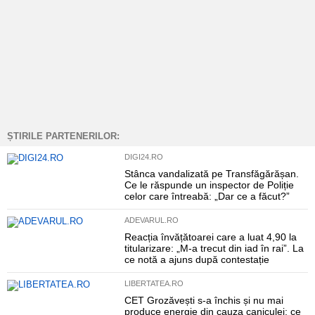
ȘTIRILE PARTENERILOR:
DIGI24.RO
Stânca vandalizată pe Transfăgărășan.
Ce le răspunde un inspector de Poliție
celor care întreabă: „Dar ce a făcut?”
ADEVARUL.RO
Reacția învățătoarei care a luat 4,90 la
titularizare: „M-a trecut din iad în rai”. La
ce notă a ajuns după contestație
LIBERTATEA.RO
CET Grozăvești s-a închis și nu mai
produce energie din cauza caniculei: ce