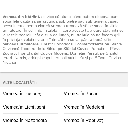
Vremea
din bătrâni:
se zice că atunci când putem observa cum
șopârlele caută să se ascundă sub pietre sau sub temelia casei,
acest lucru e semn clar că vremea urmează să se strice în zilele
următoare. În schimb, în zilele în care aceste târâtoare stau întinse
la razele soarelui cât e ziua de lungă, nu trebuie să ne facem griji
în privința evoluției vremii întrucât ea se va păstra bună și în
perioada următoare. Creștinii ortodocși îi comemorează pe Sfânta
Cuvioasă Teodora de la Sihla, pe Sfântul Cuvios Pafnutie – Pârvu
Zugravul, pe Sfântul Cuvios Mucenic Dometie Persul, pe Sfântul
Ierarh Narcis, arhiepiscopul Ierusalimului, cât și pe Sfântul Cuvios
Nicanor.
ALTE LOCALITĂȚI:
Vremea în București
Vremea în Bacău
Vremea în Lichitișeni
Vremea în Medeleni
Vremea în Nazărioaia
Vremea în Reprivăț