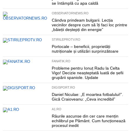
se întâmplă cu apa caldă
OBSERVATORNEWS.RO
Cândva prindeam bulgarii. Lecția
vecinilor despre cum să îți faci loc printre
„băieții deștepți din energie”
STIRILEPROTV.RO
Portocale – beneficii, proprietăți
nutriționale și utilizări surprinzătoare
FANATIK.RO
Probleme pentru Ionuț Radu la Celta
Vigo! Decizie neașteptată luată de șefii
grupării spaniole. Update
DIGISPORT.RO
Daniel Niculae: „E moartea fotbalului!”.
Gică Craioveanu: „Ceva incredibil”
A1.RO
Râurile ascunse din cer care mențin
echilibrul pe Pământ. Cum funcționează
procesul inedit