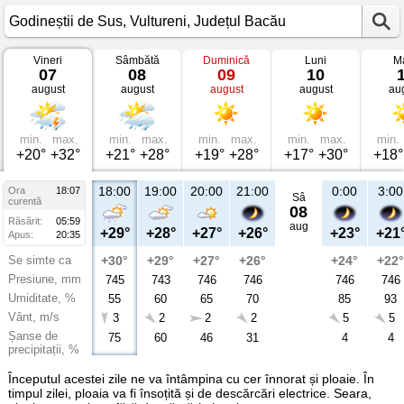
Vineri
Sâmbătă
Duminică
Luni
Ma
Vremea
07
08
09
10
în
august
august
august
august
au
Godineștii
de
Sus
Vultureni,
Județul
min.
max.
min.
max.
min.
max.
min.
max.
min.
Bacău
+20°
+32°
+21°
+28°
+19°
+28°
+17°
+30°
+18°
18:00
19:00
20:00
21:00
0:00
3:00
Ora
18:07
Sâ
curentă
08
Răsărit:
05:59
aug
+29°
+28°
+27°
+26°
+23°
+21
Apus:
20:35
Se simte ca
+30°
+29°
+27°
+26°
+24°
+22°
Presiune, mm
745
743
746
746
746
746
Umiditate, %
55
60
65
70
85
93
Vânt, m/s
3
2
2
2
5
5
Șanse de
75
60
46
31
4
4
precipitații, %
Începutul acestei zile ne va întâmpina cu cer înnorat și ploaie. În
timpul zilei, ploaia va fi însoțită și de descărcări electrice. Seara,