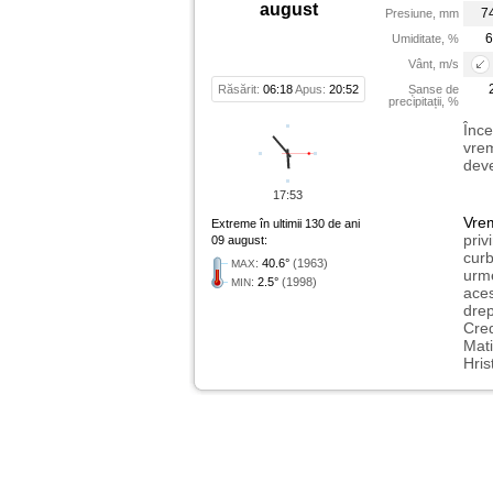
august
7
Presiune, mm
6
Umiditate, %
Vânt, m/s
Răsărit:
06:18
Apus:
20:52
Șanse de
precipitații, %
Înce
vrem
deve
17:53
Vre
Extreme în ultimii 130 de ani
priv
09 august:
curb
:
40.6°
(1963)
MAX
urme
:
2.5°
(1998)
MIN
aces
drep
Cred
Mati
Hris