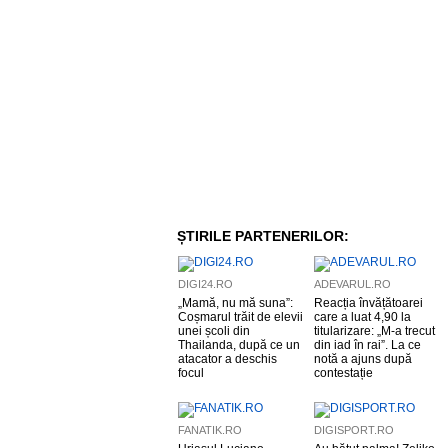
ȘTIRILE PARTENERILOR:
DIGI24.RO
ADEVARUL.RO
„Mamă, nu mă suna”:
Reacția învățătoarei
Coșmarul trăit de elevii
care a luat 4,90 la
unei școli din
titularizare: „M-a trecut
Thailanda, după ce un
din iad în rai”. La ce
atacator a deschis
notă a ajuns după
focul
contestație
FANATIK.RO
DIGISPORT.RO