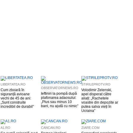
LIBERTATEA.RO
STIRILEPROTV.RO
OBSERVATORNEWS.RO
Cum zboară în
Volodimir Zelenski,
Ieftiniri la pompă după
siguranță avioane
apel disperat către
plafonarea adaosului:
vechi de 45 de ani:
aliați: „Rachetele
„Plus sau minus 10
„Sunt construite
voastre din depozite ar
bani, nu ajută cu nimic”
incredibil de durabil”
putea salva vieți în
Ucraina”
A1.RO
CANCAN.RO
ZIARE.COM