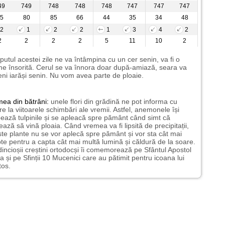
49
749
748
748
748
747
747
747
5
80
85
66
44
35
34
48
2
1
2
2
1
3
4
2
2
2
2
2
5
11
10
2
putul acestei zile ne va întâmpina cu un cer senin, va fi o
e însorită. Cerul se va înnora doar după-amiază, seara va
ni iarăși senin. Nu vom avea parte de ploaie.
mea
din bătrâni:
unele flori din grădină ne pot informa cu
ire la viitoarele schimbări ale vremii. Astfel, anemonele își
ează tulpinile și se apleacă spre pământ când simt că
ază să vină ploaia. Când vremea va fi lipsită de precipitații,
te plante nu se vor aplecă spre pământ și vor sta cât mai
te pentru a capta cât mai multă lumină și căldură de la soare.
incioșii creștini ortodocși îi comemorează pe Sfântul Apostol
a și pe Sfinții 10 Mucenici care au pătimit pentru icoana lui
tos.