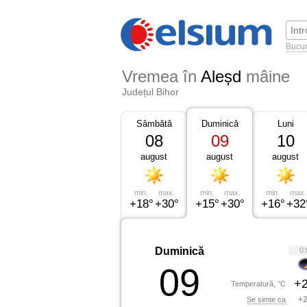
Bucur
Vremea în
Aleșd
mâine
Județul Bihor
Sâmbătă
Duminică
Luni
08
09
10
august
august
august
min.
max.
min.
max.
min.
max.
+18°
+30°
+15°
+30°
+16°
+32
Duminică
0:
09
+2
Temperatură, °C
+2
Se simte ca