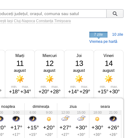
ești
Iași
Cluj-Napoca
Constanța
Timișoara
7 zile
10 zile
Vremea pe hartă
Marți
Miercuri
Joi
Vineri
11
12
13
14
august
august
august
august
min.
max.
min.
max.
min.
max.
min.
max.
°
+18°
+34°
+20°
+28°
+14°
+29°
+15°
+30°
noaptea
dimineața
ziua
seara
00
3:00
6:00
9:00
12:00
15:00
18:00
21:00
0°
+17°
+15°
+20°
+27°
+30°
+30°
+26°
0°
+17°
+15°
+20°
+27°
+30°
+30°
+26°