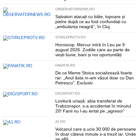
OBSERVATORNEWS.RO
Salvatori atacați cu bâte, topoare și
pietre după ce au fost confundați cu
„ambulanța neagră”, în Cluj
STIRILEPROTV.RO
Horoscop. Mercur intră în Leu pe 9
august 2026. Zodiile care au parte de
vești bune, bani și noi oportunități
FANATIK.RO
De ce Meme Stoica socializează foarte
rar: „Anul ăsta m-am văzut doar cu Dan
Petrescu”. Exclusiv
DIGISPORT.RO
Lovitură uriașă: abia transferat de
Trabzonspor, s-a accidentat în minutul
20! Fanii nu l-au iertat pe „agresor”
A1.RO
Vulcanul care a ucis 30.000 de persoane
în doar câteva minute s-a trezit iar. Unde
se află