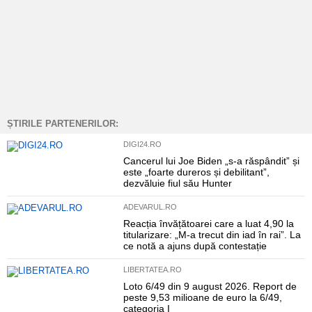
ȘTIRILE PARTENERILOR:
DIGI24.RO
Cancerul lui Joe Biden „s-a răspândit” și
este „foarte dureros și debilitant”,
dezvăluie fiul său Hunter
ADEVARUL.RO
Reacția învățătoarei care a luat 4,90 la
titularizare: „M-a trecut din iad în rai”. La
ce notă a ajuns după contestație
LIBERTATEA.RO
Loto 6/49 din 9 august 2026. Report de
peste 9,53 milioane de euro la 6/49,
categoria I