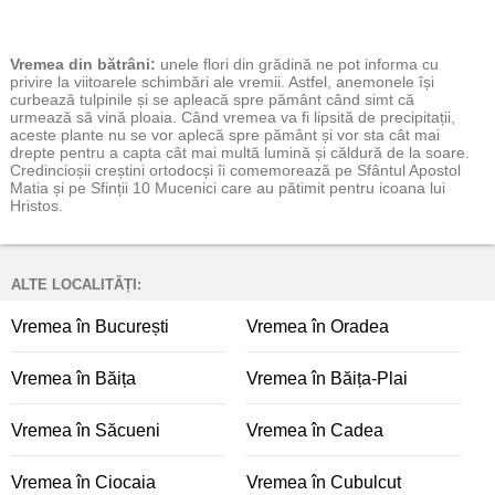
Vremea
din bătrâni:
unele flori din grădină ne pot informa cu
privire la viitoarele schimbări ale vremii. Astfel, anemonele își
curbează tulpinile și se apleacă spre pământ când simt că
urmează să vină ploaia. Când vremea va fi lipsită de precipitații,
aceste plante nu se vor aplecă spre pământ și vor sta cât mai
drepte pentru a capta cât mai multă lumină și căldură de la soare.
Credincioșii creștini ortodocși îi comemorează pe Sfântul Apostol
Matia și pe Sfinții 10 Mucenici care au pătimit pentru icoana lui
Hristos.
ALTE LOCALITĂȚI:
Vremea în București
Vremea în Oradea
Vremea în Băița
Vremea în Băița-Plai
Vremea în Săcueni
Vremea în Cadea
Vremea în Ciocaia
Vremea în Cubulcut