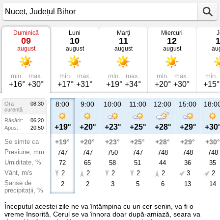
Duminică
Luni
Marți
Miercuri
J
Vremea
09
10
11
12
în
august
august
august
august
au
Nucet
Județul
Bihor
min.
max.
min.
max.
min.
max.
min.
max.
min.
+16°
+30°
+17°
+31°
+19°
+34°
+20°
+30°
+15°
8:00
9:00
10:00
11:00
12:00
15:00
18:0
Ora
08:30
curentă
Răsărit:
06:20
+19°
+20°
+23°
+25°
+28°
+29°
+30
Apus:
20:50
Se simte ca
+19°
+20°
+23°
+25°
+28°
+29°
+30°
Presiune, mm
747
747
750
747
748
748
748
Umiditate, %
72
65
58
51
44
36
35
Vânt, m/s
2
2
2
2
2
3
2
Șanse de
2
2
3
5
6
13
14
precipitații, %
Începutul acestei zile ne va întâmpina cu un cer senin, va fi o
vreme însorită. Cerul se va înnora doar după-amiază, seara va