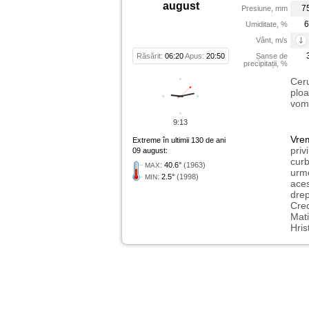
august
7
Presiune, mm
6
Umiditate, %
Vânt, m/s
Răsărit:
06:20
Apus:
20:50
Șanse de
precipitații, %
Ceru
ploa
vom 
9:13
Vre
Extreme în ultimii 130 de ani
priv
09 august:
curb
:
40.6°
(1963)
MAX
urme
:
2.5°
(1998)
MIN
aces
drep
Cred
Mati
Hris