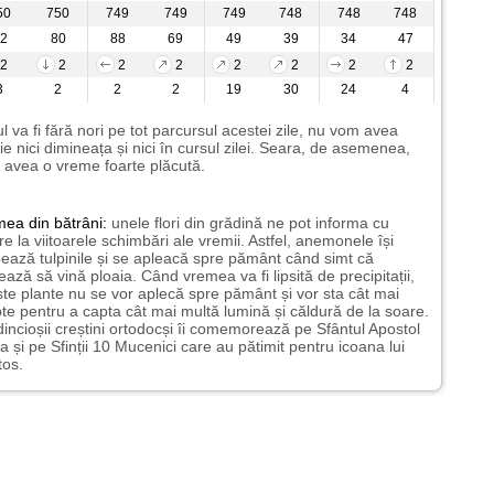
50
750
749
749
749
748
748
748
2
80
88
69
49
39
34
47
2
2
2
2
2
2
2
2
3
2
2
2
19
30
24
4
l va fi fără nori pe tot parcursul acestei zile, nu vom avea
ie nici dimineața și nici în cursul zilei. Seara, de asemenea,
avea o vreme foarte plăcută.
mea
din bătrâni:
unele flori din grădină ne pot informa cu
ire la viitoarele schimbări ale vremii. Astfel, anemonele își
ează tulpinile și se apleacă spre pământ când simt că
ază să vină ploaia. Când vremea va fi lipsită de precipitații,
te plante nu se vor aplecă spre pământ și vor sta cât mai
te pentru a capta cât mai multă lumină și căldură de la soare.
incioșii creștini ortodocși îi comemorează pe Sfântul Apostol
a și pe Sfinții 10 Mucenici care au pătimit pentru icoana lui
tos.