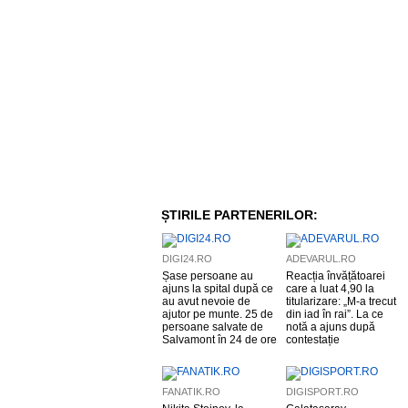
ȘTIRILE PARTENERILOR:
DIGI24.RO
ADEVARUL.RO
Șase persoane au
Reacția învățătoarei
ajuns la spital după ce
care a luat 4,90 la
au avut nevoie de
titularizare: „M-a trecut
ajutor pe munte. 25 de
din iad în rai”. La ce
persoane salvate de
notă a ajuns după
Salvamont în 24 de ore
contestație
FANATIK.RO
DIGISPORT.RO