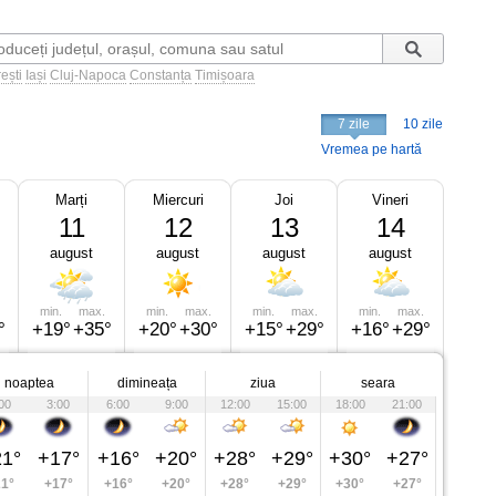
ești
Iași
Cluj-Napoca
Constanța
Timișoara
7 zile
10 zile
Vremea pe hartă
Marți
Miercuri
Joi
Vineri
11
12
13
14
august
august
august
august
min.
max.
min.
max.
min.
max.
min.
max.
°
+19°
+35°
+20°
+30°
+15°
+29°
+16°
+29°
noaptea
dimineața
ziua
seara
00
3:00
6:00
9:00
12:00
15:00
18:00
21:00
1°
+17°
+16°
+20°
+28°
+29°
+30°
+27°
1°
+17°
+16°
+20°
+28°
+29°
+30°
+27°