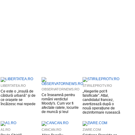
LIBERTATEA.RO
STIRILEPROTV.RO
OBSERVATORNEWS.RO
Ce este o „insulă de
„Alegerile pot fi
Ce înseamnă pentru
căldură urbană” și de
falsificate”. Attal,
români verdictul
ce orașele se
candidatul francez,
Moody's. Cum vor fi
încălzesc mai repede
avertizează după o
afectate ratele, locurile
nouă operațiune de
de muncă și leul
dezinformare rusească
A1.RO
CANCAN.RO
ZIARE.COM