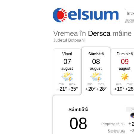
Bucur
Vremea în
Dersca
mâine
Județul Botoșani
Vineri
Sâmbătă
Duminică
07
08
09
august
august
august
min.
max.
min.
max.
min.
max.
+21°
+35°
+20°
+28°
+19°
+28
Sâmbătă
0:
08
+2
Temperatură, °C
+2
Se simte ca