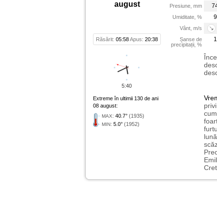
august
7
Presiune, mm
9
Umiditate, %
Vânt, m/s
1
Răsărit:
05:58
Apus:
20:38
Șanse de
precipitații, %
Înce
desc
desc
5:40
Vre
Extreme în ultimii 130 de ani
priv
08 august:
cum 
:
40.7°
(1935)
MAX
foar
:
5.0°
(1952)
MIN
furt
lună
scăz
Preo
Emil
Cret