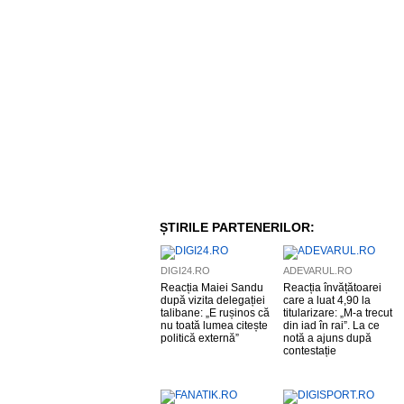
ȘTIRILE PARTENERILOR:
DIGI24.RO
ADEVARUL.RO
Reacția Maiei Sandu
Reacția învățătoarei
după vizita delegației
care a luat 4,90 la
talibane: „E rușinos că
titularizare: „M-a trecut
nu toată lumea citește
din iad în rai”. La ce
politică externă”
notă a ajuns după
contestație