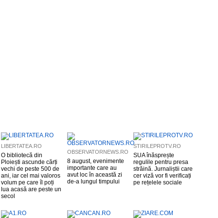
LIBERTATEA.RO
STIRILEPROTV.RO
OBSERVATORNEWS.RO
O bibliotecă din
SUA înăsprește
8 august, evenimente
Ploiești ascunde cărți
regulile pentru presa
importante care au
vechi de peste 500 de
străină. Jurnaliștii care
avut loc în această zi
ani, iar cel mai valoros
cer viză vor fi verificați
de-a lungul timpului
volum pe care îl poți
pe rețelele sociale
lua acasă are peste un
secol