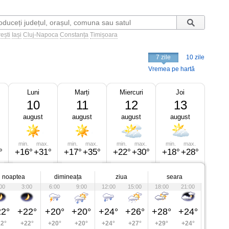
ești
Iași
Cluj-Napoca
Constanța
Timișoara
7 zile
10 zile
Vremea pe hartă
Luni
Marți
Miercuri
Joi
10
11
12
13
august
august
august
august
min.
max.
min.
max.
min.
max.
min.
max.
°
+16°
+31°
+17°
+35°
+22°
+30°
+18°
+28°
noaptea
dimineața
ziua
seara
00
3:00
6:00
9:00
12:00
15:00
18:00
21:00
2°
+22°
+20°
+20°
+24°
+26°
+28°
+24°
2°
+22°
+20°
+20°
+24°
+27°
+29°
+24°