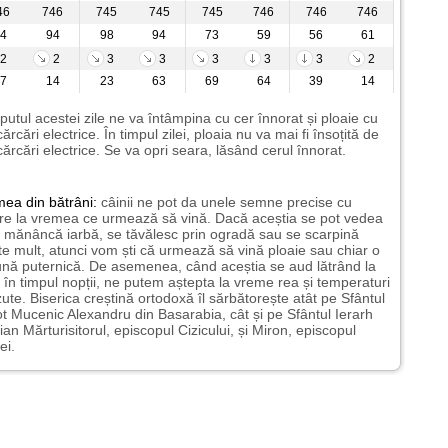
46
746
745
745
745
746
746
746
4
94
98
94
73
59
56
61
2
2
3
3
3
3
3
2
7
14
23
63
69
64
39
14
putul acestei zile ne va întâmpina cu cer înnorat și ploaie cu
ărcări electrice. În timpul zilei, ploaia nu va mai fi însoțită de
ărcări electrice. Se va opri seara, lăsând cerul înnorat.
mea
din bătrâni:
câinii ne pot da unele semne precise cu
ire la vremea ce urmează să vină. Dacă aceștia se pot vedea
mănâncă iarbă, se tăvălesc prin ogradă sau se scarpină
te mult, atunci vom ști că urmează să vină ploaie sau chiar o
ună puternică. De asemenea, când aceștia se aud lătrând la
 în timpul nopții, ne putem aștepta la vreme rea și temperaturi
ute. Biserica creștină ortodoxă îl sărbătorește atât pe Sfântul
t Mucenic Alexandru din Basarabia, cât și pe Sfântul Ierarh
ian Mărturisitorul, episcopul Cizicului, și Miron, episcopul
ei.