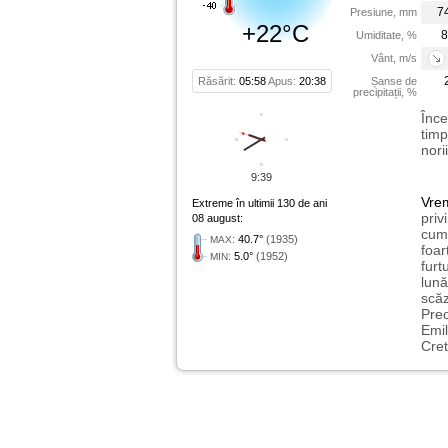
7
Presiune, mm
+22°C
8
Umiditate, %
Vânt, m/s
Răsărit:
05:58
Apus:
20:38
Șanse de
precipitații, %
Înce
timp
nori
9:39
Vre
Extreme în ultimii 130 de ani
priv
08 august:
cum 
:
40.7°
(1935)
MAX
foar
:
5.0°
(1952)
MIN
furt
lună
scăz
Preo
Emil
Cret