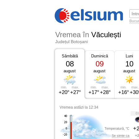
Bucur
Vremea în
Văculești
Județul Botoșani
Sâmbătă
Duminică
Luni
08
09
10
august
august
august
min.
max.
min.
max.
min.
max.
+20°
+27°
+17°
+28°
+16°
+30
Vremea astăzi la 12:34
0:
+2
Temperatură, °C
+2
Se simte ca