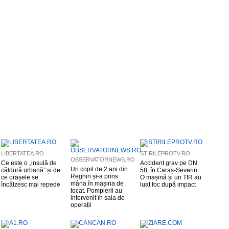
LIBERTATEA.RO
STIRILEPROTV.RO
OBSERVATORNEWS.RO
Ce este o „insulă de
Accident grav pe DN
Un copil de 2 ani din
căldură urbană” și de
58, în Caraș-Severin.
Reghin și-a prins
ce orașele se
O mașină și un TIR au
mâna în mașina de
încălzesc mai repede
luat foc după impact
tocat. Pompierii au
intervenit în sala de
operații