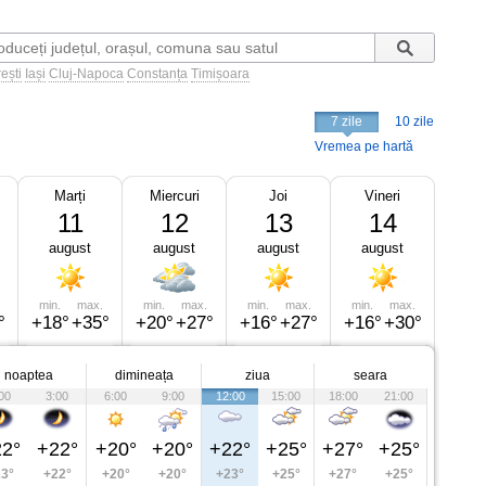
ești
Iași
Cluj-Napoca
Constanța
Timișoara
7 zile
10 zile
Vremea pe hartă
Marți
Miercuri
Joi
Vineri
11
12
13
14
august
august
august
august
min.
max.
min.
max.
min.
max.
min.
max.
°
+18°
+35°
+20°
+27°
+16°
+27°
+16°
+30°
noaptea
dimineața
ziua
seara
00
3:00
6:00
9:00
12:00
15:00
18:00
21:00
2°
+22°
+20°
+20°
+22°
+25°
+27°
+25°
3°
+22°
+20°
+20°
+23°
+25°
+27°
+25°