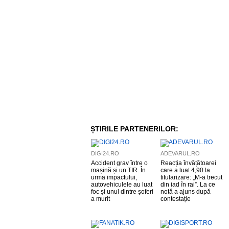
ȘTIRILE PARTENERILOR:
DIGI24.RO
ADEVARUL.RO
Accident grav între o
Reacția învățătoarei
mașină și un TIR. În
care a luat 4,90 la
urma impactului,
titularizare: „M-a trecut
autovehiculele au luat
din iad în rai”. La ce
foc și unul dintre șoferi
notă a ajuns după
a murit
contestație