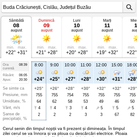
Sâmbătă
Duminică
Luni
Marți
Mie
Vremea
08
09
10
11
în
august
august
august
august
au
Buda
Crăciunești
Cislău,
Județul
Buzău
min.
max.
min.
max.
min.
max.
min.
max.
min.
+22°
+31°
+21°
+28°
+20°
+28°
+19°
+32°
+22°
8:00
9:00
10:00
11:00
12:00
15:00
18:0
Ora
08:39
curentă
Răsărit:
06:05
+24°
+25°
+27°
+28°
+30°
+31°
+28
Apus:
20:30
Se simte ca
+25°
+26°
+28°
+30°
+32°
+32°
+29°
Presiune, mm
755
755
754
755
755
755
755
Umiditate, %
64
62
58
53
49
46
50
Vânt, m/s
4
4
3
4
5
5
5
Șanse de
2
2
2
3
3
67
82
precipitații, %
Cerul senin din timpul nopții va fi prezent și dimineața. În timpul
zilei cerul se va înnora și va ploua cu descărcări electrice. Ploaia