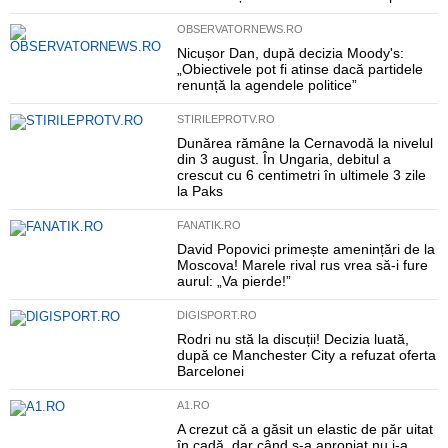
OBSERVATORNEWS.RO
Nicușor Dan, după decizia Moody's:
„Obiectivele pot fi atinse dacă partidele
renunță la agendele politice”
STIRILEPROTV.RO
Dunărea rămâne la Cernavodă la nivelul
din 3 august. În Ungaria, debitul a
crescut cu 6 centimetri în ultimele 3 zile
la Paks
FANATIK.RO
David Popovici primește amenințări de la
Moscova! Marele rival rus vrea să-i fure
aurul: „Va pierde!”
DIGISPORT.RO
Rodri nu stă la discuții! Decizia luată,
după ce Manchester City a refuzat oferta
Barcelonei
A1.RO
A crezut că a găsit un elastic de păr uitat
în cadă, dar când s-a apropiat nu i-a