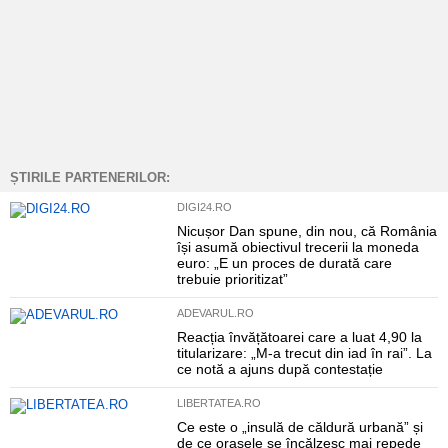
ȘTIRILE PARTENERILOR:
DIGI24.RO
Nicușor Dan spune, din nou, că România
își asumă obiectivul trecerii la moneda
euro: „E un proces de durată care
trebuie prioritizat”
ADEVARUL.RO
Reacția învățătoarei care a luat 4,90 la
titularizare: „M-a trecut din iad în rai”. La
ce notă a ajuns după contestație
LIBERTATEA.RO
Ce este o „insulă de căldură urbană” și
de ce orașele se încălzesc mai repede