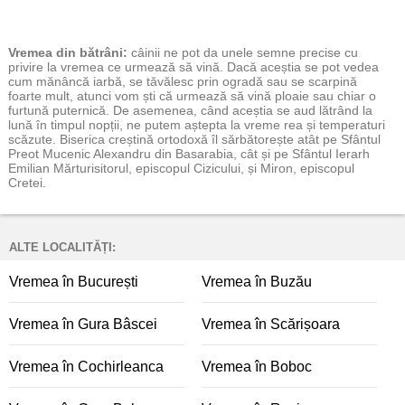
Vremea
din bătrâni:
câinii ne pot da unele semne precise cu
privire la vremea ce urmează să vină. Dacă aceștia se pot vedea
cum mănâncă iarbă, se tăvălesc prin ogradă sau se scarpină
foarte mult, atunci vom ști că urmează să vină ploaie sau chiar o
furtună puternică. De asemenea, când aceștia se aud lătrând la
lună în timpul nopții, ne putem aștepta la vreme rea și temperaturi
scăzute. Biserica creștină ortodoxă îl sărbătorește atât pe Sfântul
Preot Mucenic Alexandru din Basarabia, cât și pe Sfântul Ierarh
Emilian Mărturisitorul, episcopul Cizicului, și Miron, episcopul
Cretei.
ALTE LOCALITĂȚI:
Vremea în București
Vremea în Buzău
Vremea în Gura Bâscei
Vremea în Scărișoara
Vremea în Cochirleanca
Vremea în Boboc