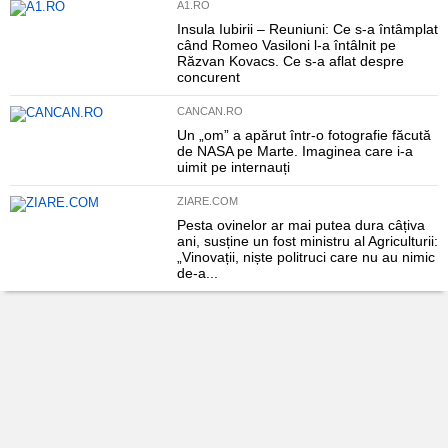
A1.RO
Insula Iubirii – Reuniuni: Ce s-a întâmplat
când Romeo Vasiloni l-a întâlnit pe
Răzvan Kovacs. Ce s-a aflat despre
concurent
CANCAN.RO
Un „om” a apărut într-o fotografie făcută
de NASA pe Marte. Imaginea care i-a
uimit pe internauți
ZIARE.COM
Pesta ovinelor ar mai putea dura câțiva
ani, susține un fost ministru al Agriculturii:
„Vinovații, niște politruci care nu au nimic
de-a...