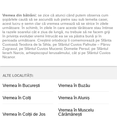
Vremea
din bătrâni:
se zice că atunci când putem observa cum
șopârlele caută să se ascundă sub pietre sau sub temelia casei,
acest lucru e semn clar că vremea urmează să se strice în zilele
următoare. În schimb, în zilele în care aceste târâtoare stau întinse
la razele soarelui cât e ziua de lungă, nu trebuie să ne facem griji
în privința evoluției vremii întrucât ea se va păstra bună și în
perioada următoare. Creștinii ortodocși îi comemorează pe Sfânta
Cuvioasă Teodora de la Sihla, pe Sfântul Cuvios Pafnutie – Pârvu
Zugravul, pe Sfântul Cuvios Mucenic Dometie Persul, pe Sfântul
Ierarh Narcis, arhiepiscopul Ierusalimului, cât și pe Sfântul Cuvios
Nicanor.
ALTE LOCALITĂȚI:
Vremea în București
Vremea în Buzău
Vremea în Colți
Vremea în Aluniș
Vremea în Muscelu
Vremea în Colții de Jos
Cărămănești