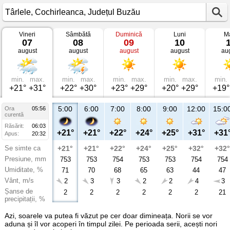
Vineri
Sâmbătă
Duminică
Luni
Ma
Vremea
07
08
09
10
în
august
august
august
august
au
Târlele
Cochirleanca,
Județul
Buzău
min.
max.
min.
max.
min.
max.
min.
max.
min.
+21°
+31°
+22°
+30°
+23°
+29°
+20°
+29°
+19°
5:00
6:00
7:00
8:00
9:00
12:00
15:0
Ora
05:56
curentă
Răsărit:
06:03
+21°
+21°
+22°
+24°
+25°
+31°
+31
Apus:
20:32
Se simte ca
+21°
+21°
+22°
+24°
+25°
+32°
+32°
Presiune, mm
753
753
754
753
753
754
754
Umiditate, %
71
70
68
65
63
44
47
Vânt, m/s
2
3
3
2
2
4
3
Șanse de
2
2
2
2
2
2
21
precipitații, %
Azi, soarele va putea fi văzut pe cer doar dimineața. Norii se vor
aduna și îl vor acoperi în timpul zilei. Pe perioada serii, acești nori