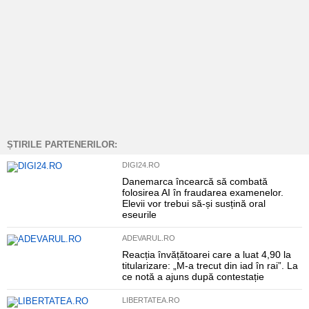
ȘTIRILE PARTENERILOR:
DIGI24.RO
Danemarca încearcă să combată
folosirea AI în fraudarea examenelor.
Elevii vor trebui să-și susțină oral
eseurile
ADEVARUL.RO
Reacția învățătoarei care a luat 4,90 la
titularizare: „M-a trecut din iad în rai”. La
ce notă a ajuns după contestație
LIBERTATEA.RO