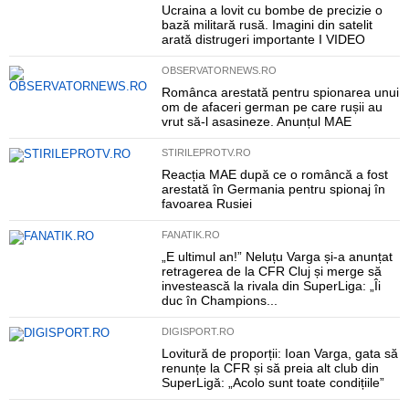
Ucraina a lovit cu bombe de precizie o
bază militară rusă. Imagini din satelit
arată distrugeri importante I VIDEO
OBSERVATORNEWS.RO
Românca arestată pentru spionarea unui
om de afaceri german pe care rușii au
vrut să-l asasineze. Anunțul MAE
STIRILEPROTV.RO
Reacția MAE după ce o româncă a fost
arestată în Germania pentru spionaj în
favoarea Rusiei
FANATIK.RO
„E ultimul an!” Neluțu Varga și-a anunțat
retragerea de la CFR Cluj și merge să
investească la rivala din SuperLiga: „Îi
duc în Champions...
DIGISPORT.RO
Lovitură de proporții: Ioan Varga, gata să
renunțe la CFR și să preia alt club din
SuperLigă: „Acolo sunt toate condițiile”