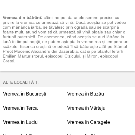
Vremea
din bătrâni:
câinii ne pot da unele semne precise cu
privire la vremea ce urmează să vină. Dacă aceștia se pot vedea
cum mănâncă iarbă, se tăvălesc prin ogradă sau se scarpină
foarte mult, atunci vom ști că urmează să vină ploaie sau chiar o
furtună puternică. De asemenea, când aceștia se aud lătrând la
lună în timpul nopții, ne putem aștepta la vreme rea și temperaturi
scăzute. Biserica creștină ortodoxă îl sărbătorește atât pe Sfântul
Preot Mucenic Alexandru din Basarabia, cât și pe Sfântul Ierarh
Emilian Mărturisitorul, episcopul Cizicului, și Miron, episcopul
Cretei.
ALTE LOCALITĂȚI:
Vremea în București
Vremea în Buzău
Vremea în Terca
Vremea în Vârteju
Vremea în Luciu
Vremea în Caragele