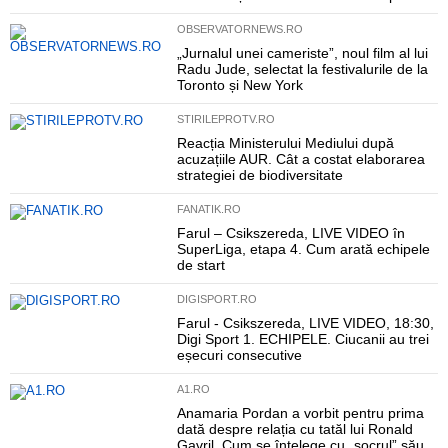
OBSERVATORNEWS.RO
„Jurnalul unei cameriste”, noul film al lui
Radu Jude, selectat la festivalurile de la
Toronto și New York
STIRILEPROTV.RO
Reacția Ministerului Mediului după
acuzațiile AUR. Cât a costat elaborarea
strategiei de biodiversitate
FANATIK.RO
Farul – Csikszereda, LIVE VIDEO în
SuperLiga, etapa 4. Cum arată echipele
de start
DIGISPORT.RO
Farul - Csikszereda, LIVE VIDEO, 18:30,
Digi Sport 1. ECHIPELE. Ciucanii au trei
eșecuri consecutive
A1.RO
Anamaria Pordan a vorbit pentru prima
dată despre relația cu tatăl lui Ronald
Gavril. Cum se înțelege cu „socrul” său