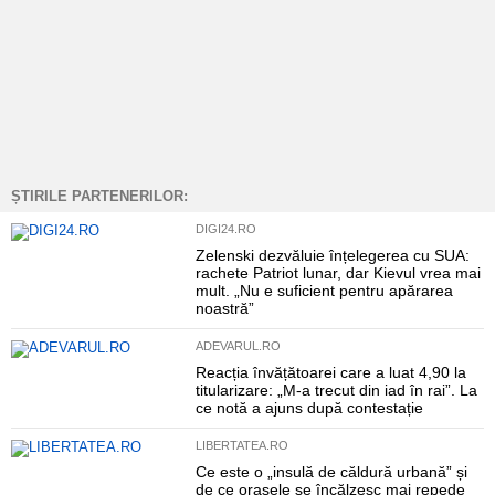
ȘTIRILE PARTENERILOR:
DIGI24.RO
Zelenski dezvăluie înțelegerea cu SUA:
rachete Patriot lunar, dar Kievul vrea mai
mult. „Nu e suficient pentru apărarea
noastră”
ADEVARUL.RO
Reacția învățătoarei care a luat 4,90 la
titularizare: „M-a trecut din iad în rai”. La
ce notă a ajuns după contestație
LIBERTATEA.RO
Ce este o „insulă de căldură urbană” și
de ce orașele se încălzesc mai repede