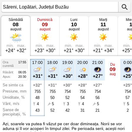
Sâmbătă
Duminică
Luni
Marți
Mie
Vremea
08
09
10
11
în
august
august
august
august
au
Săreni
Lopătari,
Județul
Buzău
min.
max.
min.
max.
min.
max.
min.
max.
min.
+24°
+32°
+23°
+30°
+21°
+30°
+21°
+34°
+25°
17:00
18:00
19:00
20:00
21:00
0:00
Ora
17:55
Du
curentă
09
Răsărit:
06:05
aug
+31°
+31°
+30°
+28°
+27°
+25
Apus:
20:30
Se simte ca
+32°
+31°
+30°
+28°
+27°
+25°
Presiune, mm
755
755
754
755
754
754
Umiditate, %
48
50
52
54
56
57
Vânt, m/s
4
5
3
4
5
5
Șanse de
43
52
42
31
21
2
precipitații, %
Azi, soarele va putea fi văzut pe cer doar dimineața. Norii se vor
aduna și îl vor acoperi în timpul zilei. Pe perioada serii, acești nori