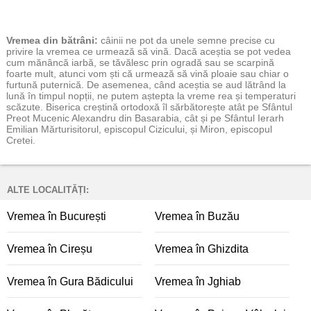
Vremea
din bătrâni:
câinii ne pot da unele semne precise cu
privire la vremea ce urmează să vină. Dacă aceștia se pot vedea
cum mănâncă iarbă, se tăvălesc prin ogradă sau se scarpină
foarte mult, atunci vom ști că urmează să vină ploaie sau chiar o
furtună puternică. De asemenea, când aceștia se aud lătrând la
lună în timpul nopții, ne putem aștepta la vreme rea și temperaturi
scăzute. Biserica creștină ortodoxă îl sărbătorește atât pe Sfântul
Preot Mucenic Alexandru din Basarabia, cât și pe Sfântul Ierarh
Emilian Mărturisitorul, episcopul Cizicului, și Miron, episcopul
Cretei.
ALTE LOCALITĂȚI:
Vremea în București
Vremea în Buzău
Vremea în Cireșu
Vremea în Ghizdita
Vremea în Gura Bădicului
Vremea în Jghiab