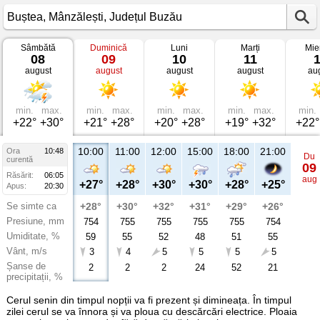
Sâmbătă
Duminică
Luni
Marți
Mie
Vremea
08
09
10
11
în
august
august
august
august
au
Buștea
Mânzălești,
Județul
Buzău
min.
max.
min.
max.
min.
max.
min.
max.
min.
+22°
+30°
+21°
+28°
+20°
+28°
+19°
+32°
+22°
10:00
11:00
12:00
15:00
18:00
21:00
Ora
10:48
Du
curentă
09
Răsărit:
06:05
aug
+27°
+28°
+30°
+30°
+28°
+25°
Apus:
20:30
Se simte ca
+28°
+30°
+32°
+31°
+29°
+26°
Presiune, mm
754
755
755
755
755
754
Umiditate, %
59
55
52
48
51
55
Vânt, m/s
3
4
5
5
5
5
Șanse de
2
2
2
24
52
21
precipitații, %
Cerul senin din timpul nopții va fi prezent și dimineața. În timpul
zilei cerul se va înnora și va ploua cu descărcări electrice. Ploaia