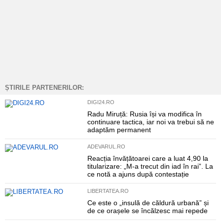
ȘTIRILE PARTENERILOR:
DIGI24.RO
Radu Miruță: Rusia își va modifica în
continuare tactica, iar noi va trebui să ne
adaptăm permanent
ADEVARUL.RO
Reacția învățătoarei care a luat 4,90 la
titularizare: „M-a trecut din iad în rai”. La
ce notă a ajuns după contestație
LIBERTATEA.RO
Ce este o „insulă de căldură urbană” și
de ce orașele se încălzesc mai repede