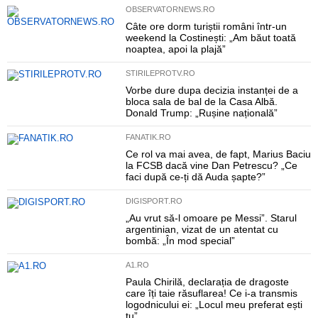
OBSERVATORNEWS.RO
Câte ore dorm turiștii români într-un
weekend la Costinești: „Am băut toată
noaptea, apoi la plajă”
STIRILEPROTV.RO
Vorbe dure dupa decizia instanței de a
bloca sala de bal de la Casa Albă.
Donald Trump: „Rușine națională”
FANATIK.RO
Ce rol va mai avea, de fapt, Marius Baciu
la FCSB dacă vine Dan Petrescu? „Ce
faci după ce-ți dă Auda șapte?”
DIGISPORT.RO
„Au vrut să-l omoare pe Messi”. Starul
argentinian, vizat de un atentat cu
bombă: „În mod special”
A1.RO
Paula Chirilă, declarația de dragoste
care îți taie răsuflarea! Ce i-a transmis
logodnicului ei: „Locul meu preferat ești
tu”