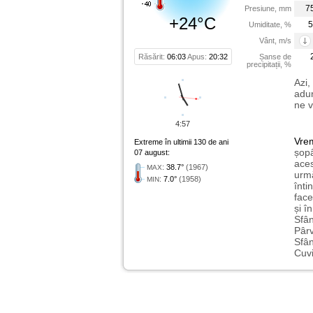
7
Presiune, mm
+24°C
5
Umiditate, %
Vânt, m/s
Răsărit:
06:03
Apus:
20:32
Șanse de
precipitații, %
Azi,
adun
ne v
4:57
Vre
Extreme în ultimii 130 de ani
șopâ
07 august:
aces
:
38.7°
(1967)
MAX
urmă
:
7.0°
(1958)
MIN
înti
face
și î
Sfân
Pârv
Sfân
Cuvi