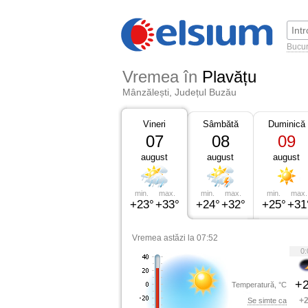
Bucur
Vremea în
Plavățu
Mânzălești, Județul Buzău
Vineri
Sâmbătă
Duminică
07
08
09
august
august
august
min.
max.
min.
max.
min.
max.
+23°
+33°
+24°
+32°
+25°
+31
Vremea astăzi la 07:52
0:
+2
Temperatură, °C
+2
Se simte ca