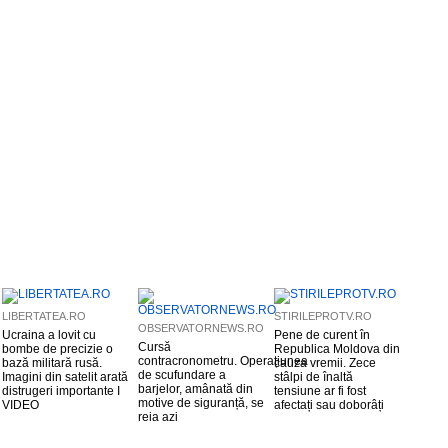
LIBERTATEA.RO
STIRILEPROTV.RO
OBSERVATORNEWS.RO
Ucraina a lovit cu
Pene de curent în
Cursă
bombe de precizie o
Republica Moldova din
contracronometru. Operațiunea
bază militară rusă.
cauza vremii. Zece
de scufundare a
Imagini din satelit arată
stâlpi de înaltă
barjelor, amânată din
distrugeri importante I
tensiune ar fi fost
motive de siguranță, se
VIDEO
afectați sau doborâți
reia azi