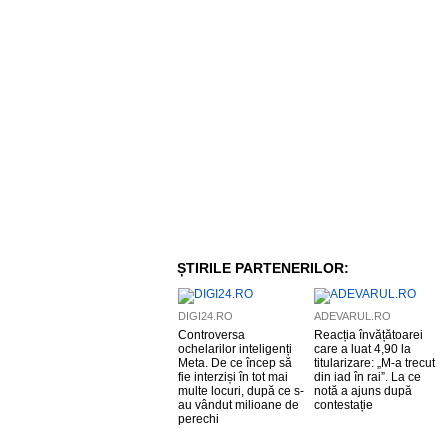
ȘTIRILE PARTENERILOR:
DIGI24.RO
ADEVARUL.RO
Controversa
Reacția învățătoarei
ochelarilor inteligenți
care a luat 4,90 la
Meta. De ce încep să
titularizare: „M-a trecut
fie interziși în tot mai
din iad în rai”. La ce
multe locuri, după ce s-
notă a ajuns după
au vândut milioane de
contestație
perechi