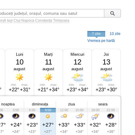
ești
Iași
Cluj-Napoca
Constanța
Timișoara
7 zile
10 zile
Vremea pe hartă
Luni
Marți
Miercuri
Joi
10
11
12
13
august
august
august
august
min.
max.
min.
max.
min.
max.
min.
max.
°
+22°
+31°
+21°
+34°
+23°
+34°
+23°
+30°
noaptea
dimineața
ziua
seara
00
3:00
6:00
9:00
12:00
15:00
18:00
21:00
7°
+24°
+23°
+27°
+33°
+33°
+32°
+28°
7°
+24°
+23°
+27°
+34°
+34°
+34°
+30°