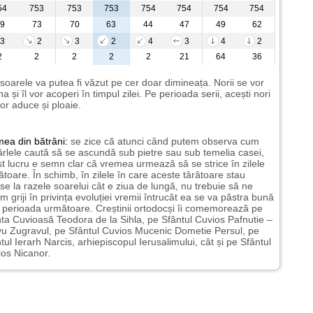
54
753
753
753
754
754
754
754
9
73
70
63
44
47
49
62
3
2
3
2
4
3
4
2
2
2
2
2
2
21
64
36
 soarele va putea fi văzut pe cer doar dimineața. Norii se vor
a și îl vor acoperi în timpul zilei. Pe perioada serii, acești nori
or aduce și ploaie.
mea
din bătrâni:
se zice că atunci când putem observa cum
rlele caută să se ascundă sub pietre sau sub temelia casei,
t lucru e semn clar că vremea urmează să se strice în zilele
toare. În schimb, în zilele în care aceste târâtoare stau
nse la razele soarelui cât e ziua de lungă, nu trebuie să ne
m griji în privința evoluției vremii întrucât ea se va păstra bună
n perioada următoare. Creștinii ortodocși îi comemorează pe
ta Cuvioasă Teodora de la Sihla, pe Sfântul Cuvios Pafnutie –
u Zugravul, pe Sfântul Cuvios Mucenic Dometie Persul, pe
tul Ierarh Narcis, arhiepiscopul Ierusalimului, cât și pe Sfântul
os Nicanor.