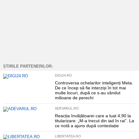
ȘTIRILE PARTENERILOR:
DIGI24.RO
Controversa ochelarilor inteligenți Meta.
De ce încep să fie interziși în tot mai
multe locuri, după ce s-au vândut
milioane de perechi
ADEVARUL.RO
Reacția învățătoarei care a luat 4,90 la
titularizare: „M-a trecut din iad în rai”. La
ce notă a ajuns după contestație
LIBERTATEA.RO