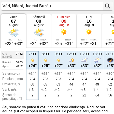
Vineri
Sâmbătă
Duminică
Luni
Ma
Vremea
07
08
09
10
în
august
august
august
august
au
Vârf
Năeni,
Județul
Buzău
min.
max.
min.
max.
min.
max.
min.
max.
min.
+23°
+33°
+24°
+32°
+25°
+31°
+22°
+31°
+21°
7:00
8:00
9:00
12:00
15:00
18:00
21:0
Ora
07:32
curentă
Răsărit:
06:03
+24°
+26°
+27°
+33°
+33°
+32°
+28
Apus:
20:32
Se simte ca
+24°
+26°
+27°
+34°
+34°
+34°
+30°
Presiune, mm
754
753
753
754
754
754
754
Umiditate, %
68
65
63
44
47
49
62
Vânt, m/s
3
2
2
4
3
4
2
Șanse de
2
2
2
2
21
64
36
precipitații, %
Azi, soarele va putea fi văzut pe cer doar dimineața. Norii se vor
aduna și îl vor acoperi în timpul zilei. Pe perioada serii, acești nori