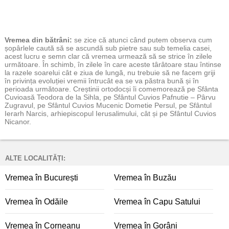
Vremea
din bătrâni:
se zice că atunci când putem observa cum
șopârlele caută să se ascundă sub pietre sau sub temelia casei,
acest lucru e semn clar că vremea urmează să se strice în zilele
următoare. În schimb, în zilele în care aceste târâtoare stau întinse
la razele soarelui cât e ziua de lungă, nu trebuie să ne facem griji
în privința evoluției vremii întrucât ea se va păstra bună și în
perioada următoare. Creștinii ortodocși îi comemorează pe Sfânta
Cuvioasă Teodora de la Sihla, pe Sfântul Cuvios Pafnutie – Pârvu
Zugravul, pe Sfântul Cuvios Mucenic Dometie Persul, pe Sfântul
Ierarh Narcis, arhiepiscopul Ierusalimului, cât și pe Sfântul Cuvios
Nicanor.
ALTE LOCALITĂȚI:
Vremea în București
Vremea în Buzău
Vremea în Odăile
Vremea în Capu Satului
Vremea în Corneanu
Vremea în Gorâni