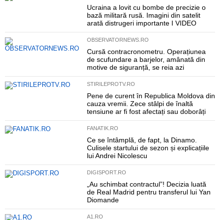
Ucraina a lovit cu bombe de precizie o
bază militară rusă. Imagini din satelit
arată distrugeri importante I VIDEO
OBSERVATORNEWS.RO
Cursă contracronometru. Operațiunea
de scufundare a barjelor, amânată din
motive de siguranță, se reia azi
STIRILEPROTV.RO
Pene de curent în Republica Moldova din
cauza vremii. Zece stâlpi de înaltă
tensiune ar fi fost afectați sau doborâți
FANATIK.RO
Ce se întâmplă, de fapt, la Dinamo.
Culisele startului de sezon și explicațiile
lui Andrei Nicolescu
DIGISPORT.RO
„Au schimbat contractul”! Decizia luată
de Real Madrid pentru transferul lui Yan
Diomande
A1.RO