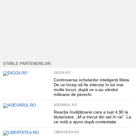
ȘTIRILE PARTENERILOR:
DIGI24.RO
Controversa ochelarilor inteligenți Meta.
De ce încep să fie interziși în tot mai
multe locuri, după ce s-au vândut
milioane de perechi
ADEVARUL.RO
Reacția învățătoarei care a luat 4,90 la
titularizare: „M-a trecut din iad în rai”. La
ce notă a ajuns după contestație
LIBERTATEA.RO