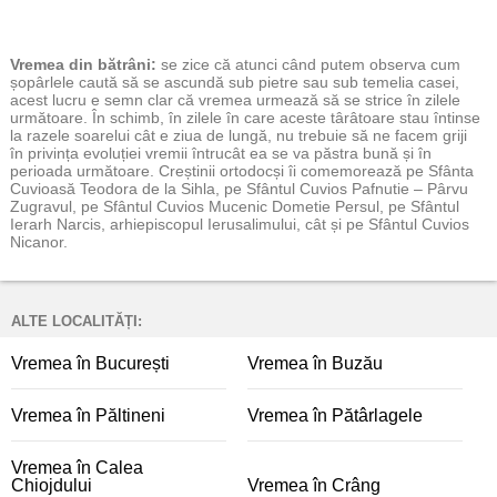
Vremea
din bătrâni:
se zice că atunci când putem observa cum
șopârlele caută să se ascundă sub pietre sau sub temelia casei,
acest lucru e semn clar că vremea urmează să se strice în zilele
următoare. În schimb, în zilele în care aceste târâtoare stau întinse
la razele soarelui cât e ziua de lungă, nu trebuie să ne facem griji
în privința evoluției vremii întrucât ea se va păstra bună și în
perioada următoare. Creștinii ortodocși îi comemorează pe Sfânta
Cuvioasă Teodora de la Sihla, pe Sfântul Cuvios Pafnutie – Pârvu
Zugravul, pe Sfântul Cuvios Mucenic Dometie Persul, pe Sfântul
Ierarh Narcis, arhiepiscopul Ierusalimului, cât și pe Sfântul Cuvios
Nicanor.
ALTE LOCALITĂȚI:
Vremea în București
Vremea în Buzău
Vremea în Păltineni
Vremea în Pătârlagele
Vremea în Calea
Chiojdului
Vremea în Crâng