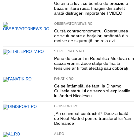
Ucraina a lovit cu bombe de precizie o
bază militară rusă. Imagini din satelit
arată distrugeri importante I VIDEO
OBSERVATORNEWS.RO
Cursă contracronometru. Operațiunea
de scufundare a barjelor, amânată din
motive de siguranță, se reia azi
STIRILEPROTV.RO
Pene de curent în Republica Moldova din
cauza vremii. Zece stâlpi de înaltă
tensiune ar fi fost afectați sau doborâți
FANATIK.RO
Ce se întâmplă, de fapt, la Dinamo.
Culisele startului de sezon și explicațiile
lui Andrei Nicolescu
DIGISPORT.RO
„Au schimbat contractul”! Decizia luată
de Real Madrid pentru transferul lui Yan
Diomande
A1.RO