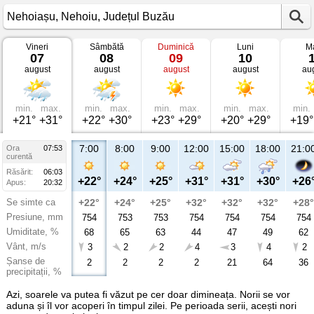
Vineri
Sâmbătă
Duminică
Luni
Ma
Vremea
07
08
09
10
în
august
august
august
august
au
Nehoiașu
Nehoiu,
Județul
Buzău
min.
max.
min.
max.
min.
max.
min.
max.
min.
+21°
+31°
+22°
+30°
+23°
+29°
+20°
+29°
+19°
7:00
8:00
9:00
12:00
15:00
18:00
21:0
Ora
07:53
curentă
Răsărit:
06:03
+22°
+24°
+25°
+31°
+31°
+30°
+26
Apus:
20:32
Se simte ca
+22°
+24°
+25°
+32°
+32°
+32°
+28°
Presiune, mm
754
753
753
754
754
754
754
Umiditate, %
68
65
63
44
47
49
62
Vânt, m/s
3
2
2
4
3
4
2
Șanse de
2
2
2
2
21
64
36
precipitații, %
Azi, soarele va putea fi văzut pe cer doar dimineața. Norii se vor
aduna și îl vor acoperi în timpul zilei. Pe perioada serii, acești nori