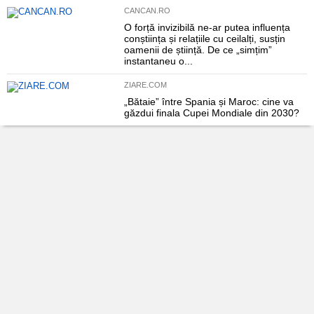
CANCAN.RO
O forță invizibilă ne-ar putea influența
conștiința și relațiile cu ceilalți, susțin
oamenii de știință. De ce „simțim”
instantaneu o...
ZIARE.COM
„Bătaie” între Spania și Maroc: cine va
găzdui finala Cupei Mondiale din 2030?