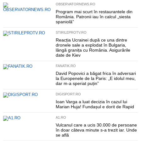
OBSERVATORNEWS.RO
Program mai scurt în restaurantele din
România. Patronii iau în calcul „siesta
spaniolă”
STIRILEPROTV.RO
Reacția Ucrainei după ce una dintre
dronele sale a explodat în Bulgaria,
lângă granița cu România. Asigurările
date de Kiev
FANATIK.RO
David Popovici a băgat frica în adversari
la Europenele de la Paris: „E idolul meu,
dar m-a speriat puțin”
DIGISPORT.RO
Ioan Varga a luat decizia în cazul lui
Marian Huja! Fundașul e dorit de Rapid
A1.RO
Vulcanul care a ucis 30.000 de persoane
în doar câteva minute s-a trezit iar. Unde
se află