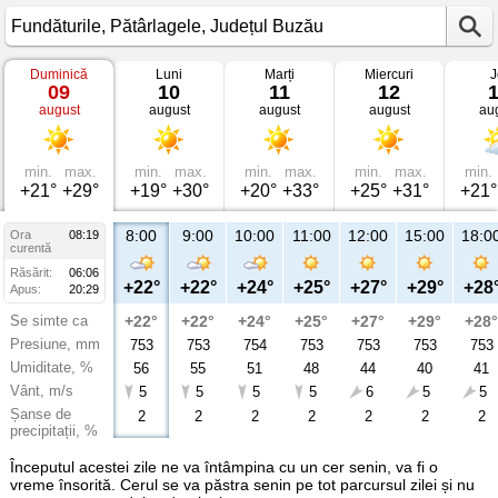
Duminică
Luni
Marți
Miercuri
J
Vremea
09
10
11
12
în
august
august
august
august
au
Fundăturile
Pătârlagele,
Județul
Buzău
min.
max.
min.
max.
min.
max.
min.
max.
min.
+21°
+29°
+19°
+30°
+20°
+33°
+25°
+31°
+21°
8:00
9:00
10:00
11:00
12:00
15:00
18:0
Ora
08:19
curentă
Răsărit:
06:06
+22°
+22°
+24°
+25°
+27°
+29°
+28
Apus:
20:29
Se simte ca
+22°
+22°
+24°
+25°
+27°
+29°
+28°
Presiune, mm
753
753
754
753
753
753
753
Umiditate, %
56
55
51
48
44
40
41
Vânt, m/s
5
5
5
5
6
5
5
Șanse de
2
2
2
2
2
2
2
precipitații, %
Începutul acestei zile ne va întâmpina cu un cer senin, va fi o
vreme însorită. Cerul se va păstra senin pe tot parcursul zilei și nu