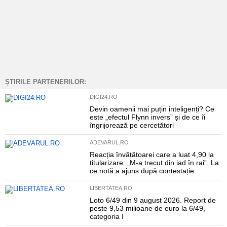
ȘTIRILE PARTENERILOR:
DIGI24.RO
Devin oamenii mai puțin inteligenți? Ce
este „efectul Flynn invers” și de ce îi
îngrijorează pe cercetători
ADEVARUL.RO
Reacția învățătoarei care a luat 4,90 la
titularizare: „M-a trecut din iad în rai”. La
ce notă a ajuns după contestație
LIBERTATEA.RO
Loto 6/49 din 9 august 2026. Report de
peste 9,53 milioane de euro la 6/49,
categoria I