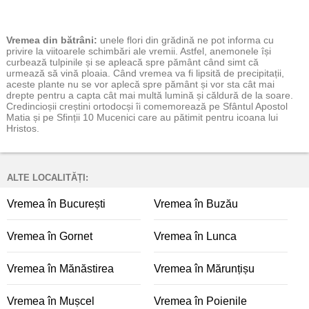
Vremea
din bătrâni:
unele flori din grădină ne pot informa cu
privire la viitoarele schimbări ale vremii. Astfel, anemonele își
curbează tulpinile și se apleacă spre pământ când simt că
urmează să vină ploaia. Când vremea va fi lipsită de precipitații,
aceste plante nu se vor aplecă spre pământ și vor sta cât mai
drepte pentru a capta cât mai multă lumină și căldură de la soare.
Credincioșii creștini ortodocși îi comemorează pe Sfântul Apostol
Matia și pe Sfinții 10 Mucenici care au pătimit pentru icoana lui
Hristos.
ALTE LOCALITĂȚI:
Vremea în București
Vremea în Buzău
Vremea în Gornet
Vremea în Lunca
Vremea în Mănăstirea
Vremea în Mărunțișu
Vremea în Mușcel
Vremea în Poienile