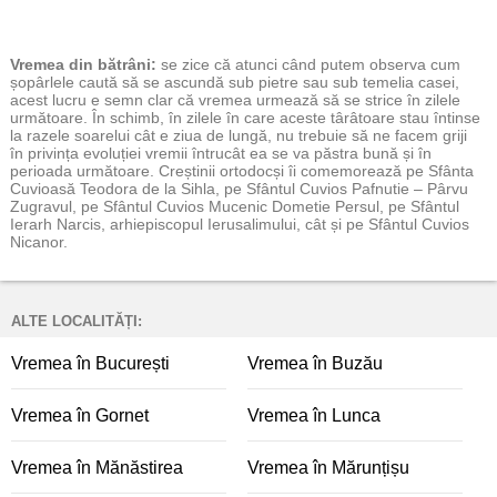
Vremea
din bătrâni:
se zice că atunci când putem observa cum
șopârlele caută să se ascundă sub pietre sau sub temelia casei,
acest lucru e semn clar că vremea urmează să se strice în zilele
următoare. În schimb, în zilele în care aceste târâtoare stau întinse
la razele soarelui cât e ziua de lungă, nu trebuie să ne facem griji
în privința evoluției vremii întrucât ea se va păstra bună și în
perioada următoare. Creștinii ortodocși îi comemorează pe Sfânta
Cuvioasă Teodora de la Sihla, pe Sfântul Cuvios Pafnutie – Pârvu
Zugravul, pe Sfântul Cuvios Mucenic Dometie Persul, pe Sfântul
Ierarh Narcis, arhiepiscopul Ierusalimului, cât și pe Sfântul Cuvios
Nicanor.
ALTE LOCALITĂȚI:
Vremea în București
Vremea în Buzău
Vremea în Gornet
Vremea în Lunca
Vremea în Mănăstirea
Vremea în Mărunțișu