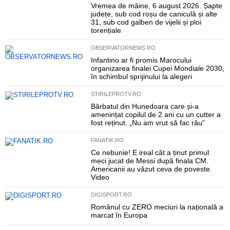
Vremea de mâine, 6 august 2026. Șapte
județe, sub cod roșu de caniculă și alte
31, sub cod galben de vijelii și ploi
torențiale
OBSERVATORNEWS.RO
Infantino ar fi promis Marocului
organizarea finalei Cupei Mondiale 2030,
în schimbul sprijinului la alegeri
STIRILEPROTV.RO
Bărbatul din Hunedoara care și-a
amenințat copilul de 2 ani cu un cutter a
fost reținut. „Nu am vrut să fac rău”
FANATIK.RO
Ce nebunie! E ireal cât a ținut primul
meci jucat de Messi după finala CM.
Americanii au văzut ceva de poveste.
Video
DIGISPORT.RO
Românul cu ZERO meciuri la națională a
marcat în Europa