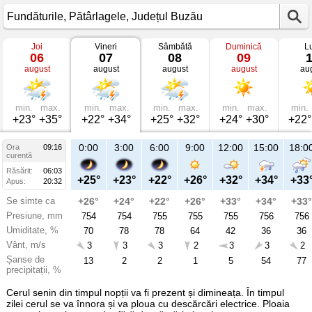
Joi
Vineri
Sâmbătă
Duminică
L
Vremea
06
07
08
09
în
august
august
august
august
au
Fundăturile
mâine
Pătârlagele,
Județul
Buzău
min.
max.
min.
max.
min.
max.
min.
max.
min.
+23°
+35°
+22°
+34°
+25°
+32°
+24°
+30°
+22°
21:00
0:00
3:00
6:00
9:00
12:00
15:00
18:0
Ora
09:16
Vi
curentă
07
Răsărit:
06:03
aug
+28°
+25°
+23°
+22°
+26°
+32°
+34°
+33
Apus:
20:32
Se simte ca
+29°
+26°
+24°
+22°
+26°
+33°
+34°
+33°
Presiune, mm
754
754
754
755
755
755
756
756
Umiditate, %
58
70
78
78
64
42
36
36
Vânt, m/s
2
3
3
3
2
3
3
2
Șanse de
71
13
2
2
1
5
54
77
precipitații, %
Cerul senin din timpul nopții va fi prezent și dimineața. În timpul
zilei cerul se va înnora și va ploua cu descărcări electrice. Ploaia