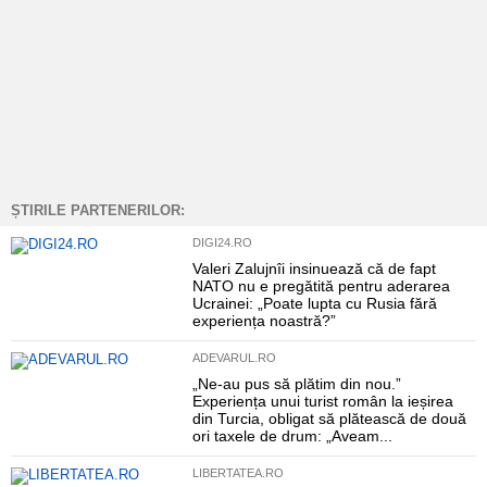
ȘTIRILE PARTENERILOR:
DIGI24.RO
Valeri Zalujnîi insinuează că de fapt
NATO nu e pregătită pentru aderarea
Ucrainei: „Poate lupta cu Rusia fără
experiența noastră?”
ADEVARUL.RO
„Ne-au pus să plătim din nou.”
Experiența unui turist român la ieșirea
din Turcia, obligat să plătească de două
ori taxele de drum: „Aveam...
LIBERTATEA.RO