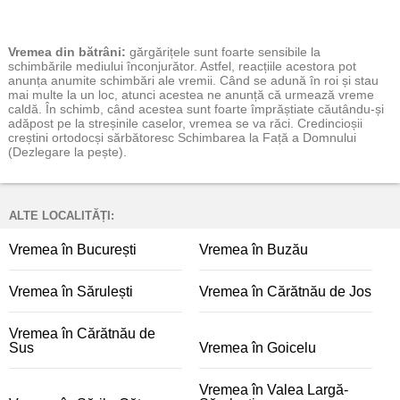
Vremea
din bătrâni:
gărgărițele sunt foarte sensibile la
schimbările mediului înconjurător. Astfel, reacțiile acestora pot
anunța anumite schimbări ale vremii. Când se adună în roi și stau
mai multe la un loc, atunci acestea ne anunță că urmează vreme
caldă. În schimb, când acestea sunt foarte împrăștiate căutându-și
adăpost pe la streșinile caselor, vremea se va răci. Credincioșii
creștini ortodocși sărbătoresc Schimbarea la Față a Domnului
(Dezlegare la pește).
ALTE LOCALITĂȚI:
Vremea în București
Vremea în Buzău
Vremea în Sărulești
Vremea în Cărătnău de Jos
Vremea în Cărătnău de
Sus
Vremea în Goicelu
Vremea în Valea Largă-