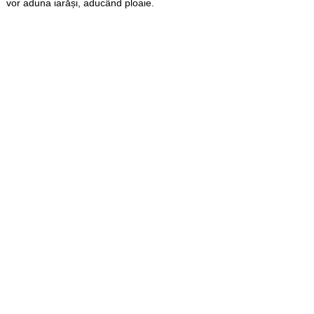
vor aduna iarăși, aducând ploaie.