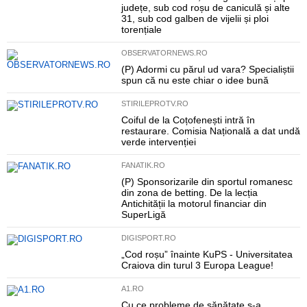
județe, sub cod roșu de caniculă și alte
31, sub cod galben de vijelii și ploi
torențiale
OBSERVATORNEWS.RO
(P) Adormi cu părul ud vara? Specialiștii
spun că nu este chiar o idee bună
STIRILEPROTV.RO
Coiful de la Coțofenești intră în
restaurare. Comisia Națională a dat undă
verde intervenției
FANATIK.RO
(P) Sponsorizarile din sportul romanesc
din zona de betting. De la lecția
Antichității la motorul financiar din
SuperLigă
DIGISPORT.RO
„Cod roșu” înainte KuPS - Universitatea
Craiova din turul 3 Europa League!
A1.RO
Cu ce probleme de sănătate s-a