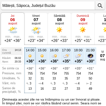
Joi
Vineri
Sâmbătă
Duminică
L
Vremea
06
07
08
09
în
august
august
august
august
au
Mătești
Săpoca,
Județul
Buzău
min.
max.
min.
max.
min.
max.
min.
max.
min.
+24°
+36°
+23°
+34°
+26°
+33°
+25°
+31°
+23°
14:00
15:00
16:00
17:00
18:00
21:00
Ora
14:13
Vi
curentă
07
Răsărit:
06:02
aug
+36°
+36°
+36°
+35°
+35°
+30°
Apus:
20:33
Se simte ca
+36°
+36°
+36°
+35°
+35°
+31°
Presiune, mm
755
754
754
755
754
754
Umiditate, %
32
31
33
35
37
50
Vânt, m/s
3
4
3
3
4
2
Șanse de
13
16
22
27
33
49
precipitații, %
Dimineața acestei zile ne va întâmpina cu un cer înnorat și ploaie.
În timpul zilei, norii se vor răsfira lăsând cerul senin. Seara norii se