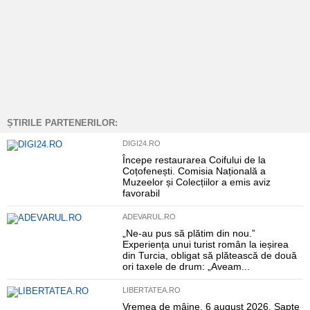
ȘTIRILE PARTENERILOR:
DIGI24.RO
Începe restaurarea Coifului de la
Coțofenești. Comisia Națională a
Muzeelor și Colecțiilor a emis aviz
favorabil
ADEVARUL.RO
„Ne-au pus să plătim din nou.”
Experiența unui turist român la ieșirea
din Turcia, obligat să plătească de două
ori taxele de drum: „Aveam...
LIBERTATEA.RO
Vremea de mâine, 6 august 2026. Șapte