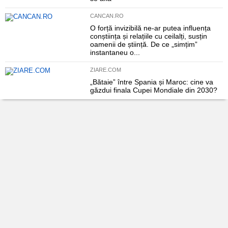
CANCAN.RO
O forță invizibilă ne-ar putea influența
conștiința și relațiile cu ceilalți, susțin
oamenii de știință. De ce „simțim”
instantaneu o...
ZIARE.COM
„Bătaie” între Spania și Maroc: cine va
găzdui finala Cupei Mondiale din 2030?