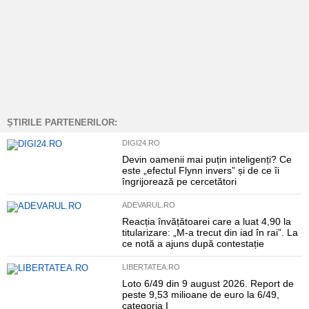
ȘTIRILE PARTENERILOR:
DIGI24.RO
Devin oamenii mai puțin inteligenți? Ce
este „efectul Flynn invers” și de ce îi
îngrijorează pe cercetători
ADEVARUL.RO
Reacția învățătoarei care a luat 4,90 la
titularizare: „M-a trecut din iad în rai”. La
ce notă a ajuns după contestație
LIBERTATEA.RO
Loto 6/49 din 9 august 2026. Report de
peste 9,53 milioane de euro la 6/49,
categoria I