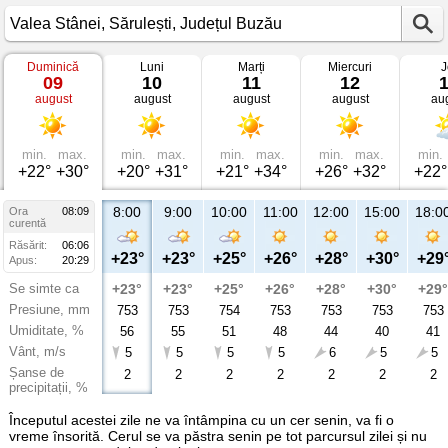
Duminică
Luni
Marți
Miercuri
J
Vremea
09
10
11
12
în
august
august
august
august
au
Valea
Stânei
Sărulești,
Județul
Buzău
min.
max.
min.
max.
min.
max.
min.
max.
min.
+22°
+30°
+20°
+31°
+21°
+34°
+26°
+32°
+22°
8:00
9:00
10:00
11:00
12:00
15:00
18:0
Ora
08:09
curentă
Răsărit:
06:06
+23°
+23°
+25°
+26°
+28°
+30°
+29
Apus:
20:29
Se simte ca
+23°
+23°
+25°
+26°
+28°
+30°
+29°
Presiune, mm
753
753
754
753
753
753
753
Umiditate, %
56
55
51
48
44
40
41
Vânt, m/s
5
5
5
5
6
5
5
Șanse de
2
2
2
2
2
2
2
precipitații, %
Începutul acestei zile ne va întâmpina cu un cer senin, va fi o
vreme însorită. Cerul se va păstra senin pe tot parcursul zilei și nu