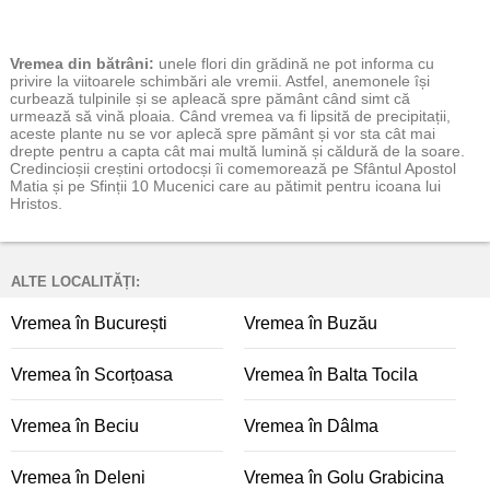
Vremea
din bătrâni:
unele flori din grădină ne pot informa cu
privire la viitoarele schimbări ale vremii. Astfel, anemonele își
curbează tulpinile și se apleacă spre pământ când simt că
urmează să vină ploaia. Când vremea va fi lipsită de precipitații,
aceste plante nu se vor aplecă spre pământ și vor sta cât mai
drepte pentru a capta cât mai multă lumină și căldură de la soare.
Credincioșii creștini ortodocși îi comemorează pe Sfântul Apostol
Matia și pe Sfinții 10 Mucenici care au pătimit pentru icoana lui
Hristos.
ALTE LOCALITĂȚI:
Vremea în București
Vremea în Buzău
Vremea în Scorțoasa
Vremea în Balta Tocila
Vremea în Beciu
Vremea în Dâlma
Vremea în Deleni
Vremea în Golu Grabicina