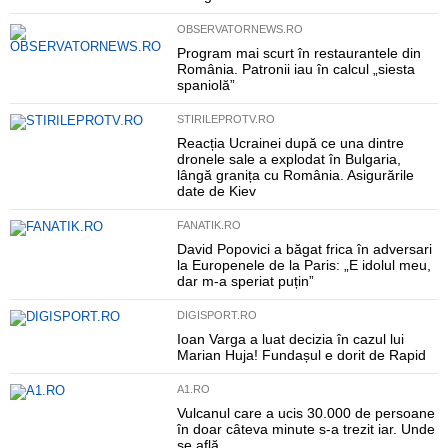
OBSERVATORNEWS.RO
Program mai scurt în restaurantele din
România. Patronii iau în calcul „siesta
spaniolă”
STIRILEPROTV.RO
Reacția Ucrainei după ce una dintre
dronele sale a explodat în Bulgaria,
lângă granița cu România. Asigurările
date de Kiev
FANATIK.RO
David Popovici a băgat frica în adversari
la Europenele de la Paris: „E idolul meu,
dar m-a speriat puțin”
DIGISPORT.RO
Ioan Varga a luat decizia în cazul lui
Marian Huja! Fundașul e dorit de Rapid
A1.RO
Vulcanul care a ucis 30.000 de persoane
în doar câteva minute s-a trezit iar. Unde
se află