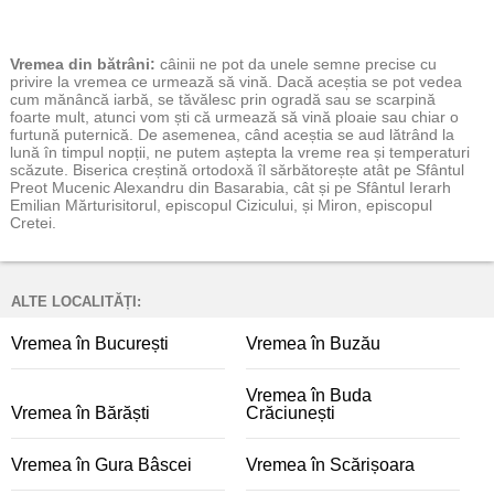
Vremea
din bătrâni:
câinii ne pot da unele semne precise cu
privire la vremea ce urmează să vină. Dacă aceștia se pot vedea
cum mănâncă iarbă, se tăvălesc prin ogradă sau se scarpină
foarte mult, atunci vom ști că urmează să vină ploaie sau chiar o
furtună puternică. De asemenea, când aceștia se aud lătrând la
lună în timpul nopții, ne putem aștepta la vreme rea și temperaturi
scăzute. Biserica creștină ortodoxă îl sărbătorește atât pe Sfântul
Preot Mucenic Alexandru din Basarabia, cât și pe Sfântul Ierarh
Emilian Mărturisitorul, episcopul Cizicului, și Miron, episcopul
Cretei.
ALTE LOCALITĂȚI:
Vremea în București
Vremea în Buzău
Vremea în Buda
Vremea în Bărăști
Crăciunești
Vremea în Gura Bâscei
Vremea în Scărișoara