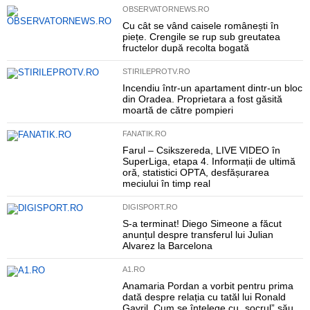
OBSERVATORNEWS.RO
Cu cât se vând caisele românești în
piețe. Crengile se rup sub greutatea
fructelor după recolta bogată
STIRILEPROTV.RO
Incendiu într-un apartament dintr-un bloc
din Oradea. Proprietara a fost găsită
moartă de către pompieri
FANATIK.RO
Farul – Csikszereda, LIVE VIDEO în
SuperLiga, etapa 4. Informații de ultimă
oră, statistici OPTA, desfășurarea
meciului în timp real
DIGISPORT.RO
S-a terminat! Diego Simeone a făcut
anunțul despre transferul lui Julian
Alvarez la Barcelona
A1.RO
Anamaria Pordan a vorbit pentru prima
dată despre relația cu tatăl lui Ronald
Gavril. Cum se înțelege cu „socrul” său