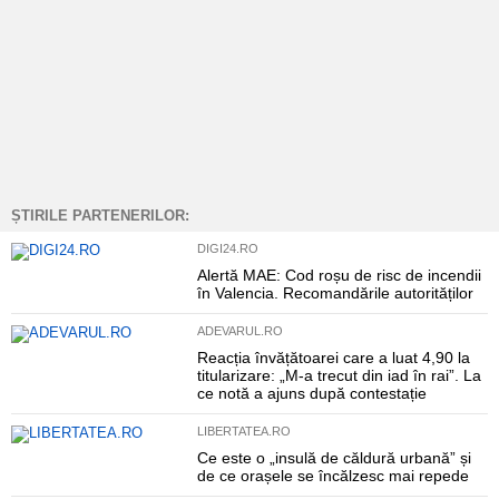
ȘTIRILE PARTENERILOR:
DIGI24.RO
Alertă MAE: Cod roșu de risc de incendii
în Valencia. Recomandările autorităților
ADEVARUL.RO
Reacția învățătoarei care a luat 4,90 la
titularizare: „M-a trecut din iad în rai”. La
ce notă a ajuns după contestație
LIBERTATEA.RO
Ce este o „insulă de căldură urbană” și
de ce orașele se încălzesc mai repede