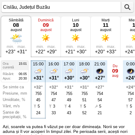
Sâmbătă
Duminică
Luni
Marți
Mie
Vremea
08
09
10
11
în
august
august
august
august
au
Cislău
Județul
Buzău
min.
max.
min.
max.
min.
max.
min.
max.
min.
+23°
+31°
+22°
+29°
+21°
+30°
+20°
+33°
+24°
15:00
16:00
17:00
18:00
21:00
0:00
Ora
15:01
Du
curentă
09
Răsărit:
06:05
aug
+31°
+31°
+30°
+30°
+27°
+24
Apus:
20:30
Se simte ca
+32°
+32°
+31°
+31°
+27°
+24°
Presiune, mm
755
754
755
755
754
754
Umiditate, %
45
47
49
51
54
57
Vânt, m/s
5
3
4
5
5
5
Șanse de
24
33
43
52
21
2
precipitații, %
Azi, soarele va putea fi văzut pe cer doar dimineața. Norii se vor
aduna și îl vor acoperi în timpul zilei. Pe perioada serii, acești nori