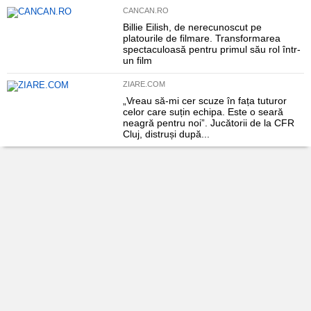
CANCAN.RO
Billie Eilish, de nerecunoscut pe
platourile de filmare. Transformarea
spectaculoasă pentru primul său rol într-
un film
ZIARE.COM
„Vreau să-mi cer scuze în fața tuturor
celor care suțin echipa. Este o seară
neagră pentru noi”. Jucătorii de la CFR
Cluj, distruși după...