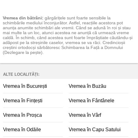
Vremea
din bătrâni:
gărgărițele sunt foarte sensibile la
schimbările mediului înconjurător. Astfel, reacțiile acestora pot
anunța anumite schimbări ale vremii. Când se adună în roi și stau
mai multe la un loc, atunci acestea ne anunță că urmează vreme
caldă. În schimb, când acestea sunt foarte împrăștiate căutându-și
adăpost pe la streșinile caselor, vremea se va răci. Credincioșii
creștini ortodocși sărbătoresc Schimbarea la Față a Domnului
(Dezlegare la pește).
ALTE LOCALITĂȚI:
Vremea în București
Vremea în Buzău
Vremea în Fințești
Vremea în Fântânele
Vremea în Proșca
Vremea în Vârf
Vremea în Odăile
Vremea în Capu Satului