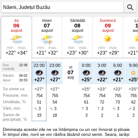
Joi
Vineri
Sâmbătă
Duminică
L
Vremea
06
07
08
09
în
august
august
august
august
au
Năeni
Județul
Buzău
min.
max.
min.
max.
min.
max.
min.
max.
min.
+22°
+34°
+21°
+32°
+23°
+30°
+23°
+29°
+21°
22:00
23:00
0:00
3:00
6:00
9:00
Ora
22:36
Vi
curentă
07
Răsărit:
06:02
aug
+27°
+27°
+25°
+22°
+21°
+25
Apus:
20:33
Se simte ca
+27°
+27°
+25°
+23°
+22°
+25°
Presiune, mm
754
755
754
754
755
755
Umiditate, %
51
54
61
72
73
62
Vânt, m/s
3
3
3
2
3
2
Șanse de
33
18
3
2
1
2
precipitații, %
Dimineața acestei zile ne va întâmpina cu un cer înnorat și ploaie.
În timpul zilei, norii se vor răsfira lăsând cerul senin. Seara, iarăși