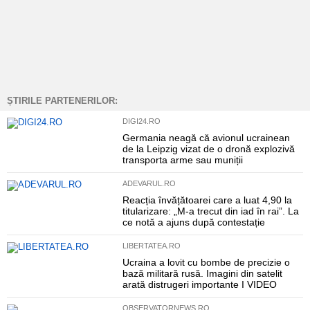
ȘTIRILE PARTENERILOR:
DIGI24.RO
Germania neagă că avionul ucrainean
de la Leipzig vizat de o dronă explozivă
transporta arme sau muniții
ADEVARUL.RO
Reacția învățătoarei care a luat 4,90 la
titularizare: „M-a trecut din iad în rai”. La
ce notă a ajuns după contestație
LIBERTATEA.RO
Ucraina a lovit cu bombe de precizie o
bază militară rusă. Imagini din satelit
arată distrugeri importante I VIDEO
OBSERVATORNEWS.RO