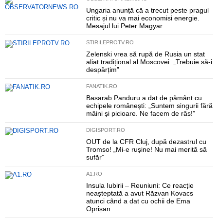
Ungaria anunță că a trecut peste pragul
critic și nu va mai economisi energie.
Mesajul lui Peter Magyar
STIRILEPROTV.RO
Zelenski vrea să rupă de Rusia un stat
aliat tradițional al Moscovei. „Trebuie să-i
despărțim”
FANATIK.RO
Basarab Panduru a dat de pământ cu
echipele românești: „Suntem singurii fără
mâini și picioare. Ne facem de râs!”
DIGISPORT.RO
OUT de la CFR Cluj, după dezastrul cu
Tromso! „Mi-e rușine! Nu mai merită să
sufăr”
A1.RO
Insula Iubirii – Reuniuni: Ce reacție
neașteptată a avut Răzvan Kovacs
atunci când a dat cu ochii de Ema
Oprișan