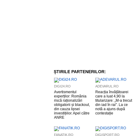
ȘTIRILE PARTENERILOR:
DIGI24.RO
ADEVARUL.RO
Avertismentul
Reacția învățătoarei
experților: România
care a luat 4,90 la
riscă raționalizări
titularizare: „M-a trecut
obligatorii și blackout,
din iad în rai”. La ce
din cauza lipsei
notă a ajuns după
investițiilor. Apel către
contestație
ANRE
FANATIK.RO
DIGISPORT.RO