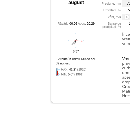
august
7
Presiune, mm
5
Umiditate, %
Vânt, m/s
Răsărit:
06:06
Apus:
20:29
Șanse de
precipitații, %
Înce
vrem
vom 
6:37
Vre
Extreme în ultimii 130 de ani
priv
09 august:
curb
:
41.2°
(1920)
MAX
urme
:
5.6°
(1961)
MIN
aces
drep
Cred
Mati
Hris