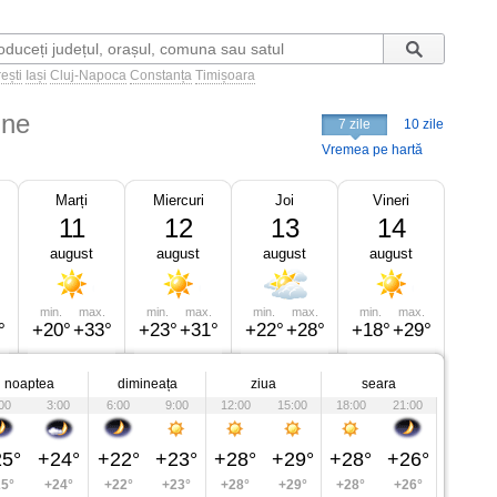
ești
Iași
Cluj-Napoca
Constanța
Timișoara
ine
7 zile
10 zile
Vremea pe hartă
Marți
Miercuri
Joi
Vineri
11
12
13
14
august
august
august
august
min.
max.
min.
max.
min.
max.
min.
max.
°
+20°
+33°
+23°
+31°
+22°
+28°
+18°
+29°
noaptea
dimineața
ziua
seara
00
3:00
6:00
9:00
12:00
15:00
18:00
21:00
5°
+24°
+22°
+23°
+28°
+29°
+28°
+26°
5°
+24°
+22°
+23°
+28°
+29°
+28°
+26°