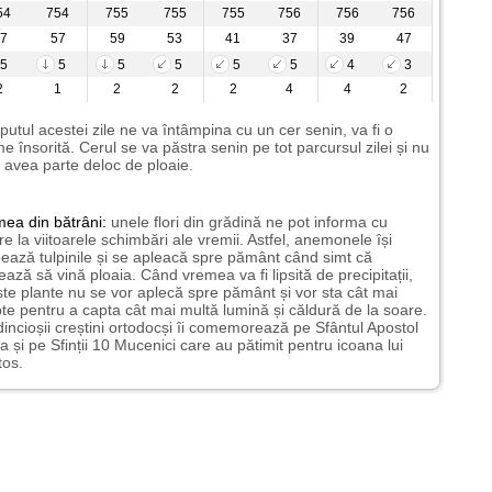
54
754
755
755
755
756
756
756
7
57
59
53
41
37
39
47
5
5
5
5
5
5
4
3
2
1
2
2
2
4
4
2
putul acestei zile ne va întâmpina cu un cer senin, va fi o
e însorită. Cerul se va păstra senin pe tot parcursul zilei și nu
avea parte deloc de ploaie.
mea
din bătrâni:
unele flori din grădină ne pot informa cu
ire la viitoarele schimbări ale vremii. Astfel, anemonele își
ează tulpinile și se apleacă spre pământ când simt că
ază să vină ploaia. Când vremea va fi lipsită de precipitații,
te plante nu se vor aplecă spre pământ și vor sta cât mai
te pentru a capta cât mai multă lumină și căldură de la soare.
incioșii creștini ortodocși îi comemorează pe Sfântul Apostol
a și pe Sfinții 10 Mucenici care au pătimit pentru icoana lui
tos.