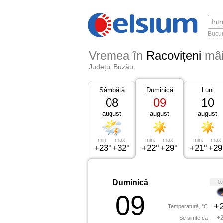
Bucur
Vremea în
Racovițeni
mâ
Județul Buzău
Sâmbătă
Duminică
Luni
08
09
10
august
august
august
min.
max.
min.
max.
min.
max.
+23°
+32°
+22°
+29°
+21°
+29
Duminică
0:
09
+2
Temperatură, °C
+2
Se simte ca