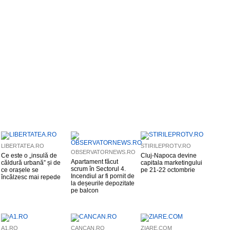
LIBERTATEA.RO
STIRILEPROTV.RO
OBSERVATORNEWS.RO
Ce este o „insulă de
Cluj-Napoca devine
Apartament făcut
căldură urbană” și de
capitala marketingului
scrum în Sectorul 4.
ce orașele se
pe 21-22 octombrie
Incendiul ar fi pornit de
încălzesc mai repede
la deșeurile depozitate
pe balcon
A1.RO
CANCAN.RO
ZIARE.COM