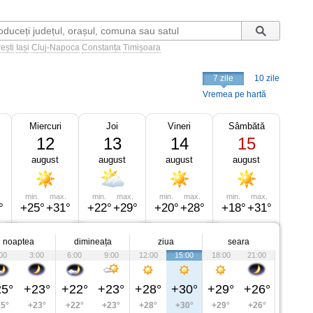
ești
Iași
Cluj-Napoca
Constanța
Timișoara
7 zile
10 zile
Vremea pe hartă
Miercuri
Joi
Vineri
Sâmbătă
12
13
14
15
august
august
august
august
min.
max.
min.
max.
min.
max.
min.
max.
°
+25°
+31°
+22°
+29°
+20°
+28°
+18°
+31°
noaptea
dimineața
ziua
seara
00
3:00
6:00
9:00
12:00
15:00
18:00
21:00
5°
+23°
+22°
+23°
+28°
+30°
+29°
+26°
5°
+23°
+22°
+23°
+28°
+30°
+29°
+26°