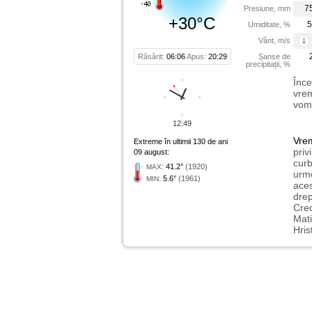
7
Presiune, mm
+30°C
5
Umiditate, %
Vânt, m/s
Răsărit:
06:06
Apus:
20:29
Șanse de
precipitații, %
Înce
vrem
vom 
12:49
Vre
Extreme în ultimii 130 de ani
priv
09 august:
curb
:
41.2°
(1920)
MAX
urme
:
5.6°
(1961)
MIN
aces
drep
Cred
Mati
Hris