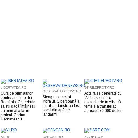
LIBERTATEA.RO
STIRILEPROTV.RO
OBSERVATORNEWS.RO
Curs de prim ajutor
Acte false generate cu
Steag roșu pe tot
pentru animale din
IA, folosite într-o
litoralul. O persoană a
România. Ce trebuie
escrocherie în Alba. O
murit, iar turiștii au fost
să știi dacă întâlnești
femeie a transferat
scoși din apă de
un animal aflat în
aproape 70.000 de lei
jandarmi
pericol. Corina
Fierbințeanu...
A1.RO
CANCAN.RO
ZIARE.COM