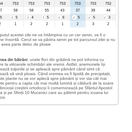
54
753
753
753
753
753
753
752
7
58
58
55
43
37
39
44
5
5
4
5
6
5
5
3
2
1
2
2
1
2
3
2
putul acestei zile ne va întâmpina cu un cer senin, va fi o
e însorită. Cerul se va păstra senin pe tot parcursul zilei și nu
avea parte deloc de ploaie.
mea
din bătrâni:
unele flori din grădină ne pot informa cu
ire la viitoarele schimbări ale vremii. Astfel, anemonele își
ează tulpinile și se apleacă spre pământ când simt că
ază să vină ploaia. Când vremea va fi lipsită de precipitații,
te plante nu se vor aplecă spre pământ și vor sta cât mai
te pentru a capta cât mai multă lumină și căldură de la soare.
incioșii creștini ortodocși îi comemorează pe Sfântul Apostol
a și pe Sfinții 10 Mucenici care au pătimit pentru icoana lui
tos.