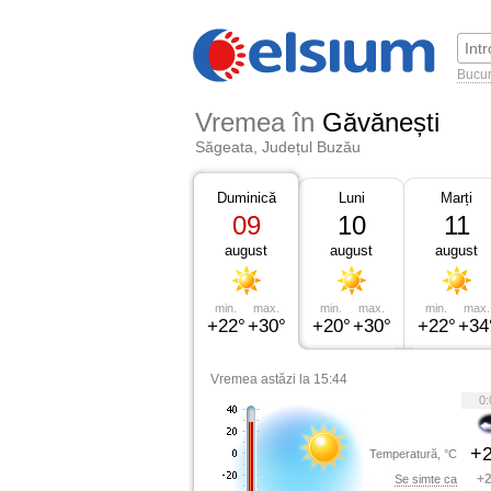
Bucur
Vremea în
Găvănești
Săgeata, Județul Buzău
Duminică
Luni
Marți
09
10
11
august
august
august
min.
max.
min.
max.
min.
max.
+22°
+30°
+20°
+30°
+22°
+34
Vremea astăzi la 15:44
0:
+2
Temperatură, °C
+2
Se simte ca