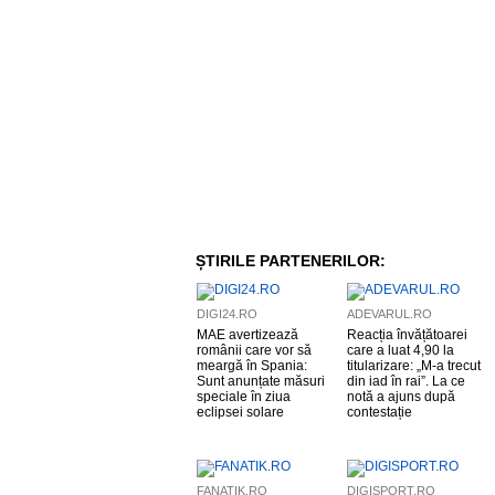
ȘTIRILE PARTENERILOR:
DIGI24.RO
ADEVARUL.RO
MAE avertizează
Reacția învățătoarei
românii care vor să
care a luat 4,90 la
meargă în Spania:
titularizare: „M-a trecut
Sunt anunțate măsuri
din iad în rai”. La ce
speciale în ziua
notă a ajuns după
eclipsei solare
contestație
FANATIK.RO
DIGISPORT.RO