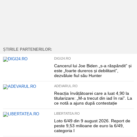
ȘTIRILE PARTENERILOR:
DIGI24.RO
Cancerul lui Joe Biden „s-a răspândit” și
este „foarte dureros și debilitant”,
dezvăluie fiul său Hunter
ADEVARUL.RO
Reacția învățătoarei care a luat 4,90 la
titularizare: „M-a trecut din iad în rai”. La
ce notă a ajuns după contestație
LIBERTATEA.RO
Loto 6/49 din 9 august 2026. Report de
peste 9,53 milioane de euro la 6/49,
categoria I