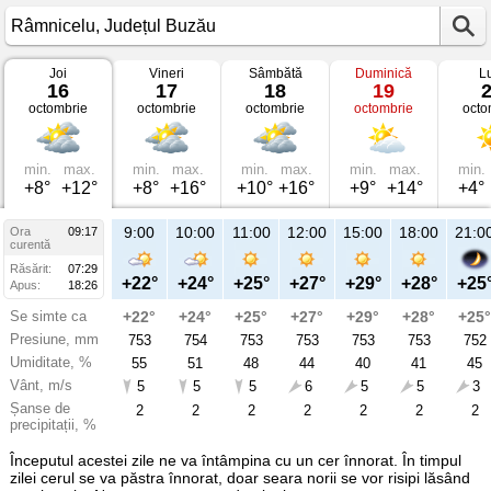
Joi
Vineri
Sâmbătă
Duminică
L
Vremea
16
17
18
19
în
octombrie
octombrie
octombrie
octombrie
octo
Râmnicelu
pe
16
octombrie
2025
min.
max.
min.
max.
min.
max.
min.
max.
min.
Județul
+8°
+12°
+8°
+16°
+10°
+16°
+9°
+14°
+4°
Buzău
9:00
10:00
11:00
12:00
15:00
18:00
21:0
Ora
09:17
curentă
Răsărit:
07:29
+22°
+24°
+25°
+27°
+29°
+28°
+25
Apus:
18:26
Se simte ca
+22°
+24°
+25°
+27°
+29°
+28°
+25°
Presiune, mm
753
754
753
753
753
753
752
Umiditate, %
55
51
48
44
40
41
45
Vânt, m/s
5
5
5
6
5
5
3
Șanse de
2
2
2
2
2
2
2
precipitații, %
Începutul acestei zile ne va întâmpina cu un cer înnorat. În timpul
zilei cerul se va păstra înnorat, doar seara norii se vor risipi lăsând