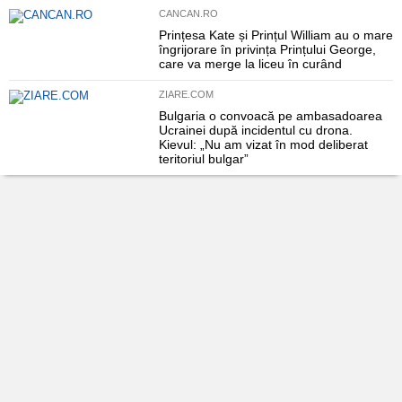
CANCAN.RO
Prințesa Kate și Prințul William au o mare
îngrijorare în privința Prințului George,
care va merge la liceu în curând
ZIARE.COM
Bulgaria o convoacă pe ambasadoarea
Ucrainei după incidentul cu drona.
Kievul: „Nu am vizat în mod deliberat
teritoriul bulgar”