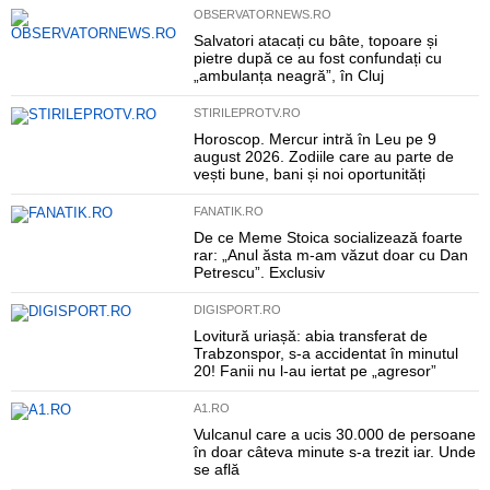
OBSERVATORNEWS.RO
Salvatori atacați cu bâte, topoare și
pietre după ce au fost confundați cu
„ambulanța neagră”, în Cluj
STIRILEPROTV.RO
Horoscop. Mercur intră în Leu pe 9
august 2026. Zodiile care au parte de
vești bune, bani și noi oportunități
FANATIK.RO
De ce Meme Stoica socializează foarte
rar: „Anul ăsta m-am văzut doar cu Dan
Petrescu”. Exclusiv
DIGISPORT.RO
Lovitură uriașă: abia transferat de
Trabzonspor, s-a accidentat în minutul
20! Fanii nu l-au iertat pe „agresor”
A1.RO
Vulcanul care a ucis 30.000 de persoane
în doar câteva minute s-a trezit iar. Unde
se află