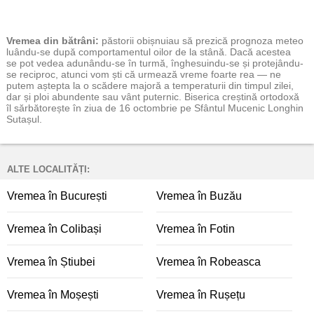
Vremea
din bătrâni:
păstorii obișnuiau să prezică prognoza meteo
luându-se după comportamentul oilor de la stână. Dacă acestea
se pot vedea adunându-se în turmă, înghesuindu-se și protejându-
se reciproc, atunci vom ști că urmează vreme foarte rea — ne
putem aștepta la o scădere majoră a temperaturii din timpul zilei,
dar și ploi abundente sau vânt puternic. Biserica creștină ortodoxă
îl sărbătorește în ziua de 16 octombrie pe Sfântul Mucenic Longhin
Sutașul.
ALTE LOCALITĂȚI:
Vremea în București
Vremea în Buzău
Vremea în Colibași
Vremea în Fotin
Vremea în Știubei
Vremea în Robeasca
Vremea în Moșești
Vremea în Rușețu